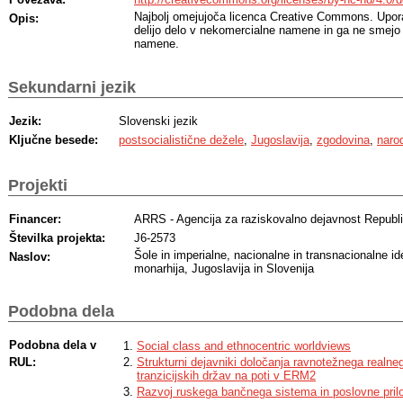
Najbolj omejujoča licenca Creative Commons. Upora
Opis:
delijo delo v nekomercialne namene in ga ne smejo
namene.
Sekundarni jezik
Jezik:
Slovenski jezik
Ključne besede:
postsocialistične dežele
,
Jugoslavija
,
zgodovina
,
naro
Projekti
Financer:
ARRS - Agencija za raziskovalno dejavnost Republi
Številka projekta:
J6-2573
Šole in imperialne, nacionalne in transnacionalne id
Naslov:
monarhija, Jugoslavija in Slovenija
Podobna dela
Podobna dela v
Social class and ethnocentric worldviews
RUL:
Strukturni dejavniki določanja ravnotežnega realne
tranzicijskih držav na poti v ERM2
Razvoj ruskega bančnega sistema in poslovne prilo