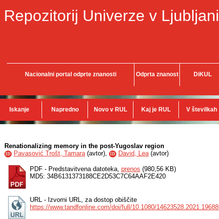
Repozitorij Univerze v Ljubljani
Nacionalni portal odprte znanosti
Odprta znanost
DiKUL
Iskanje
Napredno
Novo v RUL
Kaj je RUL
V številkah
Renationalizing memory in the post-Yugoslav region
Pavasović Trošt, Tamara
(
avtor
),
David, Lea
(
avtor
)
ID
ID
PDF - Predstavitvena datoteka,
prenos
(980,56 KB)
MD5: 34B6131373188CE2D53C7C64AAF2E420
URL - Izvorni URL, za dostop obiščite
https://www.tandfonline.com/doi/full/10.1080/14623528.2021.1968