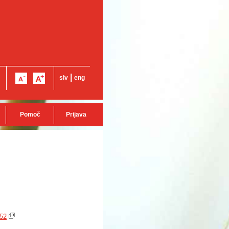
|
slv
eng
Pomoč
Prijava
852