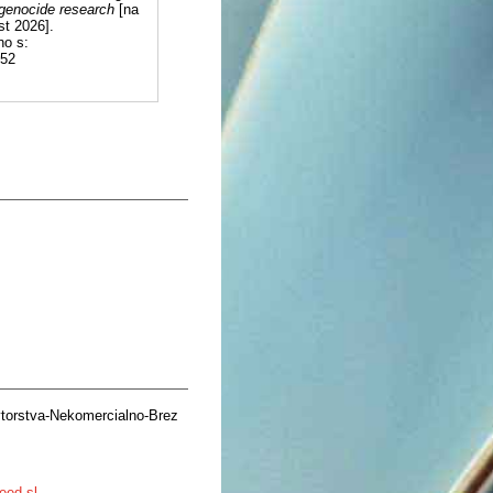
 genocide research
[na
st 2026].
no s:
852
torstva-Nekomercialno-Brez
eed.sl