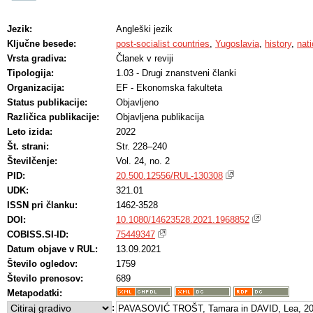
Jezik:
Angleški jezik
Ključne besede:
post-socialist countries
,
Yugoslavia
,
history
,
nat
Vrsta gradiva:
Članek v reviji
Tipologija:
1.03 - Drugi znanstveni članki
Organizacija:
EF - Ekonomska fakulteta
Status publikacije:
Objavljeno
Različica publikacije:
Objavljena publikacija
Leto izida:
2022
Št. strani:
Str. 228–240
Številčenje:
Vol. 24, no. 2
PID:
20.500.12556/RUL-130308
UDK:
321.01
ISSN pri članku:
1462-3528
DOI:
10.1080/14623528.2021.1968852
COBISS.SI-ID:
75449347
Datum objave v RUL:
13.09.2021
Število ogledov:
1759
Število prenosov:
689
Metapodatki:
:
PAVASOVIĆ TROŠT, Tamara in DAVID, Lea, 202