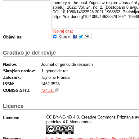
memory in the post-Yugoslav region.
Journal of
spletu]. 2022. Vol. 24, no. 2. [Dostopano 8 avgu
DOI 10.1080/14623528.2021.1968852. Pridoblje
https://dx.doi.org/10.1080/14623528.2021.1968
Kopiraj citat
Objavi na:
Gradivo je del revije
Naslov:
Journal of genocide research
Skrajšan naslov:
J. genocide res.
Založnik:
Taylor & Francis
ISSN:
1462-3528
COBISS.SI-ID:
724501
Licence
CC BY-NC-ND 4.0, Creative Commons Priznanje av
Licenca:
predelav 4.0 Mednarodna
Povezava:
http://creativecommons.org/licenses/by-nc-nd/4.0/d