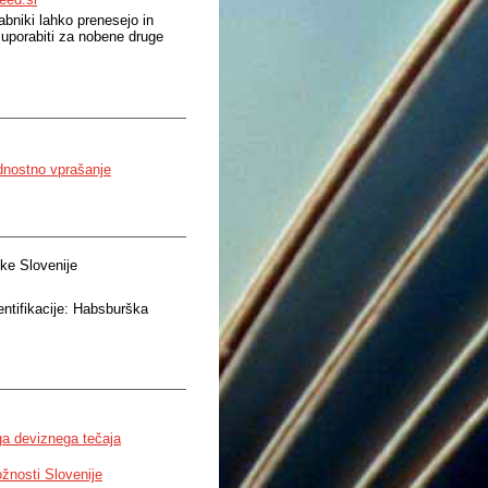
bniki lahko prenesejo in
 uporabiti za nobene druge
dnostno vprašanje
ke Slovenije
entifikacije: Habsburška
ga deviznega tečaja
žnosti Slovenije