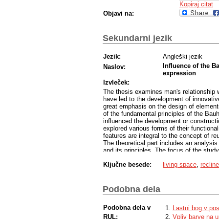
Kopiraj citat
Objavi na:
Sekundarni jezik
Jezik:
Angleški jezik
Influence of the B
Naslov:
expression
Izvleček:
The thesis examines man's relationship wi
have led to the development of innovativ
great emphasis on the design of elements 
of the fundamental principles of the Bau
influenced the development or construct
explored various forms of their functional
features are integral to the concept of re
The theoretical part includes an analysi
and its principles. The focus of the stu
about the properties and limitations of ma
Ključne besede:
living space
,
recline
principle of "do it yourself". Another im
and one's own being, from which individu
deal with living spaces, lifestyles and n
space, I take up the criticism and realit
Podobna dela
without frills and ornamental accessories
themselves offer me.
Podobna dela v
Lastni bog v po
In my design work, however, I concentrat
understand in the broadest sense as for
RUL:
Vpliv barve na u