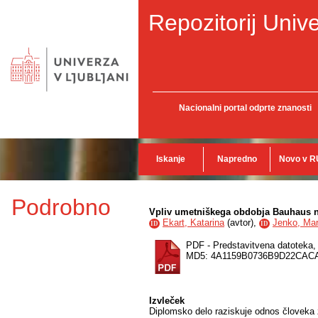
Repozitorij Unive
Nacionalni portal odprte znanosti
Iskanje
Napredno
Novo v R
Podrobno
Vpliv umetniškega obdobja Bauhaus na
Ekart, Katarina
(
avtor
),
Jenko, Mar
ID
ID
PDF - Predstavitvena datoteka
MD5: 4A1159B0736B9D22CA
Izvleček
Diplomsko delo raziskuje odnos človeka z 