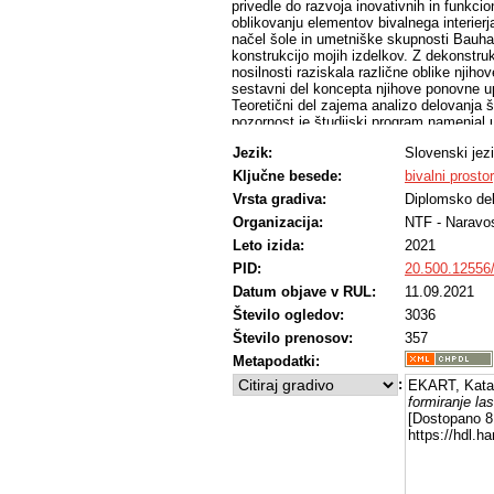
privedle do razvoja inovativnih in funkc
oblikovanju elementov bivalnega interier
načel šole in umetniške skupnosti Bauha
konstrukcijo mojih izdelkov. Z dekonstru
nosilnosti raziskala različne oblike njiho
sestavni del koncepta njihove ponovne u
Teoretični del zajema analizo delovanja 
pozornost je študijski program namenjal 
oziroma načelom »naredi sam« spoznaval
Jezik:
Slovenski jez
učnega procesa je bil na spoznavanju sam
ustvarjalna energija. Skozi proces, kjer s
Ključne besede:
bivalni prostor
in potrebami ter smiselnim variiranjem sož
Vrsta gradiva:
Diplomsko de
predstavnikov Bauhausa ter se soočim s t
dodatkov. Uporabim le vse tisto, kar mi 
Organizacija:
NTF - Naravos
V ustvarjalnem delu pa se osredotočim na
Leto izida:
2021
prilagojene oblike v čim širšem smislu. 
PID:
20.500.12556
ležeča oblika obvezna za udobje? Z deko
sestavljati nove smiselne celote v obliki 
Datum objave v RUL:
11.09.2021
načela modularnosti stremi k ultimativ
Število ogledov:
3036
sestavljanju v nove smiselne celote je s
ploskvami, ki jih prepoznam znotraj palič
Število prenosov:
357
vrvice okrog osrednjega nosilnega kovinsk
Metapodatki:
lepo tekstilno delo –, ki je pri prvotnih l
:
EKART, Katar
rabo. Pri še bolj preprostih zunanjih lež
formiranje la
vrvice uporabili kar močnejšo tkanino in j
[Dostopano 8 
Končni izdelki privedejo do ugotovitve, d
https://hdl.
zaživita vsak zase, a prav tako v sožitju
funkcionalno smiselnih rešitev.