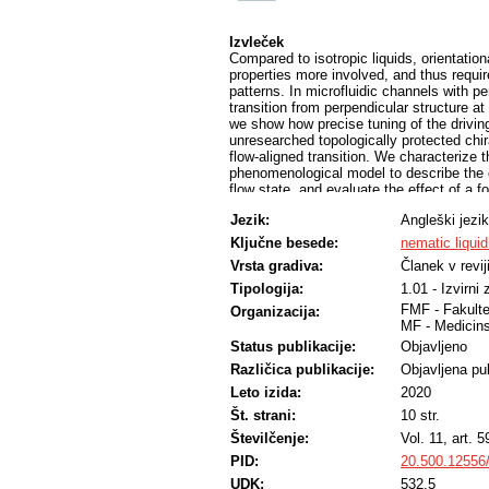
Izvleček
Compared to isotropic liquids, orientation
properties more involved, and thus require
patterns. In microfluidic channels with p
transition from perpendicular structure at 
we show how precise tuning of the drivin
unresearched topologically protected chir
flow-aligned transition. We characterize 
phenomenological model to describe the c
flow state, and evaluate the effect of a 
Finally, we induce transitions on demand
Jezik:
Angleški jezik
careful control of the flow rate.
Ključne besede:
nematic liquid
Vrsta gradiva:
Članek v revij
Tipologija:
1.01 - Izvirni
FMF - Fakulte
Organizacija:
MF - Medicins
Status publikacije:
Objavljeno
Različica publikacije:
Objavljena pub
Leto izida:
2020
Št. strani:
10 str.
Številčenje:
Vol. 11, art. 5
PID:
20.500.12556
UDK:
532.5