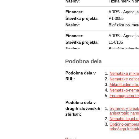
Naslov:
Fizika mehkih sn
Financer:
ARRS - Agencija 
Številka projekta:
P1-0055
Naslov:
Biofizika polimer
Financer:
ARRS - Agencija 
Številka projekta:
L1-8135
Naslov:
Biološka zdravila
Financer:
ARRS - Agencija 
Podobna dela
Številka projekta:
J1-9149
Orientacijske i
Naslov:
Podobna dela v
Nematska mikrof
stabilizacija sfe
RUL:
Nematske celice 
Mikrofluidne str
Financer:
ARRS - Agencija 
Nematsko-nemat
Številka projekta:
N1-0124
Feromagnetni tek
Naslov:
Geometrijsko in 
Podobna dela v
drugih slovenskih
Symmetry breakin
Financer:
Drugi - Drug fina
anisotropic nano
zbirkah:
Program financ.:
COST
Nematic liquid c
Številka projekta:
CA17139
Optično-tempera
tekočega kristal