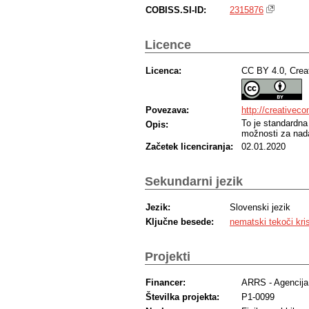
COBISS.SI-ID:
2315876
Licence
Licenca:
CC BY 4.0, Crea
Povezava:
http://creativec
To je standardna
Opis:
možnosti za nada
Začetek licenciranja:
02.01.2020
Sekundarni jezik
Jezik:
Slovenski jezik
Ključne besede:
nematski tekoči kris
Projekti
Financer:
ARRS - Agencija 
Številka projekta:
P1-0099