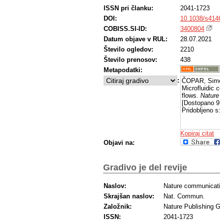
ISSN pri članku:
2041-1723
DOI:
10.1038/s414
COBISS.SI-ID:
3400804
Datum objave v RUL:
28.07.2021
Število ogledov:
2210
Število prenosov:
438
Metapodatki:
:
ČOPAR, Simo
Microfluidic 
flows.
Nature
[Dostopano 9
Pridobljeno s
Kopiraj citat
Objavi na:
Gradivo je del revije
Naslov:
Nature communicat
Skrajšan naslov:
Nat. Commun.
Založnik:
Nature Publishing 
ISSN:
2041-1723