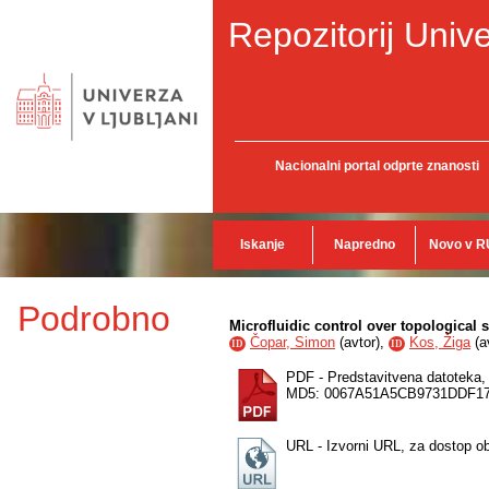
Repozitorij Unive
Nacionalni portal odprte znanosti
Iskanje
Napredno
Novo v R
Podrobno
Microfluidic control over topological 
Čopar, Simon
(
avtor
),
Kos, Žiga
(
a
ID
ID
PDF - Predstavitvena datoteka
MD5: 0067A51A5CB9731DDF1
URL - Izvorni URL, za dostop o