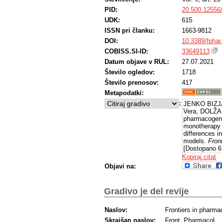
PID:
20.500.12556
UDK:
615
ISSN pri članku:
1663-9812
DOI:
10.3389/fphar
COBISS.SI-ID:
33649113
Datum objave v RUL:
27.07.2021
Število ogledov:
1718
Število prenosov:
417
Metapodatki:
:
JENKO BIZJAN
Vera, DOLŽAN
pharmacogene
monotherapy i
differences i
models.
Fron
[Dostopano 6
s: https://dx
Kopiraj citat
Objavi na:
Gradivo je del revije
Naslov:
Frontiers in pharma
Skrajšan naslov:
Front. Pharmacol.