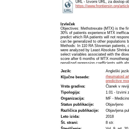
URL - Izvorni URL, za dostop ob
https://www.frontiersin.org/artic
Izvleček
Objectives: Methotrexate (MTX) is the firs
30% of patients experience MTX ineffica
predict which RA patients will not resp
can be generalized to other populations b
Methods: In 110 RA Slovenian patients, 
were analyzed by Least Absolute Shrinka
select variables associated with the dis
score after 6 months of MTX monotherapy
penalized regression coefficients with a
also independently validated on 133 Serb
Jezik:
Angleški jezik
Results: A clinical pharmacogenetic ind
Slovenian RA patients consisted of DAS2
rheumatoid art
Ključne besede:
Carrier Family 19 Member 1 (SLC19A1) rs
predictive mo
Member 1B1 (SLCO1B1) rs2306283, Thy
Vrsta gradiva:
Članek v revij
Deaminase 1 (AMPD1) rs17602729. It corr
Tipologija:
1.01 - Izvirni
nonresponders and explained 30% of vari
for validity in another population showed 
Organizacija:
MF - Medicins
Conclusions: We developed a clinical p
Status publikacije:
Objavljeno
monotherapy in Slovenian RA patients by 
pharmacogenetic index developed for Slov
Različica publikacije:
Objavljena pub
presumably due to the differences in pat
Leto izida:
2018
groups.
Št. strani:
8 str.
Številčenje:
Vol. 9, art. 20