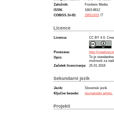
Založnik:
Frontiers Media
ISSN:
1663-9812
COBISS.SI-ID:
29551833
Licence
Licenca:
CC BY 4.0, Crea
Povezava:
http://creativec
To je standardna
Opis:
možnosti za nada
Začetek licenciranja:
25.01.2018
Sekundarni jezik
Jezik:
Slovenski jezik
Ključne besede:
revmatoidni artritis
,
Projekti