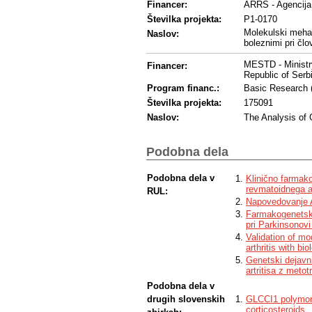
Financer:
ARRS - Agencija 
Številka projekta:
P1-0170
Molekulski mehan
Naslov:
boleznimi pri čl
MESTD - Ministr
Financer:
Republic of Serb
Program financ.:
Basic Research 
Številka projekta:
175091
Naslov:
The Analysis of 
Podobna dela
Podobna dela v
Klinično farmako
revmatoidnega ar
RUL:
Napovedovanje A
Farmakogenetski
pri Parkinsonovi
Validation of mo
arthritis with bi
Genetski dejavni
artritisa z metot
Podobna dela v
drugih slovenskih
GLCCI1 polymorp
corticosteroids