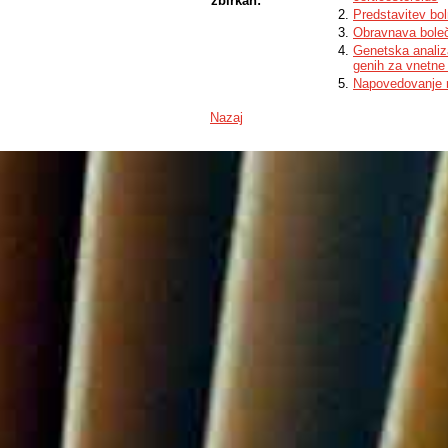
zbirkah:
Predstavitev bol
Obravnava boleči
Genetska analiz
genih za vnetne 
Napovedovanje re
Nazaj