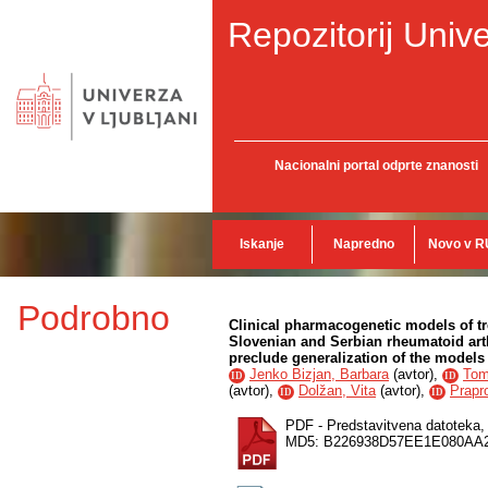
Repozitorij Unive
Nacionalni portal odprte znanosti
Iskanje
Napredno
Novo v R
Podrobno
Clinical pharmacogenetic models of t
Slovenian and Serbian rheumatoid arth
preclude generalization of the models
Jenko Bizjan, Barbara
(
avtor
),
Tom
ID
ID
(
avtor
),
Dolžan, Vita
(
avtor
),
Prapr
ID
ID
PDF - Predstavitvena datoteka
MD5: B226938D57EE1E080AA