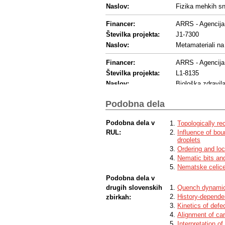
Naslov:
Fizika mehkih sn
Financer:
ARRS - Agencija 
Številka projekta:
J1-7300
Naslov:
Metamateriali na
Financer:
ARRS - Agencija 
Številka projekta:
L1-8135
Naslov:
Biološka zdravila
Financer:
Drugi - Drug fina
Podobna dela
United States Ai
Program financ.:
Research and D
Podobna dela v
Topologically re
Številka projekta:
FA9550-15-1-04
RUL:
Influence of bou
Naslov:
Nematic Colloida
droplets
Ordering and loc
Financer:
Drugi - Drug fina
Nematic bits and
Ministerio de Ec
Program financ.:
Nematske celice 
Investigación
Podobna dela v
Številka projekta:
FIS2016-78507-
drugih slovenskih
Quench dynamics
History-dependen
zbirkah:
Financer:
EC - European 
Kinetics of defe
Program financ.:
European Region
Alignment of car
Interpretation o