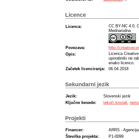
Licence
CC BY-NC 4.0, C
Licenca:
Mednarodna
Povezava:
http://creativec
Licenca Creativ
Opis:
uporabniki ne rab
enako licenco.
Začetek licenciranja:
06.04.2018
Sekundarni jezik
Jezik:
Slovenski jezik
Ključne besede:
tekoči kristali
,
nema
Projekti
Financer:
ARRS - Agencija 
Številka projekta:
P1-0099