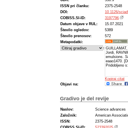
ISSN pri članku:
2375-2548
DOI:
10.1126/scia
COBISS.SI-ID:
3197796
Datum objave v RUL:
15.07.2021
Število ogledov:
5389
Število prenosov:
572
Metapodatki:
:
GUILLAMAT, 
Jordi, RAVNI
emulsions.
S
eaao1470. [D
Pridobljeno s
Kopiraj citat
Objavi na:
Gradivo je del revije
Naslov:
Science advances
Založnik:
American Associati
ISSN:
2375-2548
COBISS.SI-ID:
523392025