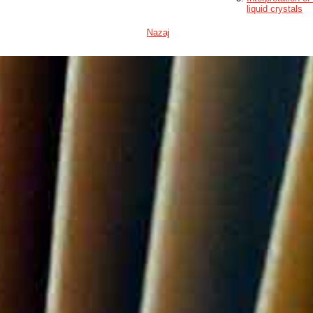
Financer:
Drugi - Drug fina
liquid crystals
Program financ.:
Generalitat de C
Nazaj
Financer:
EC - European 
Program financ.:
H2020
Številka projekta:
674979
Naslov:
TRANSPORT OF
Akronim:
NANOTRANS
Financer:
NSF - National 
Številka projekta:
MRSEC DMR-14