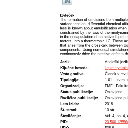
Izvleček
The formation of emulsions from multiple
surface tension, differential chemical aff
less is known about emulsification when 
constrained by the laws of thermodynami
in the encapsulation of an active liquid 
motors, into a thermotropic LC. These ac
that arise from the cross-talk between to
components. Using numerical simulation
continuously drive the passive defects th
of the active defects. Our experiments sh
Jezik:
Angleški jezik
active/passive interface, allows tuning t
active-passive system demonstrated here
Ključne besede:
liquid crystals
by an active material but regulated by th
Vrsta gradiva:
Članek v revij
Tipologija:
1.01 - Izvirni
Organizacija:
FMF - Fakulte
Status publikacije:
Objavljeno
Različica publikacije:
Objavljena pub
Leto izida:
2018
Št. strani:
10 str.
Številčenje:
Vol. 4, no. 4,
PID:
20.500.12556
UDK:
538.9