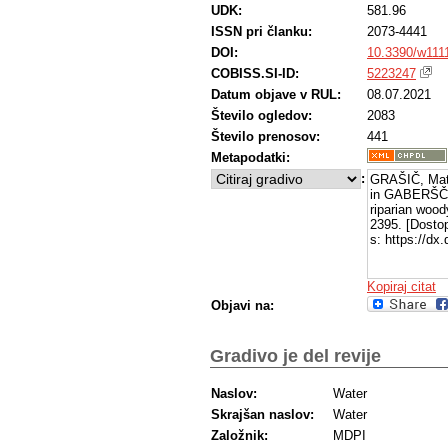
UDK:
581.96
ISSN pri članku:
2073-4441
DOI:
10.3390/w111
COBISS.SI-ID:
5223247
Datum objave v RUL:
08.07.2021
Število ogledov:
2083
Število prenosov:
441
Metapodatki:
:
GRAŠIČ, Mat
in GABERŠČIK,
riparian wood
2395. [Dosto
s: https://dx
Kopiraj citat
Objavi na:
Gradivo je del revije
Naslov:
Water
Skrajšan naslov:
Water
Založnik:
MDPI