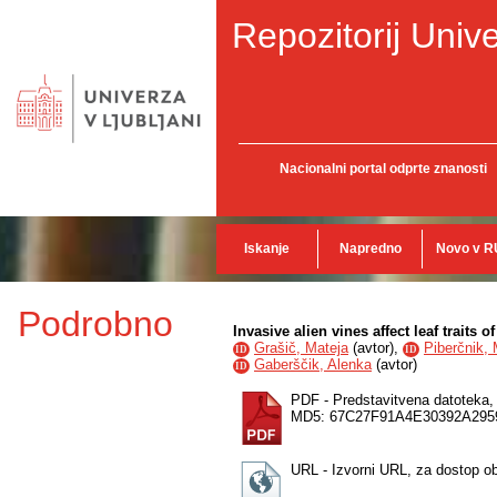
Repozitorij Unive
Nacionalni portal odprte znanosti
Iskanje
Napredno
Novo v R
Podrobno
Invasive alien vines affect leaf traits 
Grašič, Mateja
(
avtor
),
Piberčnik, 
ID
ID
Gaberščik, Alenka
(
avtor
)
ID
PDF - Predstavitvena datoteka
MD5: 67C27F91A4E30392A295
URL - Izvorni URL, za dostop o