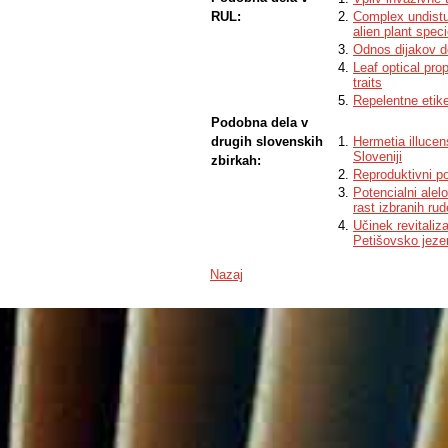
RUL:
Complex undistur
alien plant spec
Odnos dijakov do
Leaf optical pro
traits
Repelentne etike
Podobna dela v
drugih slovenskih
Hermetia illucen
Sloveniji
zbirkah:
Reproduktivni po
Potencialni alelo
rast izbranih rud
Učinek revitaliz
Petišovsko jeze
Nazaj