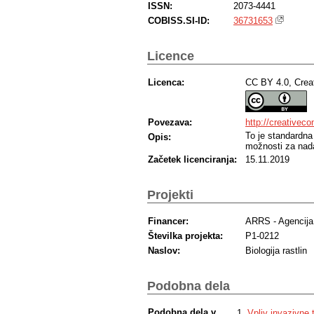
ISSN:
2073-4441
COBISS.SI-ID:
36731653
Licence
Licenca:
CC BY 4.0, Crea
Povezava:
http://creativec
To je standardna
Opis:
možnosti za nada
Začetek licenciranja:
15.11.2019
Projekti
Financer:
ARRS - Agencija 
Številka projekta:
P1-0212
Naslov:
Biologija rastlin
Podobna dela
Podobna dela v
Vpliv invazivne 