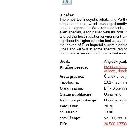
Izvleček
The vines Echinocystis lobata and Parthe
in riparian zones, which may significantly 
aquatic organisms. We examined leaf morp
alien species, each paired with its host, 
altered the host radiation environment a
significantly higher specific leaf area a
the leaves of P. quinquefolia were signifi
vines and willows in some spectral region
and more as green, and transmitted more 
with vines affected the reflectance of th
Jezik:
Angleški jezik
between leaf biochemical traits and refl
UVB- and UVA-absorbing substances explai
invasive alie
Ključne besede:
with morphological traits revealed that sp
willows
,
ripar
explained 43%. For leaf transmittance,
Vrsta gradiva:
Članek v revij
anthocyanins explained 53% of the transmi
Tipologija:
1.01 - Izvirni
traits revealed that specific leaf area e
discerned from each other and their hosts 
Organizacija:
BF - Biotehni
leaf functional traits between the vines an
Status publikacije:
Objavljeno
plant litter entering the river.
Različica publikacije:
Objavljena pub
Leto izida:
2019
Št. strani:
13 str.
Številčenje:
Vol. 11, iss. 1
PID:
20.500.12556