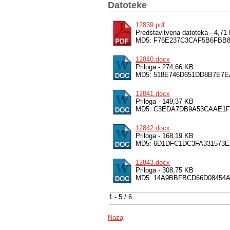
Datoteke
12839.pdf
Predstavitvena datoteka - 4,71
MD5: F76E237C3CAF5B6FBB8
12840.docx
Priloga - 274,66 KB
MD5: 518E746D651DD8B7E7
12841.docx
Priloga - 149,37 KB
MD5: C3EDA7DB9A53CAAE1
12842.docx
Priloga - 168,19 KB
MD5: 6D1DFC1DC3FA331573E
12843.docx
Priloga - 308,75 KB
MD5: 14A9BBFBCD66D08454
1 - 5 / 6
Nazaj