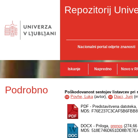
Repozitorij Unive
Nacionalni portal odprte znanosti
Iskanje
Napredno
Novo v R
Podrobno
Poškodovanost sestojev listavcev pri 
Povhe, Luka
(
avtor
),
Diaci, Jurij
(
m
ID
ID
PDF - Predstavitvena datoteka
MD5: F76E237C3CAF5B6FBB8
DOCX - Priloga,
prenos
(274,66
MD5: 518E746D651DD8B7E7E