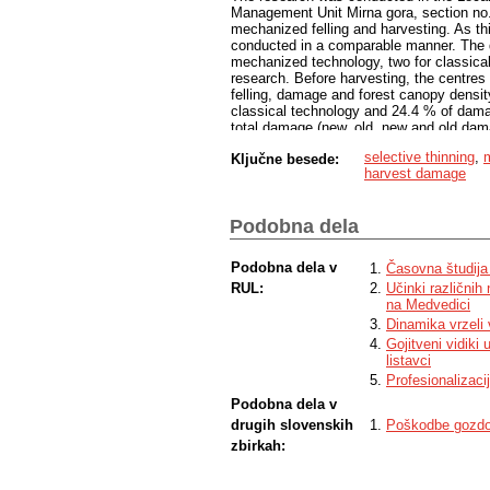
Management Unit Mirna gora, section no.
mechanized felling and harvesting. As th
conducted in a comparable manner. The de
mechanized technology, two for classical
research. Before harvesting, the centres 
felling, damage and forest canopy densi
classical technology and 24.4 % of dam
total damage (new, old, new and old dam
There is more old damage in both technol
selective thinning
,
Ključne besede:
damage was found on tree trunks, in me
harvest damage
trunks, too. The study found that forest c
is higher in the stands of classical fellin
light availability was found in stratum f
Podobna dela
with the results of foreign research indi
Slovenia.
Podobna dela v
Časovna študija 
RUL:
Učinki različnih
na Medvedici
Dinamika vrzeli 
Gojitveni vidiki
listavci
Profesionalizaci
Podobna dela v
drugih slovenskih
Poškodbe gozdo
zbirkah: