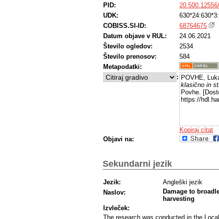
PID:
20.500.12556
UDK:
630*24:630*3
COBISS.SI-ID:
68764675
Datum objave v RUL:
24.06.2021
Število ogledov:
2534
Število prenosov:
584
Metapodatki:
:
POVHE, Luka
klasično in s
Povhe. [Dosto
https://hdl.
Kopiraj citat
Objavi na:
Sekundarni jezik
Jezik:
Angleški jezik
Damage to broadle
Naslov:
harvesting
Izvleček:
The research was conducted in the Local 