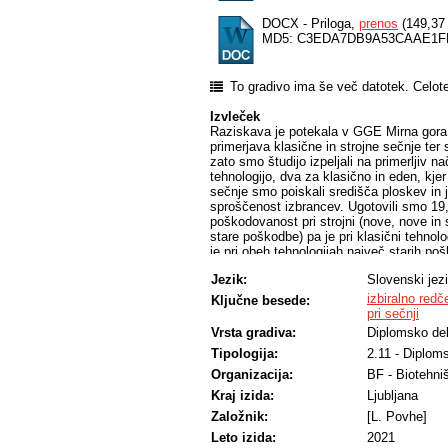
DOCX - Priloga,
prenos
(149,37
MD5: C3EDA7DB9A53CAAE1F
To gradivo ima še več datotek. Celot
Izvleček
Raziskava je potekala v GGE Mirna gora,
primerjava klasične in strojne sečnje ter 
zato smo študijo izpeljali na primerljiv n
tehnologijo, dva za klasično in eden, kje
sečnje smo poiskali središča ploskev in 
sproščenost izbrancev. Ugotovili smo 19,
poškodovanost pri strojni (nove, nove in
stare poškodbe) pa je pri klasični tehnolo
je pri obeh tehnologijah največ starih poš
sproščenosti izbrancev smo ugotovili večjo
Jezik:
Slovenski jez
sestojih klasične sečnje, kar lahko uteme
v stratumu pet, kjer ni bilo redčenja in d
izbiralno redč
Ključne besede:
je v Sloveniji več poškodb pri strojni seč
pri sečnji
Vrsta gradiva:
Diplomsko de
Tipologija:
2.11 - Diplom
Organizacija:
BF - Biotehni
Kraj izida:
Ljubljana
Založnik:
[L. Povhe]
Leto izida:
2021