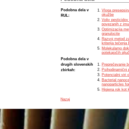
asymptomatic P. scaber. Isopods respond dif
innate immunity processes are induced in 
Podobna dela v
Vloga presepsina
significant changes in humoral parameters
okužbe
RUL:
infection.
Vpliv pesticidov
povezanih z imun
Optimizacija me
granulocite
Razvoj metod za
kriterija tečenj
Molekularno doka
potekajočih plju
Podobna dela v
drugih slovenskih
Preprečevanje bo
Psihodinamični 
zbirkah:
Potencialni viri
Bacterial nanoc
nanoparticles fo
Higiena rok kot
Nazaj