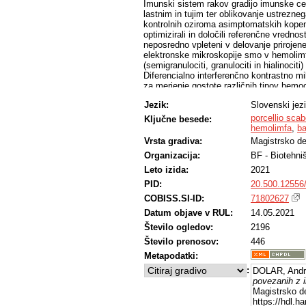
Imunski sistem rakov gradijo imunske cel
lastnim in tujim ter oblikovanje ustrezn
kontrolnih oziroma asimptomatskih kopen
optimizirali in določili referenčne vredno
neposredno vpleteni v delovanje priroje
elektronske mikroskopije smo v hemolimfi
(semigranulociti, granulociti in hialinociti)
Diferencialno interferenčno kontrastno mi
za merjenje gostote različnih tipov hemo
čemer so semigranulociti najpogosteje zas
Jezik:
Slovenski jez
granulociti (17 %). Uspešnost optimizaci
hemolimfi P. scaber smo preverili še z ov
porcellio scab
Ključne besede:
so imele izražene simptome bakterijske (
hemolimfa
,
ba
31). Vrednosti merjenih parametrov v hem
Vrsta gradiva:
Magistrsko de
asimptomatskih P. scaber, hkrati pa se 
Organizacija:
BF - Biotehni
aktivacijo različnih procesov prirojene i
izrazitejšo modulacijo humoralnih para
Leto izida:
2021
celičnih parametrov v hemolimfi P. scabe
PID:
20.500.12556
COBISS.SI-ID:
71802627
Datum objave v RUL:
14.05.2021
Število ogledov:
2196
Število prenosov:
446
Metapodatki:
:
DOLAR, Andr
povezanih z 
Magistrsko de
https://hdl.