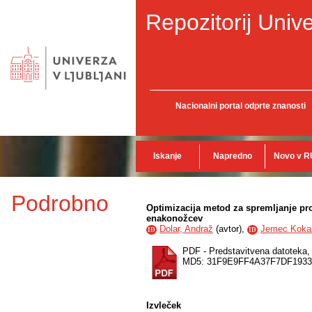
Repozitorij Unive
Nacionalni portal odprte znanosti
Iskanje
Napredno
Novo v R
Podrobno
Optimizacija metod za spremljanje pr
enakonožcev
Dolar, Andraž
(
avtor
),
Jemec Kokalj
ID
ID
PDF - Predstavitvena datoteka
MD5: 31F9E9FF4A37F7DF193
Izvleček