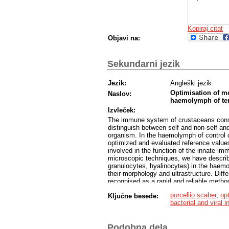
Kopiraj citat
Objavi na:
Sekundarni jezik
Jezik:
Angleški jezik
Optimisation of m
Naslov:
haemolymph of ter
Izvleček:
The immune system of crustaceans consi
distinguish between self and non-self and
organism. In the haemolymph of control o
optimized and evaluated reference values 
involved in the function of the innate i
microscopic techniques, we have descri
granulocytes, hyalinocytes) in the haem
their morphology and ultrastructure. Diff
recognised as a rapid and reliable metho
fresh haemolymph samples from asimpto
porcellio scaber
,
op
Ključne besede:
type (65% on average), followed by hyal
bacterial and viral i
method optimization for measuring cellu
validated with the evaluation of the val
evident symptoms of bacterial (Rhabdochla
Podobna dela
values of measured parameters in the ha