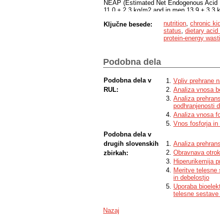
NEAP (Estimated Net Endogenous Acid P
11.0 ± 2.3 kg/m2 and in men 13.9 ± 3.3 
36 ± 10 % and in men 29 ± 11 %. The me
nutrition
,
chronic ki
Ključne besede:
The average daily energy intake was 22.6
status
,
dietary acid
0.28 g/kg bw, the mean daily fibre int
protein-energy wast
the mean NEAP was 68 ± 17 mEq/day. Th
results obtained from this study, we can
nutritional status, which is due to unmet
Podobna dela
malnutrition is also evidenced by low 
the recommended value. In addition, the
sarcopenic obesity. According to the res
Podobna dela v
Vpliv prehrane na
presumably because the body composition
RUL:
Analiza vnosa bel
maintenance of physical activity.
Analiza prehrans
podhranjenosti d
Analiza vnosa fos
Vnos fosforja in
Podobna dela v
drugih slovenskih
Analiza prehran
Obravnava otrok 
zbirkah:
Hiperurikemija p
Meritve telesne 
in debelostjo
Uporaba bioelek
telesne sestave 
Nazaj