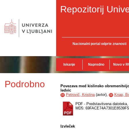
Repozitorij Unive
Nacionalni portal odprte znanosti
Iskanje
Napredno
Novo v R
Podrobno
Povezava med kislinsko obremenitvijo 
ledvic
Petrovič, Kristina
(
avtor
),
Knap, B
ID
ID
PDF - Predstavitvena datoteka
MD5: 69FACE74A7301E8539F
Izvleček