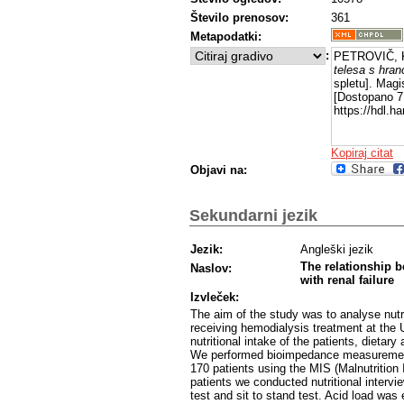
Število prenosov:
361
Metapodatki:
:
PETROVIČ, K
telesa s hran
spletu]. Magi
[Dostopano 7 
https://hdl.
Kopiraj citat
Objavi na:
Sekundarni jezik
Jezik:
Angleški jezik
The relationship b
Naslov:
with renal failure
Izvleček:
The aim of the study was to analyse nutr
receiving hemodialysis treatment at the U
nutritional intake of the patients, dietary
We performed bioimpedance measurements
170 patients using the MIS (Malnutrition
patients we conducted nutritional intervi
test and sit to stand test. Acid load wa