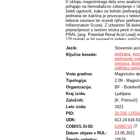
V sklopu magistrskega dela smo analizira
prihajajo na hemodializno zdravljenje v Un
želeli ugotoviti, kako se bolniki prehranj
prehrana ter kakšna je povezava s teles
telesne sestave ter ocenili njihov prehra
Inflammation Score). Z izbranimi 56 bolnik
pripravljenost s testom stiska pesti in t
PRAL (ang. Potential Renal Acid Load) 
170 bolniki je bil povprečni indeks mišič
kg/m2. Povprečen delež maščobnega tkiva
Jezik:
Slovenski jez
Povprečen fazni kot pri ženskah je bil 3,7
je povprečen dnevni energijski vnos znaš
prehrana
,
kro
Ključne besede:
0,91 ± 0,28 g/kg tm. Povprečen dnevni vn
prehranski st
9,2 mEq/dan in povprečen NEAP je znaša
sestava
,
bioi
5,1 g/L. Glede na rezultate meritev v naš
jedilnika prej
povprečju slab prehranski status, kar je 
Vrsta gradiva:
Magistrsko de
svojim potrebam po energiji in beljakovin
Tipologija:
2.09 - Magist
dokazujejo tudi nizke vrednosti serums
priporočeno vrednostjo. Poleg tega del
Organizacija:
BF - Biotehni
sarkopenično debelost. Glede na rezultat
Kraj izida:
Ljubljana
na telesno sestavo v prvi vrsti vpliva za
aktivnosti.
Založnik:
[K. Petrovič]
Leto izida:
2021
PID:
20.500.12556
UDK:
613.24:616.6
COBISS.SI-ID:
62995715
Datum objave v RUL:
13.05.2021
Število ogledov:
10578