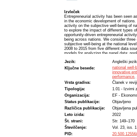
Izvleček
Entrepreneurial activity has been seen as 
in the economic development of nations. H
activity on the subjective well-being of 
to explore the impact of different types of
opportunity-driven entrepreneurial activit
being across nations. We consider three
subjective well-being at the national leve
2008 to 2015 from five different data so
models for analyzing the panel data: po
effects model (RE), and simultaneous equ
Jezik:
Angleški jezik
driven entrepreneurial activity has a posi
subjective well-being affects the level of
national well-
Ključne besede:
findings have implications for policy-m
innovative en
subjective well-being in the nation.
performance
,
Vrsta gradiva:
Članek v revij
Tipologija:
1.01 - Izvirni
Organizacija:
EF - Ekonoms
Status publikacije:
Objavljeno
Različica publikacije:
Objavljena pub
Leto izida:
2022
Št. strani:
Str. 149–170
Številčenje:
Vol. 23, iss. 1
PID:
20.500.12556