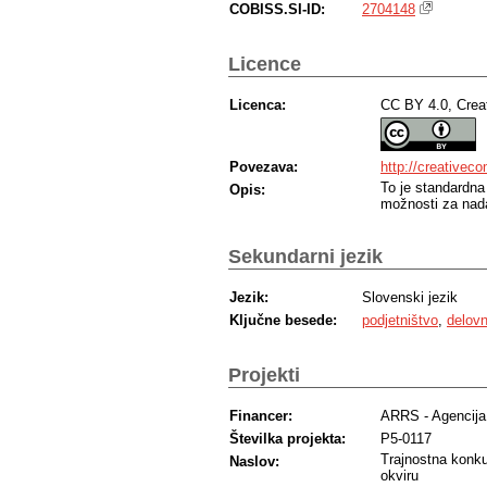
COBISS.SI-ID:
2704148
Licence
Licenca:
CC BY 4.0, Crea
Povezava:
http://creativec
To je standardna
Opis:
možnosti za nada
Sekundarni jezik
Jezik:
Slovenski jezik
Ključne besede:
podjetništvo
,
delovn
Projekti
Financer:
ARRS - Agencija 
Številka projekta:
P5-0117
Trajnostna konk
Naslov:
okviru