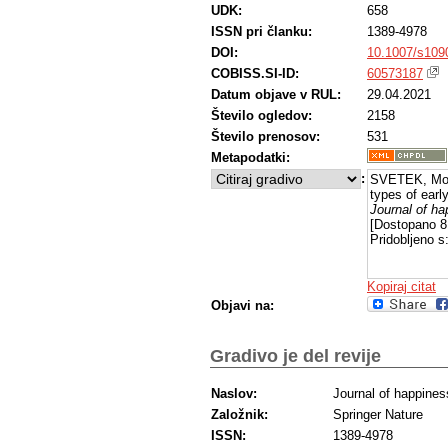
UDK:
658
ISSN pri članku:
1389-4978
DOI:
10.1007/s109
COBISS.SI-ID:
60573187
Datum objave v RUL:
29.04.2021
Število ogledov:
2158
Število prenosov:
531
Metapodatki:
:
SVETEK, Mojc
types of earl
Journal of ha
[Dostopano 8
Pridobljeno s
Kopiraj citat
Objavi na:
Gradivo je del revije
Naslov:
Journal of happines
Založnik:
Springer Nature
ISSN:
1389-4978