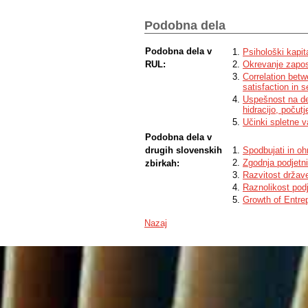
Podobna dela
Podobna dela v
Psihološki kapit
RUL:
Okrevanje zapo
Correlation betw
satisfaction in 
Uspešnost na de
hidracijo, poču
Učinki spletne v
Podobna dela v
drugih slovenskih
Spodbujati in oh
Zgodnja podjetni
zbirkah:
Razvitost države
Raznolikost pod
Growth of Entrep
Nazaj