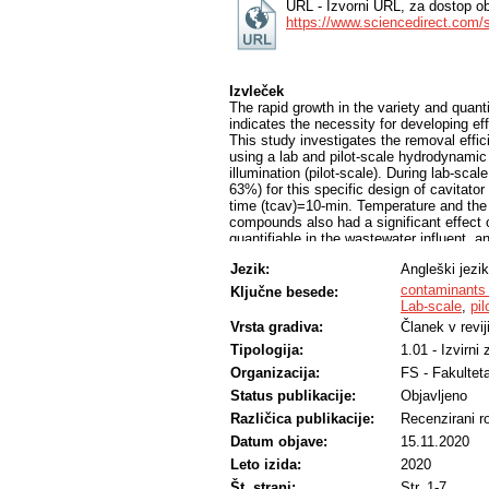
URL - Izvorni URL, za dostop ob
https://www.sciencedirect.com/
Izvleček
The rapid growth in the variety and quan
indicates the necessity for developing ef
This study investigates the removal effi
using a lab and pilot-scale hydrodynamic
illumination (pilot-scale). During lab-scal
63%) for this specific design of cavitato
time (tcav)=10-min. Temperature and the 
compounds also had a significant effect 
quantifiable in the wastewater influent,
highest removal efficiencies (15-90%) we
Jezik:
Angleški jezik
cav, tcav or the presence of UV-C light i
hydrodynamic power of the cavitator fro
contaminants
Ključne besede:
Overall, the results show the potential of
Lab-scale
,
pil
treatment technology and pave the way fo
Vrsta gradiva:
Članek v revij
Tipologija:
1.01 - Izvirni
Organizacija:
FS - Fakulteta
Status publikacije:
Objavljeno
Različica publikacije:
Recenzirani r
Datum objave:
15.11.2020
Leto izida:
2020
Št. strani:
Str. 1-7