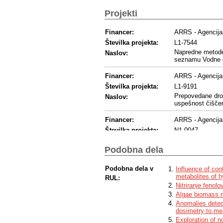
Projekti
Financer:
ARRS - Agencija 
Številka projekta:
L1-7544
Napredne metode 
Naslov:
seznamu Vodne d
Financer:
ARRS - Agencija 
Številka projekta:
L1-9191
Prepovedane drog
Naslov:
uspešnost čiščen
Financer:
ARRS - Agencija 
Številka projekta:
N1-0047
Zamenjave bisfeno
Naslov:
izpostavljenost lj
Podobna dela
Financer:
ARRS - Agencija 
Podobna dela v
Influence of co
Številka projekta:
J1-8147
metabolites of 
RUL:
Ligandi s tzNHC 
Naslov:
Nitriranje fenolo
vezi C-C in C-N 
Algae biomass r
Anomalies detec
Financer:
ARRS - Agencija 
dosimetry to me
Številka projekta:
J2-8162
Exploration of n