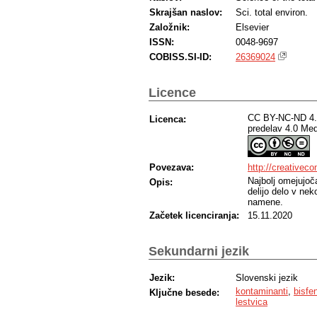
Skrajšan naslov:
Sci. total environ.
Založnik:
Elsevier
ISSN:
0048-9697
COBISS.SI-ID:
26369024
Licence
CC BY-NC-ND 4.0
Licenca:
predelav 4.0 Me
Povezava:
http://creativec
Najbolj omejujoč
Opis:
delijo delo v ne
namene.
Začetek licenciranja:
15.11.2020
Sekundarni jezik
Jezik:
Slovenski jezik
kontaminanti
,
bisfe
Ključne besede:
lestvica