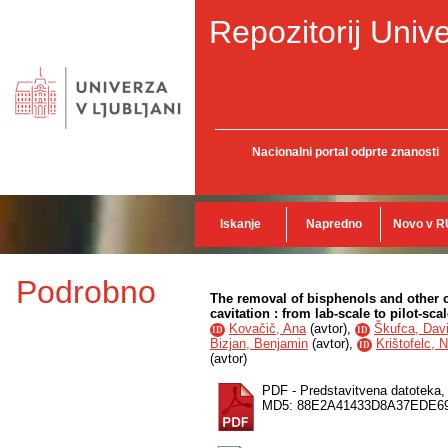
Repozitorij Unive
Nacionalni portal odprte znanosti
Iskanje
Napredno
Novo v R
Podrobno
The removal of bisphenols and other
cavitation : from lab-scale to pilot-sca
Kovačič, Ana
(
avtor
),
Škufca, Dav
ID
ID
Bizjan, Benjamin
(
avtor
),
Krištofelc, 
ID
(
avtor
)
PDF - Predstavitvena datoteka
MD5: 88E2A41433D8A37EDE6