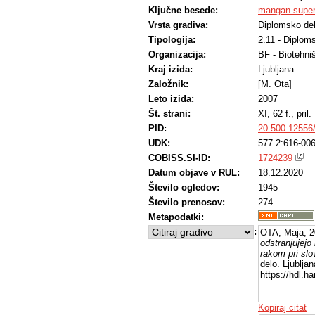
Ključne besede:
mangan super
Vrsta gradiva:
Diplomsko de
Tipologija:
2.11 - Diplom
Organizacija:
BF - Biotehni
Kraj izida:
Ljubljana
Založnik:
[M. Ota]
Leto izida:
2007
Št. strani:
XI, 62 f., pril.
PID:
20.500.12556
UDK:
577.2:616-006
COBISS.SI-ID:
1724239
Datum objave v RUL:
18.12.2020
Število ogledov:
1945
Število prenosov:
274
Metapodatki:
:
OTA, Maja, 
odstranjujejo
rakom pri slo
delo. Ljublja
https://hdl.
Kopiraj citat