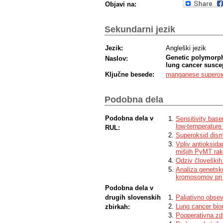
Objavi na:
Sekundarni jezik
Jezik:
Angleški jezik
Genetic polymorph
Naslov:
lung cancer suscep
Ključne besede:
manganese superox
Podobna dela
Podobna dela v
Sensitivity bas
low-temperature
RUL:
Superoksid dismu
Vpliv antioksida
mišjih PyMT rak
Odziv človeških 
Analiza genetske
kromosomov pri 
Podobna dela v
drugih slovenskih
Paliativno obse
Lung cancer bio
zbirkah:
Pooperativna zd