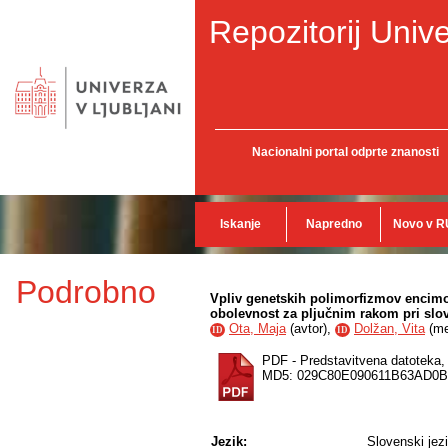
Repozitorij Unive
Nacionalni portal odprte znanosti
Iskanje
Napredno
Novo v R
Podrobno
Vpliv genetskih polimorfizmov encimov
obolevnost za pljučnim rakom pri slo
Ota, Maja
(
avtor
),
Dolžan, Vita
(
me
ID
ID
PDF - Predstavitvena datoteka
MD5: 029C80E090611B63AD0
Jezik:
Slovenski jez