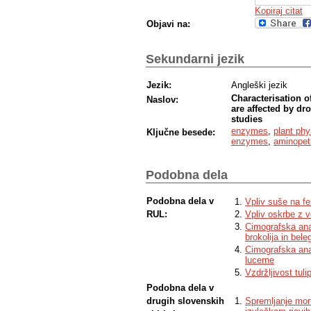
Kopiraj citat
Objavi na:
Sekundarni jezik
Jezik:
Angleški jezik
Characterisation 
Naslov:
are affected by dr
studies
enzymes
,
plant phy
Ključne besede:
enzymes
,
aminopet
Podobna dela
Podobna dela v
Vpliv suše na fe
RUL:
Vpliv oskrbe z vo
Cimografska anal
brokolija in bele
Cimografska anal
lucerne
Vzdržljivost tuli
Podobna dela v
drugih slovenskih
Spremljanje morf