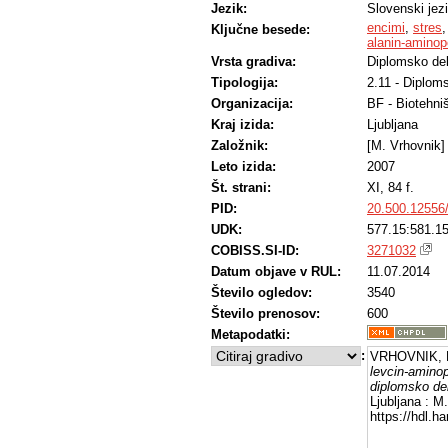
Jezik:
Slovenski jez
encimi
,
stres
Ključne besede:
alanin-aminop
Vrsta gradiva:
Diplomsko de
Tipologija:
2.11 - Diplom
Organizacija:
BF - Biotehni
Kraj izida:
Ljubljana
Založnik:
[M. Vrhovnik]
Leto izida:
2007
Št. strani:
XI, 84 f.
PID:
20.500.12556
UDK:
577.15:581.1
COBISS.SI-ID:
3271032
Datum objave v RUL:
11.07.2014
Število ogledov:
3540
Število prenosov:
600
Metapodatki:
:
VRHOVNIK, M
levcin-aminop
diplomsko delo
Ljubljana : M
https://hdl.