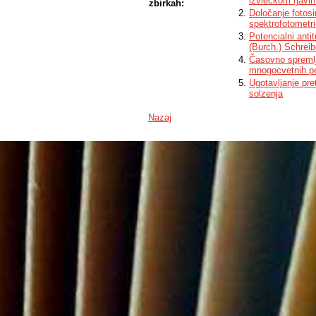
izvlečkom rjavih
zbirkah:
Določanje fotosi
spektrofotometr
Potencialni ant
(Burch.) Schreib
Časovno spremlj
mnogocvetnih pe
Ugotavljanje pre
solzenja
Nazaj