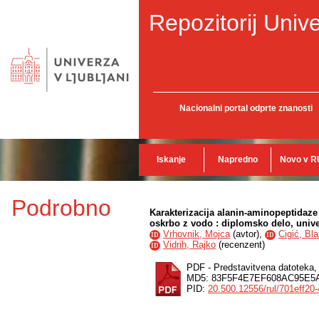
Repozitorij Unive
Nacionalni portal odprte znanosti
Iskanje
Napredno
Novo v R
Podrobno
Karakterizacija alanin-aminopeptidaze 
oskrbo z vodo : diplomsko delo, univer
Vrhovnik, Mojca
(
avtor
),
Cigić, Bl
ID
ID
Vidrih, Rajko
(
recenzent
)
ID
PDF - Predstavitvena datoteka
MD5: 83F5F4E7EF608AC95E5
PID:
20.500.12556/rul/701eff2