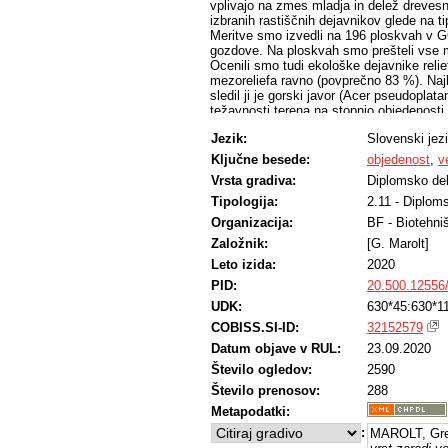
vplivajo na zmes mladja in delež drevesni
izbranih rastiščnih dejavnikov glede na 
Meritve smo izvedli na 196 ploskvah v G
gozdove. Na ploskvah smo prešteli vse mla
Ocenili smo tudi ekološke dejavnike reli
mezoreliefa ravno (povprečno 83 %). Najb
sledil ji je gorski javor (Acer pseudoplat
težavnosti terena na stopnjo objedenosti
terena oziroma lokacije mladja, se je de
Jezik:
Slovenski jez
objedanjem ni bila enoznačna. Objedenost
30 m razdalje, najvišje objedanje smo zabe
Ključne besede:
objedenost
,
ve
objedanju pri boljši preglednosti, kar je 
Vrsta gradiva:
Diplomsko de
Tipologija:
2.11 - Diplom
Organizacija:
BF - Biotehni
Založnik:
[G. Marolt]
Leto izida:
2020
PID:
20.500.12556
UDK:
630*45:630*1
COBISS.SI-ID:
32152579
Datum objave v RUL:
23.09.2020
Število ogledov:
2590
Število prenosov:
288
Metapodatki:
:
MAROLT, Gre