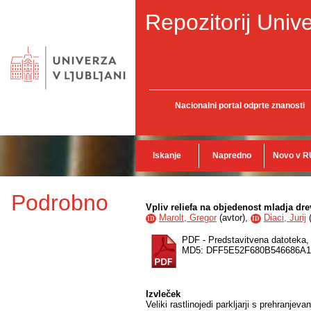
Repozitorij Unive
Nacionalni portal odprte znanosti
Iskanje
Napredno
Novo v R
Podrobno
Vpliv reliefa na objedenost mladja drev
Marolt, Gregor
(
avtor
),
Diaci, Jurij
ID
ID
PDF - Predstavitvena datoteka
MD5: DFF5E52F680B546686A
Izvleček
Veliki rastlinojedi parkljarji s prehranj