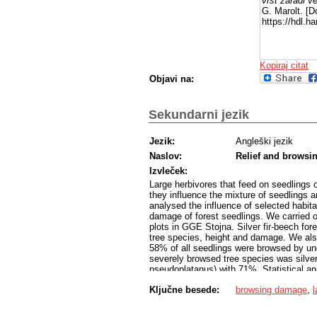
vrst zaradi ve
G. Marolt. [D
https://hdl.
Kopiraj citat
Objavi na:
Sekundarni jezik
Jezik:
Angleški jezik
Naslov:
Relief and browsi
Izvleček:
Large herbivores that feed on seedlings o
they influence the mixture of seedlings a
analysed the influence of selected habitat
damage of forest seedlings. We carried
plots in GGE Stojna. Silver fir-beech fo
tree species, height and damage. We also
58% of all seedlings were browsed by ung
severely browsed tree species was silver
pseudoplatanus) with 71%. Statistical an
terrain and browsing damage to seedlings. 
Ključne besede:
browsing damage
,
l
rate of damaged seedlings decreased. Bro
ungulate cover up to a distance of appro
ungulate cover level. Both indicate increa