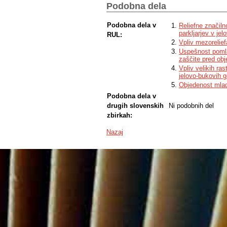
to the predominant browsing by red deer.
Podobna dela
Podobna dela v
Reliefne značilno
parkljarjev v j
RUL:
Vpliv mezoreliefa
Uspešnost pomla
zaščite pred obje
Vpliv velikih ras
jelovo-bukovih 
Objedenost mlad
Podobna dela v
drugih slovenskih
Ni podobnih del
zbirkah:
Nazaj