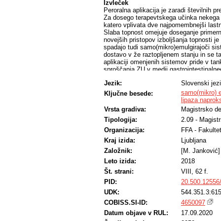
Izvleček
Peroralna aplikacija je zaradi številnih p
Za dosego terapevtskega učinka nekega 
katero vplivata dve najpomembnejši lastno
Slaba topnost omejuje doseganje primern
novejših pristopov izboljšanja topnosti j
spadajo tudi samo(mikro)emulgirajoči si
dostavo v že raztopljenem stanju in se 
aplikaciji omenjenih sistemov pride v t
sproščanja ZU v medij gastrointestinaln
napovedati s pomočjo in vitro testov, kot je
Jezik:
Slovenski jez
V sklopu magistrske naloge smo vrednotil
topne ZU naproksen. Naproksen je šibka 
samo(mikro) e
Ključne besede:
neionizirani obliki. Zaradi neželenih uči
lipaza naprok
v gastrorezistentnih oblikah. V tem prime
Vrsta gradiva:
Magistrsko de
vitro lipolizo. Pri višjem pH v tankem čre
Tipologija:
2.09 - Magist
nekoliko slabše permeabilen. Iz tega sta
aktivne snovi, ki jih le-ta vsebuje, izbolj
Organizacija:
FFA - Fakulte
formulacije, ki so ustrezale smernicam S
Kraj izida:
Ljubljana
formulacij smo uporabili naslednje sesta
HS 15, Kolliphor EL, PEG 400, Miglyol 81
Založnik:
[M. Janković]
vgradili naproksen do nasičene topnosti. In
Leto izida:
2018
posnemajo pogoje na tešče, pogoje po jed
Št. strani:
VIII, 62 f.
sproščanje naproksena. Ugotovili smo, da 
ter najmanj v oljih, kar je potrebno upošt
PID:
20.500.12556
naproksena v prebavnih medijih GIT je m
UDK:
544.351.3:615
osnovanih sistemov tipa III nima večjega
lipolize s pH-stat metodo smo določili nje
COBISS.SI-ID:
4650097
sproščanje in posledično absorpcija nista
Datum objave v RUL:
17.09.2020
korelacijske spektroskopije smo pokazali