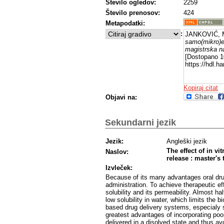
Število ogledov:
2259
ocena za določanje nastanka mikroemulzije
topnosti naproksena v tem pH pride do i
Število prenosov:
424
solubilizacijske kapacitete ni bilo odvisn
Metapodatki:
velikosti kapljic po dispergiranju formu
solubilizacijske kapacitete. V prihodnjih 
:
JANKOVIĆ, M
smiselno vključiti tudi simulacijo pogojev
samo(mikro)e
tako bi bilo smiselno določiti vpliv in vi
magistrska n
ZU v S(M)ES-ih.
[Dostopano 10
https://hdl.
Kopiraj citat
Objavi na:
Sekundarni jezik
Jezik:
Angleški jezik
The effect of in v
Naslov:
release : master's 
Izvleček:
Because of its many advantages oral drug 
administration. To achieve therapeutic eff
solubility and its permeability. Almost h
low solubility in water, which limits the 
based drug delivery systems, especialy 
greatest advantages of incorporating poor
delivered in a disolved state and thus avo