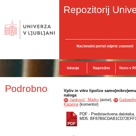
Repozitorij Unive
Nacionalni portal odprte znanosti
Iskanje
Napredno
Novo v R
Podrobno
Vpliv in vitro lipolize samo(mikro)em
naloga
Janković, Marko
(
avtor
),
Gašperlin
ID
ID
Katarina
(
komentor
)
PDF - Predstavitvena datoteka
MD5: BF87B6CDAB1CD72EFF