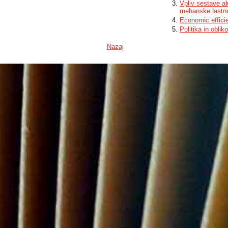
Vpliv sestave al
mehanske lastno
Economic efficie
Politika in oblik
Nazaj