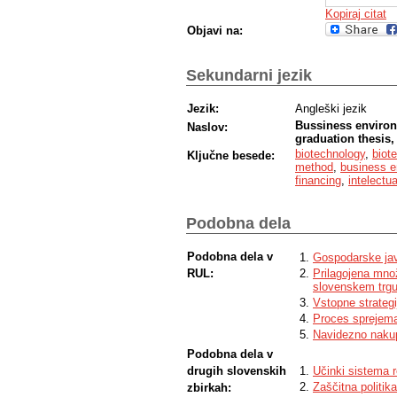
Kopiraj citat
Objavi na:
Sekundarni jezik
Jezik:
Angleški jezik
Bussiness environm
Naslov:
graduation thesis,
biotechnology
,
biot
Ključne besede:
method
,
business e
financing
,
intelectua
Podobna dela
Podobna dela v
Gospodarske jav
RUL:
Prilagojena mno
slovenskem trg
Vstopne strategi
Proces sprejema
Navidezno naku
Podobna dela v
drugih slovenskih
Učinki sistema r
Zaščitna politi
zbirkah: