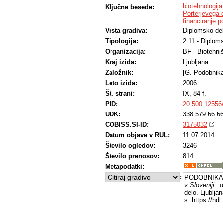
biotehnologija
Ključne besede:
Porterjevega 
financiranje po
Vrsta gradiva:
Diplomsko de
Tipologija:
2.11 - Diplom
Organizacija:
BF - Biotehni
Kraj izida:
Ljubljana
Založnik:
[G. Podobnika
Leto izida:
2006
Št. strani:
IX, 84 f.
PID:
20.500.12556
UDK:
338:579.66:6
COBISS.SI-ID:
3175032
Datum objave v RUL:
11.07.2014
Število ogledov:
3246
Število prenosov:
814
Metapodatki:
:
PODOBNIKAR,
v Sloveniji : 
delo. Ljublja
s: https://hd