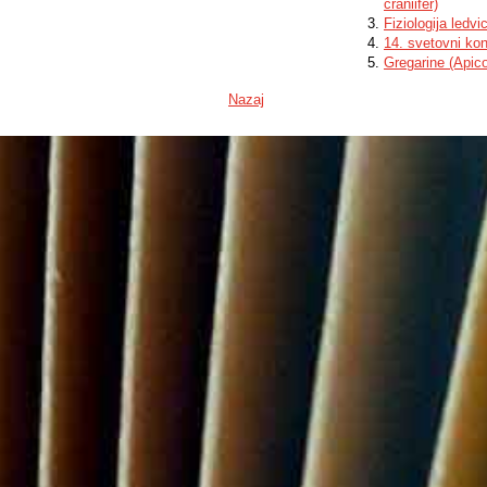
craniifer)
Fiziologija ledvi
14. svetovni kon
Gregarine (Apico
Nazaj