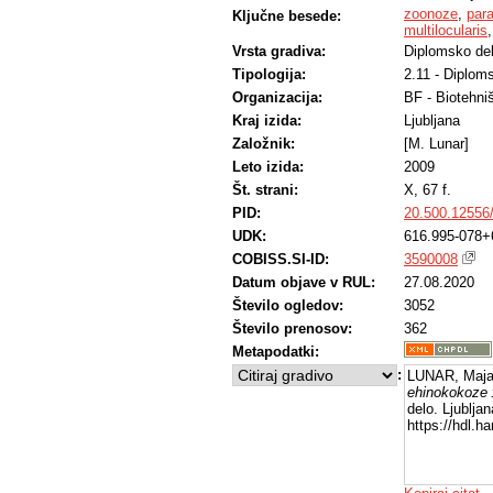
zoonoze
,
para
Ključne besede:
multilocularis
Vrsta gradiva:
Diplomsko de
Tipologija:
2.11 - Diplom
Organizacija:
BF - Biotehni
Kraj izida:
Ljubljana
Založnik:
[M. Lunar]
Leto izida:
2009
Št. strani:
X, 67 f.
PID:
20.500.12556
UDK:
616.995-078+
COBISS.SI-ID:
3590008
Datum objave v RUL:
27.08.2020
Število ogledov:
3052
Število prenosov:
362
Metapodatki:
:
LUNAR, Maja
ehinokokoze :
delo. Ljublja
https://hdl.