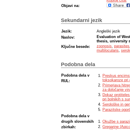
Kopiraj citat
Objavi na:
Sekundarni jezik
Jezik:
Angleški jezik
Evaluation of West
Naslov:
thesis, university 
zoonosis
,
parasites
Ključne besede:
multilocularis
,
serol
Podobna dela
Podobna dela v
Preskus encimsk
toksokaroze pri
RUL:
Primerjava hitre
za določanje vir
Dokaz protitele
pri bolnikih s s
Serološke in gene
Parazitske ogor
Podobna dela v
drugih slovenskih
Okužbe s parazit
Gregarine (Apic
zbirkah: