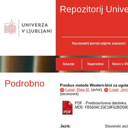
Repozitorij Unive
Nacionalni portal odprte znanosti
Iskanje
Napredno
Novo v R
Podrobno
Preskus metode Western-blot za ugotav
Lunar, Maja M.
(
avtor
),
Logar, Jern
ID
ID
(
recenzent
)
PDF - Predstavitvena datoteka
MD5: FB5934C15E19F62BD590
Jezik:
Slovenski jez