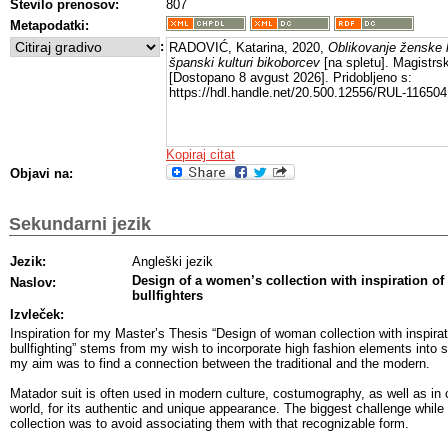
Število prenosov:
807
Metapodatki:
:
RADOVIĆ, Katarina, 2020,
Oblikovanje ženske k
španski kulturi bikoborcev
[na spletu]. Magistrs
[Dostopano 8 avgust 2026]. Pridobljeno s:
https://hdl.handle.net/20.500.12556/RUL-116504
Kopiraj citat
Objavi na:
Sekundarni jezik
Jezik:
Angleški jezik
Design of a women’s collection with inspiration of
Naslov:
bullfighters
Izvleček:
Inspiration for my Master’s Thesis “Design of woman collection with inspirat
bullfighting” stems from my wish to incorporate high fashion elements into st
my aim was to find a connection between the traditional and the modern.
Matador suit is often used in modern culture, costumography, as well as in
world, for its authentic and unique appearance. The biggest challenge while 
collection was to avoid associating them with that recognizable form.