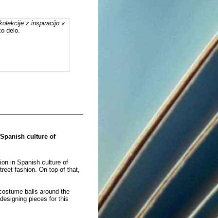
olekcije z inspiracijo v
ko delo.
 Spanish culture of
ion in Spanish culture of
reet fashion. On top of that,
 costume balls around the
designing pieces for this