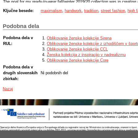
The goal for my ready-to-wear fall/winter 2019/20 collection was in creati
between the rich past and the traditional ways of clothes design. It offers 
Ključne besede:
maximalism
,
handwork
,
tradition
,
street fashion
,
high 
maximalism and treats a garment as an antique in this age of fast fashion 
Podobna dela
Podobna dela v
Oblikovanje ženske kolekcije Sirena
RUL:
Oblikovanje ženske kolekcije z izhodiščem v športn
Oblikovanje ženske kolekcije CCL
Ženska kolekcija z inspiracijo v nadrealizmu
Oblikovanje ženske kolekcije Core
Podobna dela v
drugih slovenskih
Ni podobnih del
zbirkah:
Nazaj
Operacijo delno financira Evropska unija iz Evropskega sklada za regionalni razvoj ter Ministrstvo za izobraževanje, znanost in špor
krepitve regionalnih razvojnih potencialov za obdobje 2007-2013, razvojne prioritete: Gospodarsko razvojna infrastruktura; prednostn