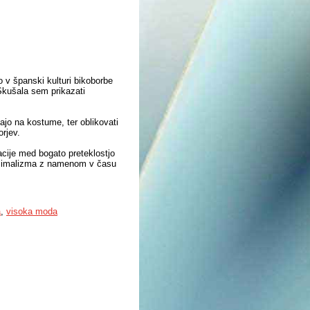
 v španski kulturi bikoborbe
 Skušala sem prikazati
njajo na kostume, ter oblikovati
orjev.
acije med bogato preteklostjo
aksimalizma z namenom v času
a
,
visoka moda