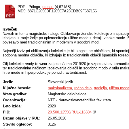
PDF - Priloga,
prenos
(4,67 MB)
MD5: 8871C2656DF1205C7A23CDB09F687156
Izvleček
Navdih in tema magistrske naloge Oblikovanje ženske kolekcije z inspiracijo
izhajata iz moje želje po oplemenitenju ulične mode z detajli visoke mode.
povezavo med tradicionalnim in modernim v sodobni modi.
Največji izziv pri oblikovanju kolekcije je bil izogniti se oblačilom, ki spomi
sodobna modna oblačila, ki izhajajo iz tradicionalnih oblačil španskih toread
Cilj kolekcije ready-to-wear za jesen/zimo 2019/20 je vzpostavitev komunik
ter tradicionalnim načinom izdelovanja oblačil in sodobno modo v stilu m
hitre mode in hiperprodukcije ponuditi avtentičnost.
Jezik:
Slovenski jezik
Ključne besede:
maksimalizem
,
ročno delo
,
tradicija
,
ulična mod
Vrsta gradiva:
Magistrsko delo/naloga
Organizacija:
NTF - Naravoslovnotehniška fakulteta
Leto izida:
2020
PID:
20.500.12556/RUL-116504
Datum objave v RUL:
26.05.2020
Število ogledov:
3126