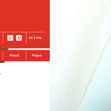
|
slv
eng
Pomoč
Prijava
v