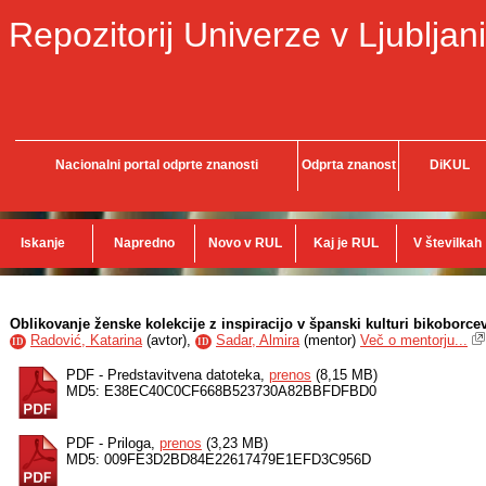
Repozitorij Univerze v Ljubljani
Nacionalni portal odprte znanosti
Odprta znanost
DiKUL
Iskanje
Napredno
Novo v RUL
Kaj je RUL
V številkah
Oblikovanje ženske kolekcije z inspiracijo v španski kulturi bikoborce
Radović, Katarina
(
avtor
),
Sadar, Almira
(
mentor
)
Več o mentorju...
ID
ID
PDF - Predstavitvena datoteka,
prenos
(8,15 MB)
MD5: E38EC40C0CF668B523730A82BBFDFBD0
PDF - Priloga,
prenos
(3,23 MB)
MD5: 009FE3D2BD84E22617479E1EFD3C956D