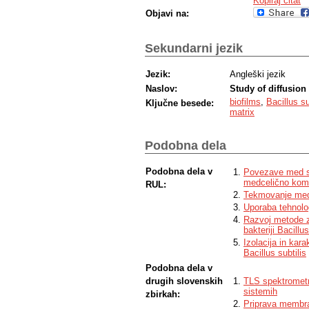
Kopiraj citat
Objavi na:
Sekundarni jezik
Jezik:
Angleški jezik
Naslov:
Study of diffusion 
biofilms
,
Bacillus su
Ključne besede:
matrix
Podobna dela
Podobna dela v
Povezave med si
medcelično komun
RUL:
Tekmovanje med s
Uporaba tehnolog
Razvoj metode za
bakteriji Bacillus
Izolacija in kara
Bacillus subtilis
Podobna dela v
drugih slovenskih
TLS spektrometri
sistemih
zbirkah:
Priprava membran