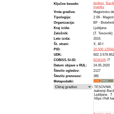
biofilmi
,
Bacil
Ključne besede:
matriks
Vrsta gradiva:
Magistrsko de
Tipologija:
2.09 - Magist
Organizacija:
BF - Biotehni
Kraj izida:
Ljubljana
Založnik:
[T. Tesovnik]
Leto izida:
2015
Št. strani:
X, 40 f.
PID:
20.500.12556
UDK:
602.3:579.852
COBISS.SI-ID:
8234105
Datum objave v RUL:
24.05.2020
Število ogledov:
2127
Število prenosov:
385
Metapodatki:
:
TESOVNIK, T
bakteriji Baci
Ljubljana : T
https://hdl.