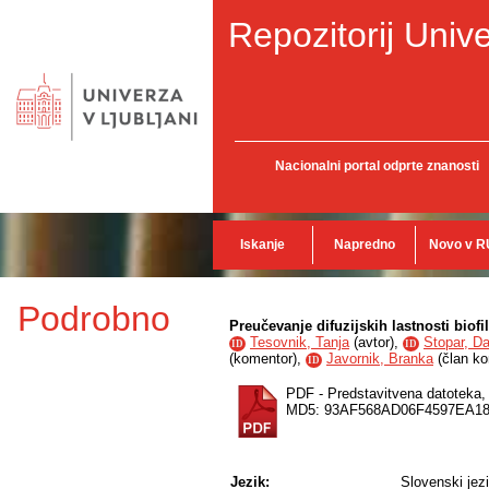
Repozitorij Unive
Nacionalni portal odprte znanosti
Iskanje
Napredno
Novo v R
Podrobno
Preučevanje difuzijskih lastnosti biofi
Tesovnik, Tanja
(
avtor
),
Stopar, Da
ID
ID
(
komentor
),
Javornik, Branka
(
član ko
ID
PDF - Predstavitvena datoteka
MD5: 93AF568AD06F4597EA1
Jezik:
Slovenski jez