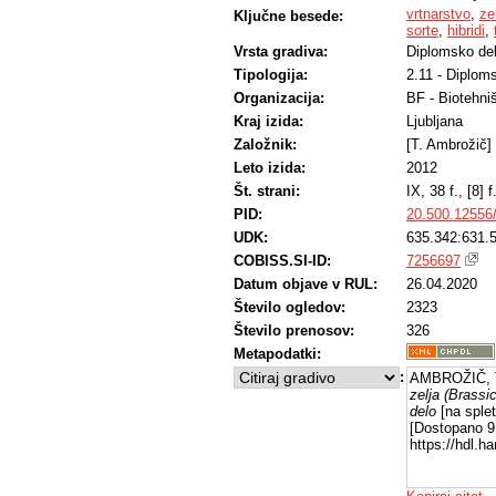
vrtnarstvo
,
ze
Ključne besede:
sorte
,
hibridi
,
Vrsta gradiva:
Diplomsko de
Tipologija:
2.11 - Diplom
Organizacija:
BF - Biotehni
Kraj izida:
Ljubljana
Založnik:
[T. Ambrožič]
Leto izida:
2012
Št. strani:
IX, 38 f., [8] f.
PID:
20.500.12556
UDK:
635.342:631.5
COBISS.SI-ID:
7256697
Datum objave v RUL:
26.04.2020
Število ogledov:
2323
Število prenosov:
326
Metapodatki:
:
AMBROŽIČ, T
zelja (Brassi
delo
[na splet
[Dostopano 9 
https://hdl.