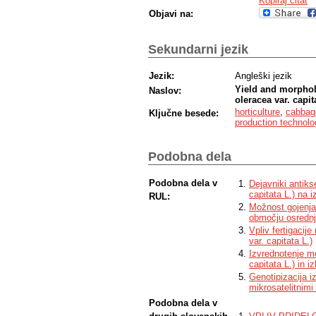
Kopiraj citat
Objavi na:
Sekundarni jezik
Jezik:
Angleški jezik
Yield and morpholo
Naslov:
oleracea var. capit
horticulture
,
cabbag
Ključne besede:
production technolo
Podobna dela
Podobna dela v
Dejavniki antik
capitata L.) na 
RUL:
Možnost gojenja 
območju osrednj
Vpliv fertigacije
var. capitata L.)
Izvrednotenje mor
capitata L.) in i
Genotipizacija iz
mikrosatelitnimi
Podobna dela v