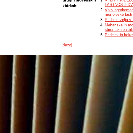
drugih slovenskih
VPLIV PRIDEL
LASTNOSTI D
zbirkah:
Vpliv agrohomeop
morfološke lastn
Pridelek zelja v
Mehanske in mor
stiren-akrilonitrili
Pridelek in kako
Nazaj