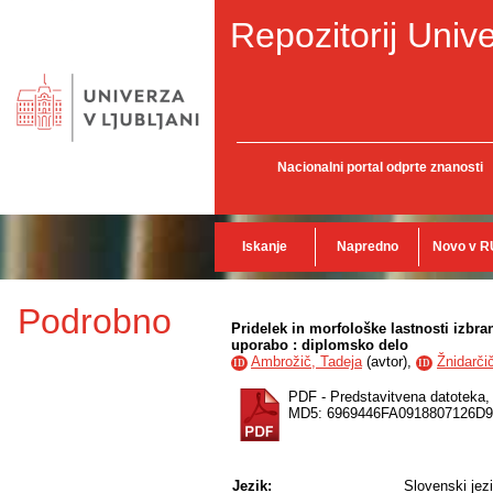
Repozitorij Unive
Nacionalni portal odprte znanosti
Iskanje
Napredno
Novo v R
Podrobno
Pridelek in morfološke lastnosti izbran
uporabo : diplomsko delo
Ambrožič, Tadeja
(
avtor
),
Žnidarči
ID
ID
PDF - Predstavitvena datoteka
MD5: 6969446FA0918807126D
Jezik:
Slovenski jez