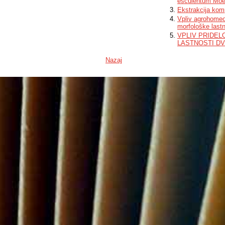
esculentum Moe
Ekstrakcija ko
Vpliv agrohomeop
morfološke lastn
VPLIV PRIDEL
LASTNOSTI D
Nazaj