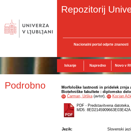
Repozitorij Unive
Nacionalni portal odprte znanosti
Iskanje
Napredno
Novo v R
Podrobno
Morfološke lastnosti in pridelek zrn
Biotehniške fakultete : diplomsko delo
Čarman, Urška
(
avtor
),
Kocjan Ačk
ID
ID
PDF - Predstavitvena datoteka
MD5: 8ED2145909663E03E42
Jezik:
Slovenski jez