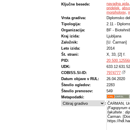
navadna ajda
Ključne besede:
pridelek
,
abso
morphology
,
m
Vrsta gradiva:
Diplomsko de
Tipologija:
2.11 - Diplom
Organizacija:
BF - Biotehni
Kraj izida:
Ljubljana
Založnik:
[U. Čarman]
Leto izida:
2014
Št. strani:
X, 33, [2] f.
PID:
20.500.12556
UDK:
633.12:631.52
COBISS.SI-ID:
7974777
Datum objave v RUL:
26.04.2020
Število ogledov:
2283
Število prenosov:
549
Metapodatki:
:
ČARMAN, Ur
(Fagopyrum e
fakultete : d
Čarman. [Dos
https://hdl.