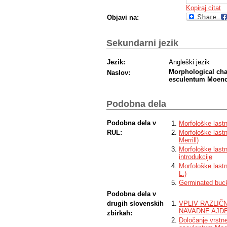
Kopiraj citat
Objavi na:
Sekundarni jezik
Jezik:
Angleški jezik
Morphological cha
Naslov:
esculentum Moench)
Podobna dela
Podobna dela v
Morfološke lastn
RUL:
Morfološke lastno
Merrill)
Morfološke lastno
introdukcije
Morfološke lastn
L.)
Germinated buc
Podobna dela v
drugih slovenskih
VPLIV RAZLIČ
NAVADNE AJDE 
zbirkah:
Določanje vrstne