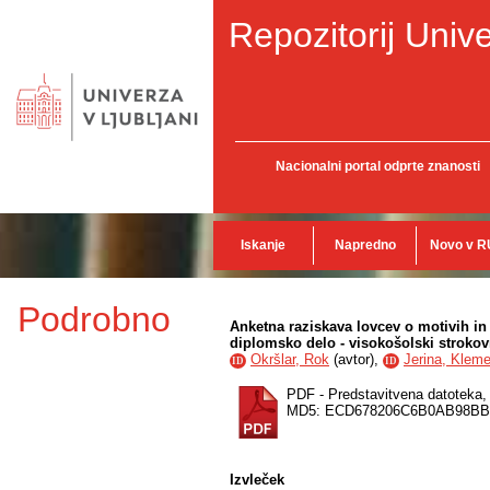
Repozitorij Unive
Nacionalni portal odprte znanosti
Iskanje
Napredno
Novo v R
Podrobno
Anketna raziskava lovcev o motivih in s
diplomsko delo - visokošolski strokovn
Okršlar, Rok
(
avtor
),
Jerina, Klem
ID
ID
PDF - Predstavitvena datoteka
MD5: ECD678206C6B0AB98B
Izvleček