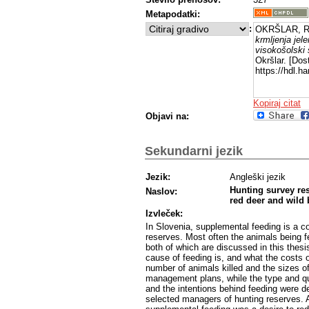
Metapodatki:
:
OKRŠLAR, R
krmljenja jele
visokošolski 
Okršlar. [Dos
https://hdl.
Kopiraj citat
Objavi na:
Sekundarni jezik
Jezik:
Angleški jezik
Hunting survey re
Naslov:
red deer and wild 
Izvleček:
In Slovenia, supplemental feeding is a
reserves. Most often the animals being f
both of which are discussed in this thes
cause of feeding is, and what the costs o
number of animals killed and the sizes o
management plans, while the type and qua
and the intentions behind feeding were d
selected managers of hunting reserves. A