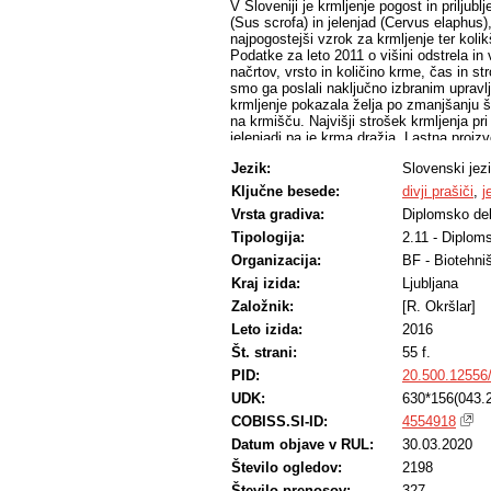
V Sloveniji je krmljenje pogost in priljub
(Sus scrofa) in jelenjad (Cervus elaphus),
najpogostejši vzrok za krmljenje ter kol
Podatke za leto 2011 o višini odstrela in 
načrtov, vrsto in količino krme, čas in st
smo ga poslali naključno izbranim upravlj
krmljenje pokazala želja po zmanjšanju škod
na krmišču. Najvišji strošek krmljenja pr
jelenjadi pa je krma dražja. Lastna proiz
strošek krmljenja povprečno 138 EUR/up
Jezik:
Slovenski jez
EUR/uplenjenega prašiča, pri jelenjadi pa
EUR/uplenjenega jelena za odškodnino,
Ključne besede:
divji prašiči
,
j
poglablja. Poleg tega je pregled preteklih
Vrsta gradiva:
Diplomsko de
namena. Ob naglem povečevanju škod in ras
ko je nujno poiskati nov, primernejši pri
Tipologija:
2.11 - Diplom
Organizacija:
BF - Biotehni
Kraj izida:
Ljubljana
Založnik:
[R. Okršlar]
Leto izida:
2016
Št. strani:
55 f.
PID:
20.500.12556
UDK:
630*156(043.
COBISS.SI-ID:
4554918
Datum objave v RUL:
30.03.2020
Število ogledov:
2198
Število prenosov:
327