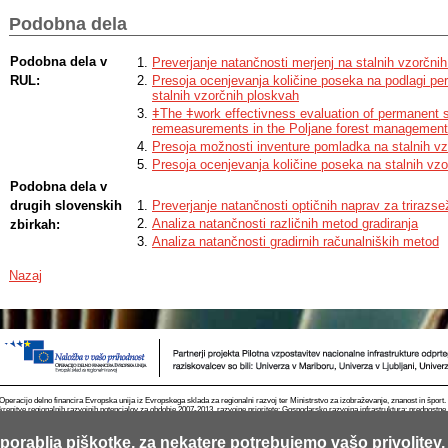
Podobna dela
Podobna dela v
Preverjanje natančnosti merjenj na stalnih vzorčn
RUL:
Presoja ocenjevanja količine poseka na podlagi per
stalnih vzorčnih ploskvah
ǂThe ǂwork effectivness evaluation of permanent 
remeasurements in the Poljane forest management
Presoja možnosti inventure pomladka na stalnih v
Presoja ocenjevanja količine poseka na stalnih vz
Podobna dela v
drugih slovenskih
Preverjanje natančnosti optičnih naprav za trirazsež
Analiza natančnosti različnih metod gradiranja
zbirkah:
Analiza natančnosti gradirnih računalniških metod
Nazaj
Operacijo delno financira Evropska unija iz Evropskega sklada za regionalni razvoj ter Ministrstvo za izobraževanje, znanost in špor
krepitve regionalnih razvojnih potencialov za obdobje 2007-2013, razvojne prioritete: Gospodarsko razvojna infrastruktura; prednostn
porablja piškotke, za nekatere potrebujemo vašo privolitev.