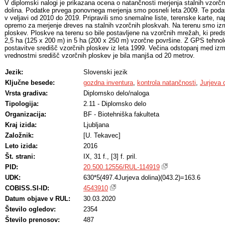
V diplomski nalogi je prikazana ocena o natančnosti merjenja stalnih vzor
dolina. Podatke prvega ponovnega merjenja smo posneli leta 2009. Te podatk
v veljavi od 2010 do 2019. Pripravili smo snemalne liste, terenske karte, 
opremo za merjenje dreves na stalnih vzorčnih ploskvah. Na terenu smo izme
ploskev. Ploskve na terenu so bile postavljene na vzorčnih mrežah, ki preds
2,5 ha (125 x 200 m) in 5 ha (200 x 250 m) vzorčne površine. Z GPS tehnol
postavitve središč vzorčnih ploskev iz leta 1999. Večina odstopanj med izm
vrednostmi središč vzorčnih ploskev je bila manjša od 20 metrov.
Jezik:
Slovenski jezik
Ključne besede:
gozdna inventura
,
kontrola natančnosti
,
Jurjeva 
Vrsta gradiva:
Diplomsko delo/naloga
Tipologija:
2.11 - Diplomsko delo
Organizacija:
BF - Biotehniška fakulteta
Kraj izida:
Ljubljana
Založnik:
[U. Tekavec]
Leto izida:
2016
Št. strani:
IX, 31 f., [3] f. pril.
PID:
20.500.12556/RUL-114919
UDK:
630*5(497.4Jurjeva dolina)(043.2)=163.6
COBISS.SI-ID:
4543910
Datum objave v RUL:
30.03.2020
Število ogledov:
2354
Število prenosov:
487