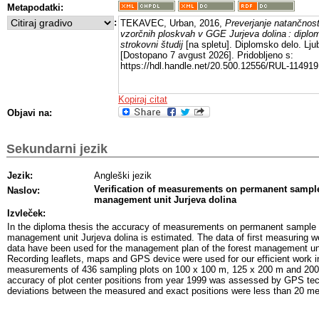
Metapodatki:
:
TEKAVEC, Urban, 2016,
Preverjanje natančnost
vzorčnih ploskvah v GGE Jurjeva dolina : diplom
strokovni študij
[na spletu]. Diplomsko delo. Lju
[Dostopano 7 avgust 2026]. Pridobljeno s:
https://hdl.handle.net/20.500.12556/RUL-114919
Kopiraj citat
Objavi na:
Sekundarni jezik
Jezik:
Angleški jezik
Verification of measurements on permanent sample 
Naslov:
management unit Jurjeva dolina
Izvleček:
In the diploma thesis the accuracy of measurements on permanent sample pl
management unit Jurjeva dolina is estimated. The data of first measuring w
data have been used for the management plan of the forest management unit
Recording leaflets, maps and GPS device were used for our efficient work i
measurements of 436 sampling plots on 100 x 100 m, 125 x 200 m and 200
accuracy of plot center positions from year 1999 was assessed by GPS tec
deviations between the measured and exact positions were less than 20 me