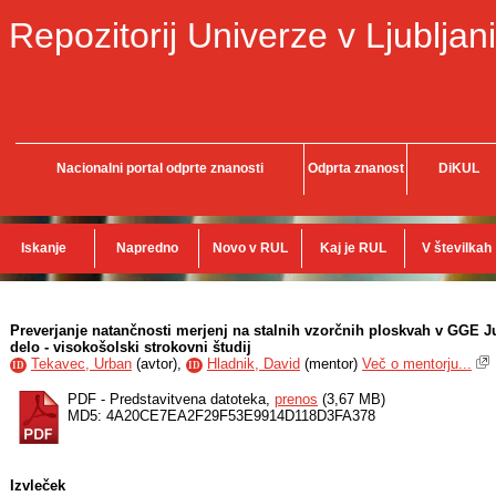
Repozitorij Univerze v Ljubljani
Nacionalni portal odprte znanosti
Odprta znanost
DiKUL
Iskanje
Napredno
Novo v RUL
Kaj je RUL
V številkah
Preverjanje natančnosti merjenj na stalnih vzorčnih ploskvah v GGE J
delo - visokošolski strokovni študij
Tekavec, Urban
(
avtor
),
Hladnik, David
(
mentor
)
Več o mentorju...
ID
ID
PDF - Predstavitvena datoteka,
prenos
(3,67 MB)
MD5: 4A20CE7EA2F29F53E9914D118D3FA378
Izvleček