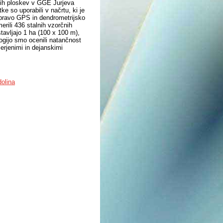
čnih ploskev v GGE Jurjeva
e so uporabili v načrtu, ki je
napravo GPS in dendrometrijsko
rili 436 stalnih vzorčnih
tavljajo 1 ha (100 x 100 m),
ogijo smo ocenili natančnost
erjenimi in dejanskimi
dolina