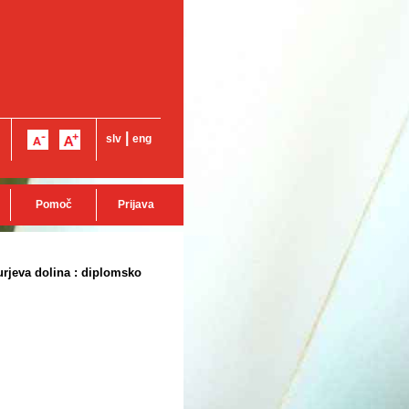
|
slv
eng
Pomoč
Prijava
urjeva dolina : diplomsko