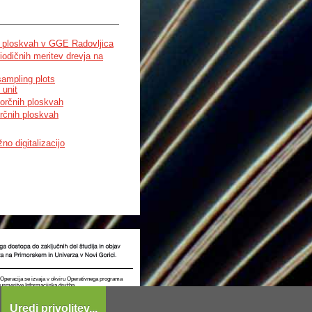
ih ploskvah v GGE Radovljica
iodičnih meritev drevja na
sampling plots
 unit
zorčnih ploskvah
orčnih ploskvah
no digitalizacijo
t. Operacija se izvaja v okviru Operativnega programa
e usmeritve Informacijska družba.
Uredi privolitev...