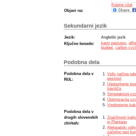
Kopiraj citat
Objavi na:
Sekundarni jezik
Jezik:
Angleški jezik
karst pastures
,
affo
Ključne besede:
budget
,
carbon cycl
Podobna dela
Podobna dela v
Vpliv načina rab
pestrost
RUL:
Ugotavljanje po
travišča
Strigolaktoni-vz
Optimizacija vz
Vrednotenje kakov
Podobna dela v
drugih slovenskih
Značilnosti kali
in Plantago
zbirkah:
Alelopatski vpli
začetno rast ko