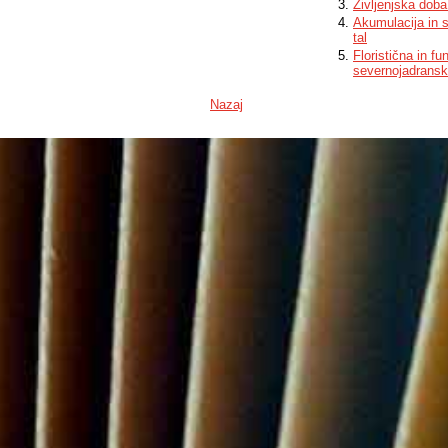
Življenjska doba
Akumulacija in 
tal
Floristična in f
severnojadrans
Nazaj