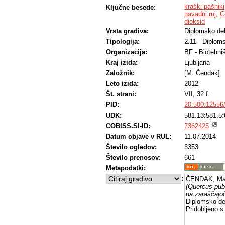
kraški pašniki
Ključne besede:
navadni ruj
,
C
dioksid
Vrsta gradiva:
Diplomsko de
Tipologija:
2.11 - Diplom
Organizacija:
BF - Biotehni
Kraj izida:
Ljubljana
Založnik:
[M. Čendak]
Leto izida:
2012
Št. strani:
VII, 32 f.
PID:
20.500.12556
UDK:
581.13:581.5:
COBISS.SI-ID:
7362425
Datum objave v RUL:
11.07.2014
Število ogledov:
3353
Število prenosov:
661
Metapodatki:
:
ČENDAK, Mar
(Quercus pube
na zaraščajoč
Diplomsko de
Pridobljeno s