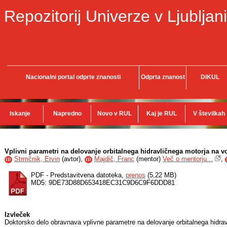
Repozitorij Univerze v Ljubljani
Nacionalni portal odprte znanosti
Odprta znanost
DiKUL
Iskanje
Napredno
Novo v RUL
Kaj je RUL
V številkah
Vplivni parametri na delovanje orbitalnega hidravličnega motorja na v
Strmčnik, Ervin
(
avtor
),
Majdič, Franc
(
mentor
)
Več o mentorju...
,
ID
ID
PDF - Predstavitvena datoteka,
prenos
(5,22 MB)
MD5: 9DE73D88D653418EC31C9D6C9F6DDD81
Izvleček
Doktorsko delo obravnava vplivne parametre na delovanje orbitalnega hidrav