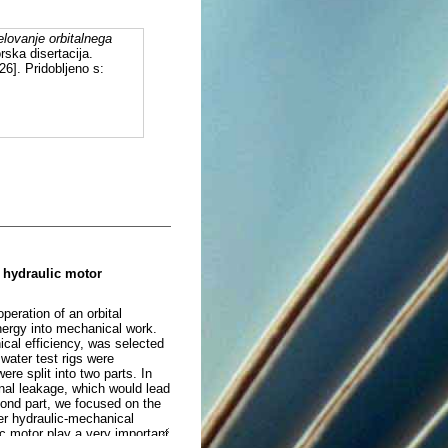
elovanje orbitalnega
rska disertacija.
6]. Pridobljeno s:
l hydraulic motor
peration of an orbital
energy into mechanical work.
ical efficiency, was selected
water test rigs were
ere split into two parts. In
rnal leakage, which would lead
econd part, we focused on the
er hydraulic-mechanical
ic motor play a very important