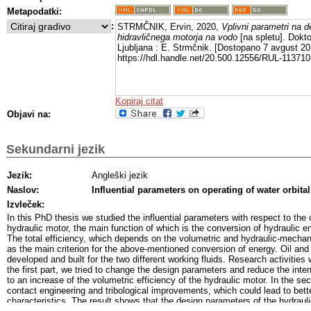
Metapodatki:
:
STRMČNIK, Ervin, 2020,
Vplivni parametri na d
hidravličnega motorja na vodo
[na spletu]. Dokto
Ljubljana : E. Strmčnik. [Dostopano 7 avgust 202
https://hdl.handle.net/20.500.12556/RUL-113710
Kopiraj citat
Objavi na:
Sekundarni jezik
Jezik:
Angleški jezik
Naslov:
Influential parameters on operating of water orbita
Izvleček:
In this PhD thesis we studied the influential parameters with respect to the o
hydraulic motor, the main function of which is the conversion of hydraulic 
The total efficiency, which depends on the volumetric and hydraulic-mechan
as the main criterion for the above-mentioned conversion of energy. Oil and 
developed and built for the two different working fluids. Research activities w
the first part, we tried to change the design parameters and reduce the inte
to an increase of the volumetric efficiency of the hydraulic motor. In the s
contact engineering and tribological improvements, which could lead to bett
characteristics. The result shows that the design parameters of the hydraul