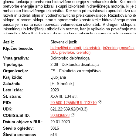
glavna funkcija je pretvorba hidravlične energije v mehansko delo. Kot meri
pretvorbe energije smo izbrali skupni izkoristek hidravličnega motorja, ki je
mehansko-hidravličnega izkoristka. Ker smo pri raziskavah uporabili dva ra
razvili in izdelali oljno in vodnohidravlično preizkuševališče. Raziskovalno d
sklopa. V prvem sklopu smo s spremembo konstrukcije hidravličnega motorj
puščanje in na ta način povečati volumetrični izkoristek. V drugem sklopu 
inženiringu in izboljšanju triboloških razmer, kar je vplivalo na povečanje 
izkoristka. Rezultati kažejo, da imajo konstrukcijski parametri zelo pomemb
hidravličnega motorja, saj lahko sprememba velikosti izvrtin v ventilski ploš
Jezik:
Slovenski jezik
v 5\,\% povečanje skupnega izkoristka. Na osnovi bazičnih hidravličnih test
uvedba labirintnih tesnil v smislu izdelave utorov pripomore k manjšemu no
hidravlični motorji
,
izkoristek
,
inženiring površin
,
Ključne besede:
triboloških raziskavah smo analizirali vpliv površinske hrapavosti, površinske
DLC prevleke
,
Gerotorji.
na trenje, volumen obrabe in koeficient obrabe v dveh različnih kontaktih (1) 
Vrsta gradiva:
Doktorsko delo/naloga
Zelo ugodne tribološke lastnosti so bile dokazane v kontaktu DLC/jeklo v vo
Tipologija:
2.08 - Doktorska disertacija
nizkem trenju in majhni obrabi. Rezultati triboloških testov so predstavljali 
testiranje realnega hidravličnega motorja z DLC prevleko na rotorjevem obro
Organizacija:
FS - Fakulteta za strojništvo
modificiranega hidravličnega motorja v vodi je bil 23\,\%. Rezultati dokazuj
Kraj izida:
Ljubljana
prevleke in vode kot hidravlične kapljevine predstavlja obetavno rešitev za o
kjer se olja skuša nadomestiti z vodo.
Založnik:
[E. Strmčnik]
Leto izida:
2020
Št. strani:
XXVIII, 134 str.
PID:
20.500.12556/RUL-113710
UDK:
621.22:539.92(043.3)
COBISS.SI-ID:
303836928
Datum objave v RUL:
29.01.2020
Število ogledov:
3816
Število prenosov:
514