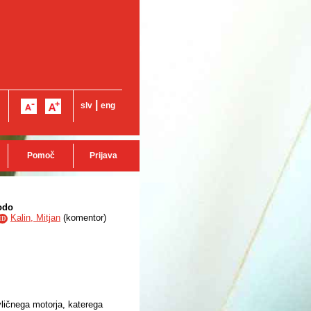
|
slv
eng
Pomoč
Prijava
odo
Kalin, Mitjan
(
komentor
)
ID
ličnega motorja, katerega