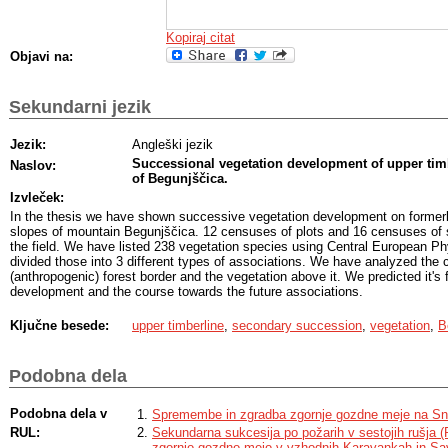
Kopiraj citat
Objavi na:
Sekundarni jezik
Jezik:
Angleški jezik
Successional vegetation development of upper tim
Naslov:
of Begunjščica.
Izvleček:
In the thesis we have shown successive vegetation development on formerl
slopes of mountain Begunjščica. 12 censuses of plots and 16 censuses of
the field. We have listed 238 vegetation species using Central European P
divided those into 3 different types of associations. We have analyzed the 
(anthropogenic) forest border and the vegetation above it. We predicted it's
development and the course towards the future associations.
Ključne besede:
upper timberline
,
secondary succession
,
vegetation
,
B
Podobna dela
Podobna dela v
Spremembe in zgradba zgornje gozdne meje na Sn
RUL:
Sekundarna sukcesija po požarih v sestojih rušja 
zgornjo gozdno mejo v vzhodnih Karavankah in Sav