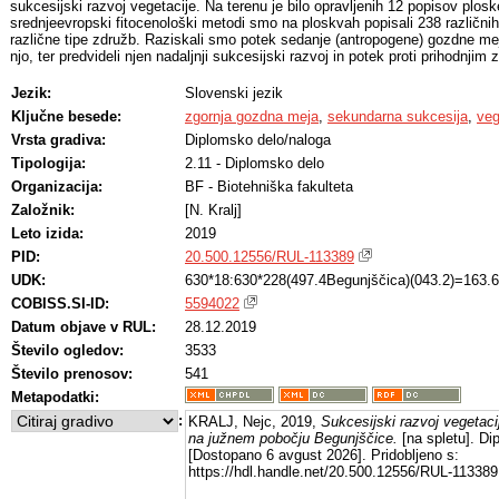
sukcesijski razvoj vegetacije. Na terenu je bilo opravljenih 12 popisov plos
srednjeevropski fitocenološki metodi smo na ploskvah popisali 238 različnih vr
različne tipe združb. Raziskali smo potek sedanje (antropogene) gozdne meje
njo, ter predvideli njen nadaljnji sukcesijski razvoj in potek proti prihodnjim
Jezik:
Slovenski jezik
Ključne besede:
zgornja gozdna meja
,
sekundarna sukcesija
,
veg
Vrsta gradiva:
Diplomsko delo/naloga
Tipologija:
2.11 - Diplomsko delo
Organizacija:
BF - Biotehniška fakulteta
Založnik:
[N. Kralj]
Leto izida:
2019
PID:
20.500.12556/RUL-113389
UDK:
630*18:630*228(497.4Begunjščica)(043.2)=163.6
COBISS.SI-ID:
5594022
Datum objave v RUL:
28.12.2019
Število ogledov:
3533
Število prenosov:
541
Metapodatki:
:
KRALJ, Nejc, 2019,
Sukcesijski razvoj vegetac
na južnem pobočju Begunjščice.
[na spletu]. Di
[Dostopano 6 avgust 2026]. Pridobljeno s:
https://hdl.handle.net/20.500.12556/RUL-113389