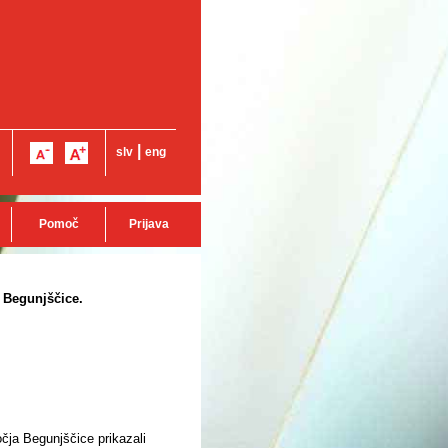
|
slv
eng
Pomoč
Prijava
 Begunjščice.
čja Begunjščice prikazali