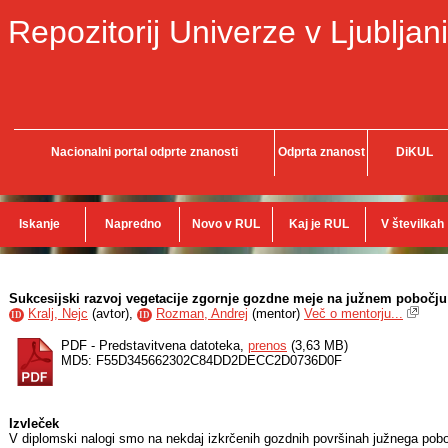
Repozitorij Univerze v Ljubljani
Nacionalni portal odprte znanosti
Odprta znanost
DiKUL
Iskanje
Napredno
Novo v RUL
Kaj je RUL
V številkah
Sukcesijski razvoj vegetacije zgornje gozdne meje na južnem pobočju
Kralj, Nejc
(
avtor
),
Rozman, Andrej
(
mentor
)
Več o mentorju...
ID
ID
PDF - Predstavitvena datoteka,
prenos
(3,63 MB)
MD5: F55D345662302C84DD2DECC2D0736D0F
Izvleček
V diplomski nalogi smo na nekdaj izkrčenih gozdnih površinah južnega pobo