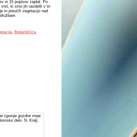
kev in 15 popisov zaplat. Po
st, ki smo jih razdelili v tri
 in preučili vegetacijo nad
 združbam.
etacija
,
Begunjščica
ije zgornje gozdne meje
plomsko delo. N. Kralj.