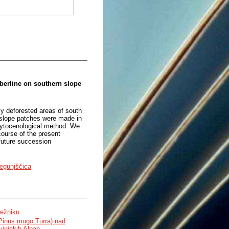
berline on southern slope
y deforested areas of south
 slope patches were made in
hytocenological method. We
course of the present
 future succession
egunjščica
ežniku
(Pinus mugo Turra) nad
injskih Alpah