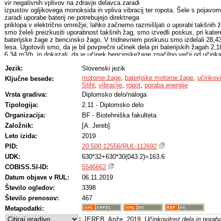
vir negativnih vplivov na zdravje delavca zaradi
izpustov ogljikovega monoksida in vpliva vibracij ter ropota. Šele s pojavom
zaradi uporabe baterij ne potrebujejo direktnega
priklopa v električno omrežje, lahko začnemo razmišljati o uporabi takšnih 
smo želeli preizkusiti uporabnost takšnih žag, smo izvedli poskus, pri kater
baterijske žage z bencinsko žago. V tridnevnem poskusu smo izdelali 28,
lesa. Ugotovili smo, da je bil povprečni učinek dela pri baterijskih žagah 2,
6,34 m3/h, in dokazali, da je učinek bencinskežage značilno večji od učinka 
žage so učinkovitejše le pri sortimentih, s premeri manjšimi od 15 cm.
Jezik:
Slovenski jezik
motorne žage
,
baterijske motorne žage
,
učinkovi
Ključne besede:
Stihl
,
vibracije
,
ropot
,
poraba energije
Vrsta gradiva:
Diplomsko delo/naloga
Tipologija:
2.11 - Diplomsko delo
Organizacija:
BF - Biotehniška fakulteta
Založnik:
[A. Jereb]
Leto izida:
2019
PID:
20.500.12556/RUL-112692
UDK:
630*32+630*30(043.2)=163.6
COBISS.SI-ID:
5546662
Datum objave v RUL:
06.11.2019
Število ogledov:
3398
Število prenosov:
467
Metapodatki:
:
JEREB, Anže, 2019,
Učinkovitost dela in poraba