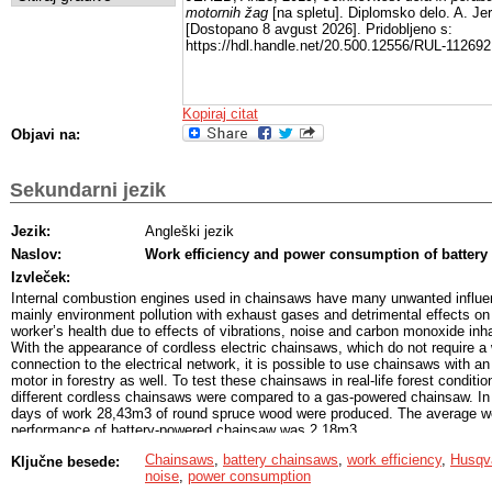
motornih žag
[na spletu]. Diplomsko delo. A. Je
[Dostopano 8 avgust 2026]. Pridobljeno s:
https://hdl.handle.net/20.500.12556/RUL-112692
Kopiraj citat
Objavi na:
Sekundarni jezik
Jezik:
Angleški jezik
Naslov:
Work efficiency and power consumption of battery
Izvleček:
Internal combustion engines used in chainsaws have many unwanted influe
mainly environment pollution with exhaust gases and detrimental effects on
worker’s health due to effects of vibrations, noise and carbon monoxide inha
With the appearance of cordless electric chainsaws, which do not require a 
connection to the electrical network, it is possible to use chainsaws with an 
motor in forestry as well. To test these chainsaws in real-life forest conditio
different cordless chainsaws were compared to a gas-powered chainsaw. In
days of work 28,43m3 of round spruce wood were produced. The average w
performance of battery-powered chainsaw was 2,18m3
/h, while gas-powered
Chainsaws
,
battery chainsaws
,
work efficiency
,
Husqv
Ključne besede:
chainsaw produced 6,34m3/h. It was demonstrated that the effect of the g
noise
,
power consumption
chainsaw was significantly greater than that of a battery saw, however, the