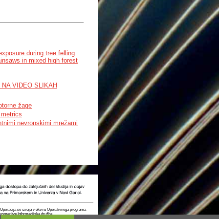
m.
xposure during tree felling
insaws in mixed high forest
 NA VIDEO SLIKAH
otorne žage
 metrics
entnimi nevronskimi mrežami
t. Operacija se izvaja v okviru Operativnega programa
e usmeritve Informacijska družba.