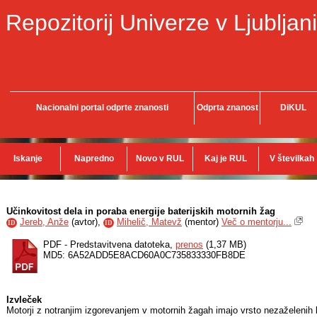
Repozitorij Univerze v Ljubljani
Nacionalni portal odprte znanosti
Odprta znanost
DiKUL
Iskanje
Napredno
Novo v RUL
Kaj je RUL
V številkah
Učinkovitost dela in poraba energije baterijskih motornih žag
Jereb, Anže
(
avtor
),
Mihelič, Matevž
(
mentor
)
Več o mentorju...
ID
ID
PDF - Predstavitvena datoteka,
prenos
(1,37 MB)
MD5: 6A52ADD5E8ACD60A0C735833330FB8DE
Izvleček
Motorji z notranjim izgorevanjem v motornih žagah imajo vrsto nezaželenih l