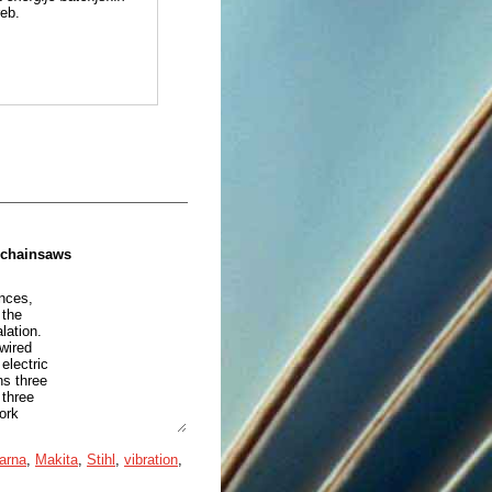
reb.
 chainsaws
nces,
 the
lation.
wired
electric
ns three
 three
ork
arna
,
Makita
,
Stihl
,
vibration
,
as-powered