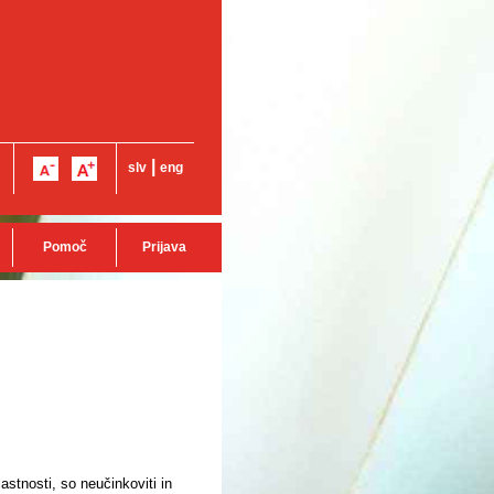
|
slv
eng
Pomoč
Prijava
astnosti, so neučinkoviti in