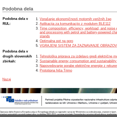
battery-powered saws are more effective for tree diameters lower than 15c
Podobna dela
Podobna dela v
Vprašanje ekonomičnosti motornih verižnih žag
RUL:
Aplikacija za komunikacijo z modulom BLE112
Time composition, efficiency, workload, and noise e
and processing with petrol and battery-powered cha
stands
Optimalna pot na goro
VGRAJENI SISTEM ZA ZAZNAVANJE OBRAZOV
Podobna dela v
drugih slovenskih
Tehnološka priprava za izdelavo gredi električne m
Sustainable energy consumption and sustainability
zbirkah:
Napovedovanje porabe električne energije z rekur
Prototipna hiša Trimo
Nazaj
Operacijo delno financira Evropska unija iz Evropskega sklada za regionalni razvoj ter Ministrstvo za izobraževanje, znanost in špor
krepitve regionalnih razvojnih potencialov za obdobje 2007-2013, razvojne prioritete: Gospodarsko razvojna infrastruktura; prednostn