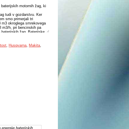
 baterijskih motornih žag, ki
žag tudi v gozdarstvu. Ker
em smo primerjali tri
43 m3 okroglega smrekovega
18 m3/h, pri bencinskih pa
baterijskih žag. Baterijske
tost
,
Husqvarna
,
Makita
,
 energije baterijskih