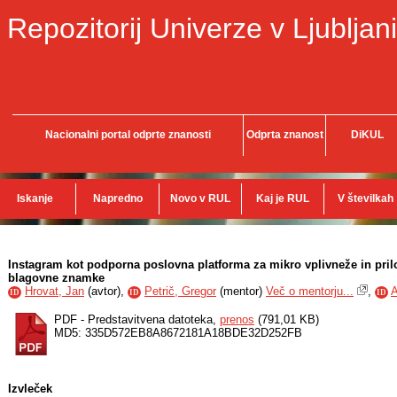
Repozitorij Univerze v Ljubljani
Nacionalni portal odprte znanosti
Odprta znanost
DiKUL
Iskanje
Napredno
Novo v RUL
Kaj je RUL
V številkah
Instagram kot podporna poslovna platforma za mikro vplivneže in pri
blagovne znamke
Hrovat, Jan
(
avtor
),
Petrič, Gregor
(
mentor
)
Več o mentorju...
,
A
ID
ID
ID
PDF - Predstavitvena datoteka,
prenos
(791,01 KB)
MD5: 335D572EB8A8672181A18BDE32D252FB
Izvleček