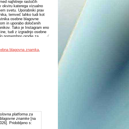
med najhitreje rastočih
 v okviru katerega vizualno
vsem svetu. Uporabniki prav
šnika, temveč lahko tudi kot
astnika osebne blagovne
ilom in uporabo določenih
abnikov. Tako je Instagram eno
ine, tudi z izgradnjo osebne
alo pomembno orodje za
rakse za gradnjo, trženje in
i ga uporabljajo tudi za
oretičnega okvirja in
sebna blagovna znamka
,
i zgraditi uspešno osebno
alizo polstrukturiranih
rane dimenzije trženja na
praksi mikro vplivnežev,
m in ciljni skupini.
slovna platforma za
e blagovne znamke
[na
026]. Pridobljeno s: