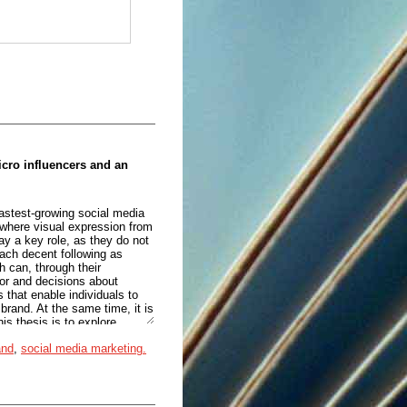
icro influencers and an
fastest-growing social media
e where visual expression from
ay a key role, as they do not
each decent following as
h can, through their
ior and decisions about
 that enable individuals to
brand. At the same time, it is
is thesis is to explore
 brand of Slovenian micro-
and
,
social media marketing.
n products and services. This
al strategies of six micro-
d. I have analyzed obtained
 framework and empirical
ontent, engagement and