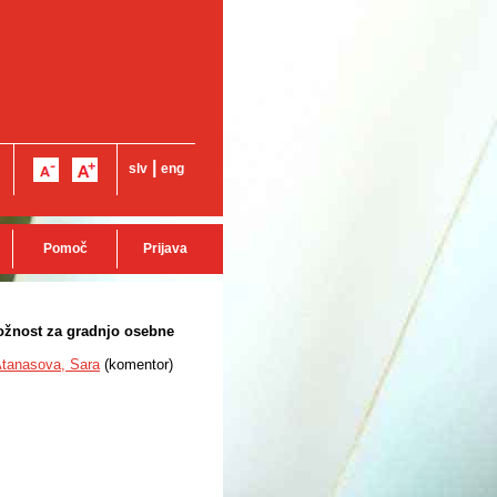
|
slv
eng
Pomoč
Prijava
ložnost za gradnjo osebne
tanasova, Sara
(
komentor
)