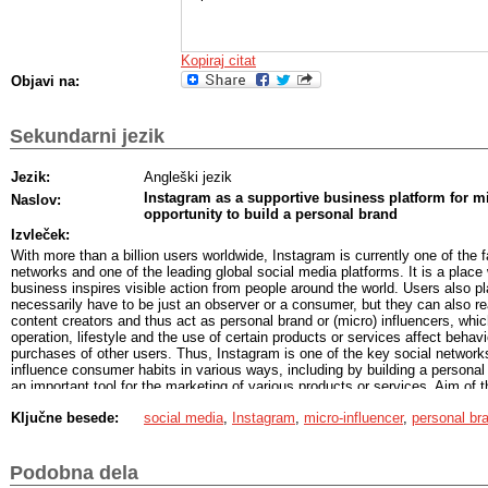
Kopiraj citat
Objavi na:
Sekundarni jezik
Jezik:
Angleški jezik
Instagram as a supportive business platform for m
Naslov:
opportunity to build a personal brand
Izvleček:
With more than a billion users worldwide, Instagram is currently one of the 
networks and one of the leading global social media platforms. It is a plac
business inspires visible action from people around the world. Users also pl
necessarily have to be just an observer or a consumer, but they can also r
content creators and thus act as personal brand or (micro) influencers, whic
operation, lifestyle and the use of certain products or services affect behav
purchases of other users. Thus, Instagram is one of the key social networks
influence consumer habits in various ways, including by building a personal 
an important tool for the marketing of various products or services. Aim of th
techniques and practices for building, marketing and business of a personal
Ključne besede:
social media
,
Instagram
,
micro-influencer
,
personal br
influencers on Instagram, which they also use to market their own or foreig
will be explored by developing a theoretical framework and presenting practic
influencers, who have already managed to build a successful personal bran
data with a thematic analysis of half-structured interviews. The theoretical
Podobna dela
analysis show that three identified marketing dimensions on Instagram - c