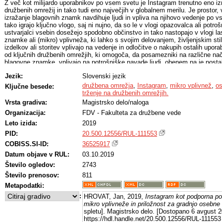
Z več kot milijardo uporabnikov po vsem svetu je Instagram trenutno eno iz
družbenih omrežij in tako tudi eno največjih v globalnem merilu. Je prostor,
izražanje blagovnih znamk navdihuje ljudi in vpliva na njihovo vedenje po 
tako igrajo ključno vlogo, saj ni nujno, da so le v vlogi opazovalca ali potro
ustvarjalci vsebin dosežejo spodobno občinstvo in tako nastopajo v vlogi l
znamke ali (mikro) vplivneža, ki lahko s svojim delovanjem, življenjskim st
izdelkov ali storitev vplivajo na vedenje in odločitve o nakupih ostalih upor
od ključnih družbenih omrežjih, ki omogoča, da posamezniki na različne nač
blagovne znamke, vplivajo na potrošniške navade ljudi, obenem pa je post
trženje različnih izdelkov ali storitev. Namen naloge je raziskati tehnike in p
Jezik:
Slovenski jezik
posel osebne blagovne znamke slovenskih mikro vplivnežev na Instagramu, k
trženje lastnih ali tujih izdelkov in storitev. To bom raziskal z razvijanjem te
družbena omrežja
,
Instagram
,
mikro vplivnež
,
o
Ključne besede:
predstavitvijo praktičnih strategij šestih mikro vplivnežev, ki so si že uspel
trženje na družbenih omrežjih.
blagovno znamko. Za analizo pridobljenih podatkov sem uporabil tematsko an
Vrsta gradiva:
Magistrsko delo/naloga
intervjujev. Teoretični okvir in empirična analiza pokaže, da so tri identifici
Organizacija:
FDV - Fakulteta za družbene vede
Instagramu – vsebinsko, vključnostno in vplivnostno trženje – aplicirane v 
vendar so zelo prilagojene posameznemu tipu mikro vplivneža, njegovim cilje
Leto izida:
2019
PID:
20.500.12556/RUL-111553
COBISS.SI-ID:
36525917
Datum objave v RUL:
03.10.2019
Število ogledov:
2743
Število prenosov:
811
Metapodatki:
:
HROVAT, Jan, 2019,
Instagram kot podporna po
mikro vplivneže in priložnost za gradnjo osebn
spletu]. Magistrsko delo. [Dostopano 6 avgust 2
https://hdl.handle.net/20.500.12556/RUL-111553