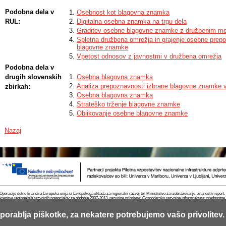
influence marketing - are applied in the practice of micro-influencers, but ar
Podobna dela v
Osebnost kot blagovna znamka
micro-influencer, its objectives, and target group.
RUL:
Digitalna osebna znamka na trgu dela
Graditev osebne blagovne znamke z družbenim m
Spletna družbena omrežja in grajenje osebne prep
blagovne znamke
Vpetost odnosov z javnostmi v družbena omrežja
Podobna dela v
drugih slovenskih
Osebna blagovna znamka
Analiza prepoznavnosti izbrane blagovne znamke v
zbirkah:
Osebna blagovna znamka
Strateško trženje blagovne znamke
Oblikovanje osebne blagovne znamke
Nazaj
Operacijo delno financira Evropska unija iz Evropskega sklada za regionalni razvoj ter Ministrstvo za izobraževanje, znanost in špor
krepitve regionalnih razvojnih potencialov za obdobje 2007-2013, razvojne prioritete: Gospodarsko razvojna infrastruktura; prednostn
porablja piškotke, za nekatere potrebujemo vašo privolitev.
Kontakt
RSS
Piškotki
Pogoji uporabe
Mobilno