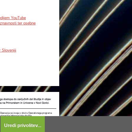
e individually adapted to each
edijem YouTube
oznavnosti ter osebne
 Sloveniji
t. Operacija se izvaja v okviru Operativnega programa
e usmeritve Informacijska družba.
Uredi privolitev...