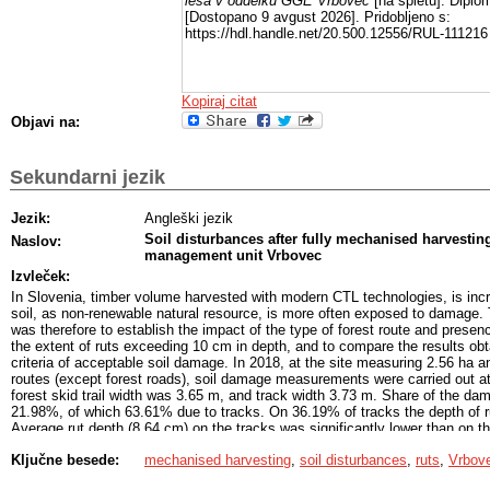
lesa v oddelku GGE Vrbovec
[na spletu]. Diplo
[Dostopano 9 avgust 2026]. Pridobljeno s:
https://hdl.handle.net/20.500.12556/RUL-111216
Kopiraj citat
Objavi na:
Sekundarni jezik
Jezik:
Angleški jezik
Soil disturbances after fully mechanised harvestin
Naslov:
management unit Vrbovec
Izvleček:
In Slovenia, timber volume harvested with modern CTL technologies, is incre
soil, as non-renewable natural resource, is more often exposed to damage. 
was therefore to establish the impact of the type of forest route and presenc
the extent of ruts exceeding 10 cm in depth, and to compare the results obt
criteria of acceptable soil damage. In 2018, at the site measuring 2.56 ha a
routes (except forest roads), soil damage measurements were carried out 
forest skid trail width was 3.65 m, and track width 3.73 m. Share of the d
21.98%, of which 63.61% due to tracks. On 36.19% of tracks the depth of 
Average rut depth (8.64 cm) on the tracks was significantly lower than on th
depth was significantly lower with the presence of slash on the forest route (
Ključne besede:
mechanised harvesting
,
soil disturbances
,
ruts
,
Vrbov
criteria of acceptable soil damage selected, soil damage at the site was ac
criterion, namely the only one that does not consider rut depth as an indica