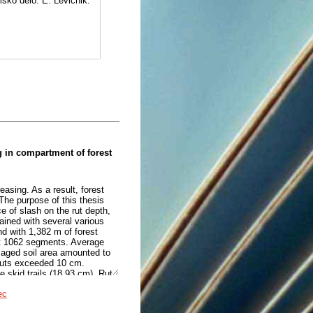
msko delo. E. Levičnik.
g in compartment of forest
asing. As a result, forest
The purpose of this thesis
e of slash on the rut depth,
ained with several various
nd with 1,382 m of forest
at 1062 segments. Average
amaged soil area amounted to
ruts exceeded 10 cm.
e skid trails (18.93 cm). Rut
6.36 cm). Of all of the
ec
ceptable only under one
tor of soil damage. Results of