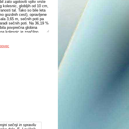
l zato ugotoviti vpliv vrste
 kolesnic, globljih od 10 cm,
anosti tal. Tako so bile leta
mo gozdnih cest), opravljene
ala 3,65 m, sečnih poti pa
radi sečnih poti. Na 36,19 %
 bila povprečna globina
na kolesnic je značilno
seh izbranih meril
ive le po enem merilu, ki kot
edki raziskave so pomembni
bovec
je različnih meril
 meril.
ojni sečnji in spravilu