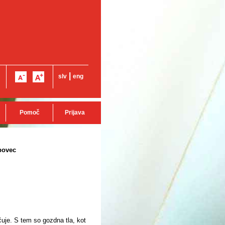
|
slv
eng
Pomoč
Prijava
rbovec
čuje. S tem so gozdna tla, kot