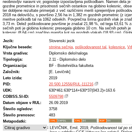
neobnovljiv naravni vir, pogosteje izpostavljena poškodbam. Namen dela je bi
gozdne prometnice in prisotnosti sečnih ostankov na globino kolesnic, obseg
ter dobljene rezultate primerjati z več različnimi merili sprejemljive poškodov
2018 na delovišču, s površino 2,56 ha in 1,382 m gozdnih prometnic (z izje
meritve poškodb tal na 1062 odsekih. Povprečna širina gozdnih vlak je znaš
3,73 m. Delež poškodovane površine je znašal 21,98 %, od tega 63,61 % za
sečnih poti je globina kolesnic presegala globino 10 cm. Na sečnih poteh je
kolesnic (8,64 cm) značilno manjša kot na gozdnih vlakah (18,93 cm). Globi
manjša ob prisotnosti sečnih ostankov na gozdni prometnici (6,36 cm). Od v
Jezik:
Slovenski jezik
sprejemljive poškodovanosti tal, so bile poškodbe tal na delovišču sprejemlj
edino globine kolesnic ne upošteva med kazalniki poškodovanosti tal. Izsl
Ključne besede:
strojna sečnja
,
poškodovanost tal
,
kolesnice
,
Vr
predvsem z vidika preprečevanja poškodb tal pri gozdni proizvodnji, evalvaci
Vrsta gradiva:
Diplomsko delo/naloga
sprejemljive poškodovanosti tal in oblikovanja novih, strokovno sprejemljivih
Tipologija:
2.11 - Diplomsko delo
Organizacija:
BF - Biotehniška fakulteta
Založnik:
[E. Levičnik]
Leto izida:
2019
PID:
20.500.12556/RUL-111216
UDK:
630*461:630*114+630*37(043.2)=163.6
COBISS.SI-ID:
5509798
Datum objave v RUL:
26.09.2019
Število ogledov:
3758
Število prenosov:
483
Metapodatki:
:
LEVIČNIK, Emil, 2019,
Poškodovanost tal po str