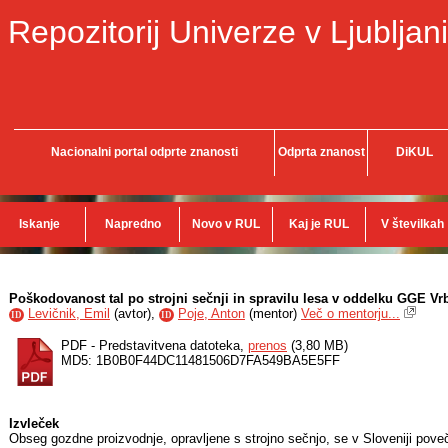
Repozitorij Univerze v Ljubljani
Nacionalni portal odprte znanosti
Odprta znanost
DiKUL
Iskanje
Napredno
Novo v RUL
Kaj je RUL
V številkah
Poškodovanost tal po strojni sečnji in spravilu lesa v oddelku GGE V
Levičnik, Emil
(
avtor
),
Poje, Anton
(
mentor
)
Več o mentorju...
ID
ID
PDF - Predstavitvena datoteka,
prenos
(3,80 MB)
MD5: 1B0B0F44DC11481506D7FA549BA5E5FF
Izvleček
Obseg gozdne proizvodnje, opravljene s strojno sečnjo, se v Sloveniji pove