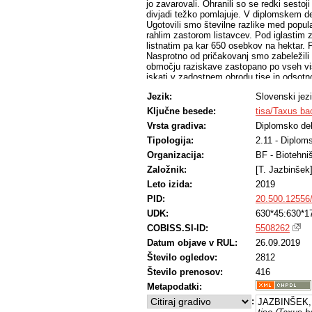
jo zavarovali. Ohranili so se redki sestoj
divjadi težko pomlajuje. V diplomskem del
Ugotovili smo številne razlike med populac
rahlim zastorom listavcev. Pod iglastim 
listnatim pa kar 650 osebkov na hektar. 
Nasprotno od pričakovanj smo zabeležili z
območju raziskave zastopano po vseh vi
iskati v zadostnem obrodu tise in odsotno
srnjad, ki je redno prisotna.
Jezik:
Slovenski jez
Ključne besede:
tisa/Taxus ba
Vrsta gradiva:
Diplomsko de
Tipologija:
2.11 - Diplom
Organizacija:
BF - Biotehni
Založnik:
[T. Jazbinšek
Leto izida:
2019
PID:
20.500.12556
UDK:
630*45:630*17
COBISS.SI-ID:
5508262
Datum objave v RUL:
26.09.2019
Število ogledov:
2812
Število prenosov:
416
Metapodatki:
:
JAZBINŠEK, 