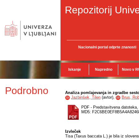
Repozitorij Unive
Nacionalni portal odprte znanosti
Iskanje
Napredno
Novo v R
Podrobno
Analiza pomlajevanja in zgradbe sesto
Jazbinšek, Tilen
(
avtor
),
Brus, Rob
ID
ID
PDF - Predstavitvena datoteka
MD5: F2C6BE0EF8B5A4A824
Izvleček
Tisa (Taxus baccata L.) je bila iz slovens