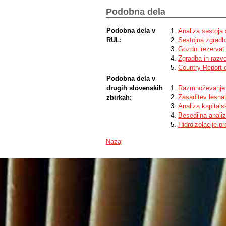
Podobna dela
Podobna dela v
Analiza sestoja 
RUL:
Sestojna zgradb
Gozdni rezervat
Zgradba in razv
Country Report o
Podobna dela v
drugih slovenskih
Razmnoževanje t
Zasaditev lesnat
zbirkah:
Analiza kapitals
Besedilna anali
Hidroizolacije p
Nazaj