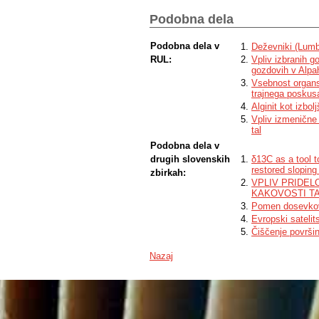
higher in comparison to control without 
thesis, we did not find statistically sig
Podobna dela
(height and thickness) in the pot experim
between treatments. The addition of bioch
Podobna dela v
Deževniki (Lumbr
holding capacity of soil (by 12.3 % for
to control soil.
RUL:
Vpliv izbranih g
gozdovih v Alpa
Vsebnost organsk
trajnega poskus
Alginit kot izbol
Vpliv izmenične
tal
Podobna dela v
drugih slovenskih
δ13C as a tool t
restored sloping
zbirkah:
VPLIV PRIDE
KAKOVOSTI T
Pomen dosevkov 
Evropski satelit
Čiščenje površins
Nazaj