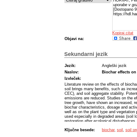
HORVAT, Pet
uporabe v go
[Dostopano 9 
https://hdl.
Kopiraj citat
Objavi na:
Sekundarni jezik
Jezik:
Angleški jezik
Naslov:
Biochar effects on 
Izvleček:
Literature review on the effects of bioch
soil brings many benefits, such as increa
CEC), and soil aggregate stability. Poten
emissions are reduced. Studies on the ef
tree growth, have shown an increased, re
biochar characteristics, dosage and activa
well as on the plant type and vegetation 
used especially in degraded areas (soil l
restoration after ecological disturbances,
forest roads. In the experimental part of
Ključne besede:
biochar
,
soil
,
soil o
germination of empress tree seeds (Pau
germinated compared to control. But it h