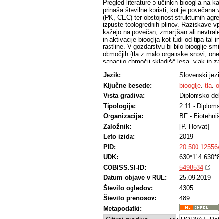
Pregled literature o učinkih biooglja na 
prinaša številne koristi, kot je povečan
(PK, CEC) ter obstojnost strukturnih agr
izpuste toplogrednih plinov. Raziskave vp
kažejo na povečan, zmanjšan ali nevtrale
in aktivacije biooglja kot tudi od tipa tal
rastline. V gozdarstvu bi bilo biooglje s
območjih (tla z malo organske snovi, one
sanacijo območij skladišč lesa, vlak in
ugotovili, da je biooglje negativno vpliv
Jezik:
Slovenski jez
Steud.), saj je pri dodatku biooglja vzkl
pozitivno vplivalo na rast klic, saj so bi
Ključne besede:
biooglje
,
tla
,
o
dodanega biooglja. Pri lončnem poskusu,
Vrsta gradiva:
Diplomsko de
statistično značilnih razlik v višinski in
ugotovili značilne razlike v talnih lastn
Tipologija:
2.11 - Diplom
organskega C (za 5,9 %), vodno-zadrževal
Organizacija:
BF - Biotehni
CEC (za 6,0 mmolc/100g) v primerjavi s k
Založnik:
[P. Horvat]
Leto izida:
2019
PID:
20.500.12556
UDK:
630*114:630*
COBISS.SI-ID:
5498534
Datum objave v RUL:
25.09.2019
Število ogledov:
4305
Število prenosov:
489
Metapodatki:
: