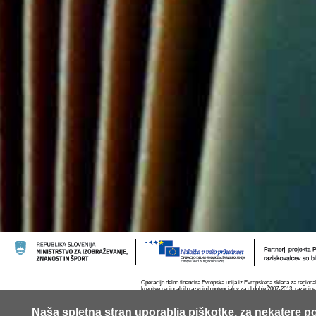
Operacijo delno financira Evropska unija iz Evropskega sklada za regional
krepitve regionalnih razvojnih potencialov za obdobje 2007-2013, razvojne
Naša spletna stran uporablja piškotke, za nekatere po