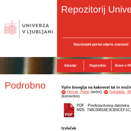
Repozitorij Unive
Nacionalni portal odprte znanosti
Iskanje
Napredno
Novo v R
Podrobno
Vpliv biooglja na kakovost tal in mož
Horvat, Peter
(
avtor
),
Suhadolc, M
ID
ID
(
komentor
)
PDF - Predstavitvena datoteka
MD5: 748C00816E3CB0CEF1C
Izvleček