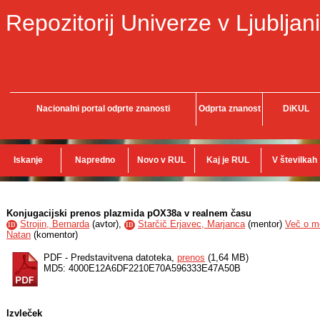
Repozitorij Univerze v Ljubljani
Nacionalni portal odprte znanosti
Odprta znanost
DiKUL
Iskanje
Napredno
Novo v RUL
Kaj je RUL
V številkah
Konjugacijski prenos plazmida pOX38a v realnem času
Strojin, Bernarda
(
avtor
),
Starčič Erjavec, Marjanca
(
mentor
)
Več o me
ID
ID
Natan
(
komentor
)
PDF - Predstavitvena datoteka,
prenos
(1,64 MB)
MD5: 4000E12A6DF2210E70A596333E47A50B
Izvleček