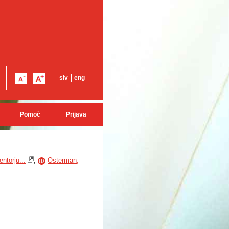
|
slv
eng
Pomoč
Prijava
ntorju...
,
Osterman,
ID