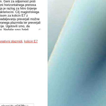
em. Geni za odpornost proti
bni horizontalnega prenosa
je razlog za hitro širjenje
bakteriocini. Cilj magistrskega
pisom za kolicin E7 z
adaljevanju preverjali možne
anega plazmida ter preverjali
ije. Ugotovili smo, da
a. Nadalje smo želeli
i celica po delovanju kolicina
ga jodida. Ugotovili smo, da
sev. To smo dokazali z
ugativni plazmidi
,
kolicin E7
 CFU/mL. Do lize oziroma
Po 24 urah inkubacije
ti kolicinu E7, kar kaže