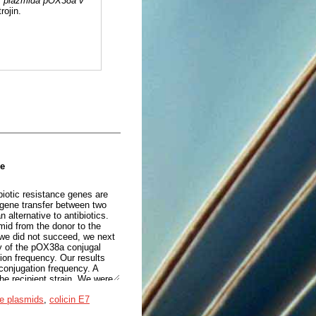
s plazmida pOX38a v
rojin.
me
biotic resistance genes are
l gene transfer between two
 alternative to antibiotics.
mid from the donor to the
 we did not succeed, we next
cy of the pOX38a conjugal
ion frequency. Our results
conjugation frequency. A
the recipient strain. We were
ial culture and if the cell
ve plasmids
,
colicin E7
ter the cell. We found that a
in decrease of the optical