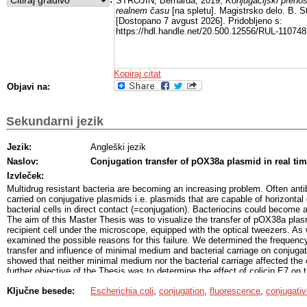
STROJIN, Bernarda, 2019,
Konjugacijski preno
realnem času
[na spletu]. Magistrsko delo. B. St
[Dostopano 7 avgust 2026]. Pridobljeno s:
https://hdl.handle.net/20.500.12556/RUL-110748
Kopiraj citat
Objavi na:
Sekundarni jezik
Jezik:
Angleški jezik
Naslov:
Conjugation transfer of pOX38a plasmid in real ti
Izvleček:
Multidrug resistant bacteria are becoming an increasing problem. Often anti
carried on conjugative plasmids i.e. plasmids that are capable of horizonta
bacterial cells in direct contact (=conjugation). Bacteriocins could become an
The aim of this Master Thesis was to visualize the transfer of pOX38a plas
recipient cell under the microscope, equipped with the optical tweezers. As
examined the possible reasons for this failure. We determined the frequen
transfer and influence of minimal medium and bacterial carriage on conjugat
showed that neither minimal medium nor the bacterial carriage affected the 
further objective of the Thesis was to determine the effect of colicin E7 on 
interested, if the recipient cell lysed after addition of colicin E7 to the bacter
Ključne besede:
Escherichia coli
,
conjugation
,
fluorescence
,
conjugati
membrane permeability was changed in the way that propidium iodide can en
high enough concentration of colicin E7 has a bactericidal activity resulting 