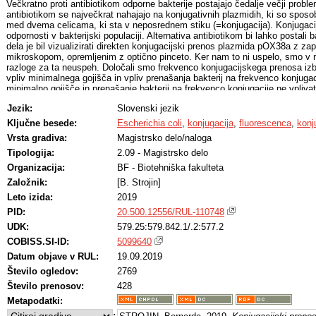
Večkratno proti antibiotikom odporne bakterije postajajo čedalje večji probl
antibiotikom se največkrat nahajajo na konjugativnih plazmidih, ki so sposo
med dvema celicama, ki sta v neposrednem stiku (=konjugacija). Konjugacija 
odpornosti v bakterijski populaciji. Alternativa antibiotikom bi lahko postali 
dela je bil vizualizirati direkten konjugacijski prenos plazmida pOX38a z za
mikroskopom, opremljenim z optično pinceto. Ker nam to ni uspelo, smo v n
razloge za ta neuspeh. Določali smo frekvenco konjugacijskega prenosa izbr
vpliv minimalnega gojišča in vpliv prenašanja bakterij na frekvenco konjugac
minimalno gojišče in prenašanje bakterij na frekvenco konjugacije ne vplivat
ugotoviti način delovanja kolicina E7 na recipientski sev. Zanimalo nas je al
Jezik:
Slovenski jezik
lizira in če se spremeni prepustnost membrane in omogoči vstop propidijeve
kolicin E7 v dovolj visoki koncentraciji deluje bakteriocidno na bakterijski 
Ključne besede:
Escherichia coli
,
konjugacija
,
fluorescenca
,
konj
merjenjem optične gostote pri valovni dolžini 600 nm in določanjem števila
Vrsta gradiva:
Magistrsko delo/naloga
spremembe prepustnosti membrane za vstop propidijevega jodida ne pride. 
bakterijskega seva s kolicinom lahko nekatere celice pridobijo odpornost pro
Tipologija:
2.09 - Magistrsko delo
zvišanje vrednosti optične gostote in števila CFU/mL.
Organizacija:
BF - Biotehniška fakulteta
Založnik:
[B. Strojin]
Leto izida:
2019
PID:
20.500.12556/RUL-110748
UDK:
579.25:579.842.1/.2:577.2
COBISS.SI-ID:
5099640
Datum objave v RUL:
19.09.2019
Število ogledov:
2769
Število prenosov:
428
Metapodatki:
: