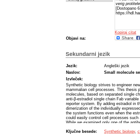
verig protitel
[Dostopano 6 
https://hdl.
Kopiraj citat
Objavi na:
Sekundarni jezik
Jezik:
Angleški jezik
Naslov:
Small molecule se
Izvleček:
Synthetic biology strives to engineer new
mammalian cell processes. This thesis p
molecules, based on separated single ch
anti-β-estradiol single chain Fab variable
reporter system. By adding estradiol in 
dimerization of the individually express
the system functions even when the estrad
could easily control cell processes such as
While we examined only one of the antibo
system universal.
Ključne besede:
Synthetic biology
,
c