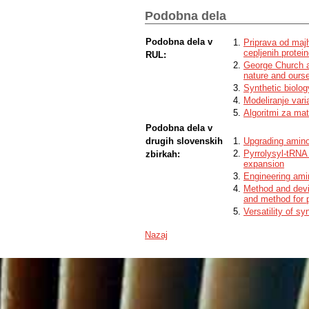
Podobna dela
Podobna dela v
Priprava od maj
cepljenih protei
RUL:
George Church a
nature and ours
Synthetic biolo
Modeliranje vari
Algoritmi za mat
Podobna dela v
drugih slovenskih
Upgrading amino
Pyrrolysyl-tRNA
zbirkah:
expansion
Engineering ami
Method and devic
and method for 
Versatility of s
Nazaj