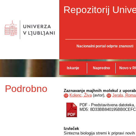
Repozitorij Unive
Nacionalni portal odprte znanosti
Iskanje
Napredno
Novo v R
Podrobno
Zaznavanje majhnih molekul z uporabo
Kolenc, Živa
(
avtor
),
Jerala, Roma
ID
ID
PDF - Predstavitvena datoteka
MD5: 8D33BB840195BB0CEFC
Izvleček
Sintezna biologija stremi k pripravi nov