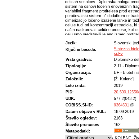
celicah sesalcev. Diplomska naloga pred
sistem na osnovi ločenih enoverižnih fra
variabilni fragment protitelesa proti estrad
poročevalski sistem. Z dodatkom estradi
dimerizacijo ločeno izražene lahke in te
deluje tudi pri koncentraciji estradiola, 
način nadzorovali celične procese, kot so t
delu smo predstavili le eno izmed protitel
ligandov lahko postal univerzalen.
Jezik:
Slovenski jez
Sintezna biolo
Ključne besede:
scFv
Vrsta gradiva:
Diplomsko de
Tipologija:
2.11 - Diplom
Organizacija:
BF - Biotehni
Založnik:
[Ž. Kolenc]
Leto izida:
2019
PID:
20.500.12556
UDK:
577.2(043.2)
COBISS.SI-ID:
9364601
Datum objave v RUL:
18.09.2019
Število ogledov:
2163
Število prenosov:
162
Metapodatki:
:
KOLENC, Živ