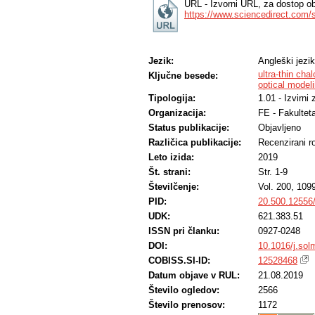
URL - Izvorni URL, za dostop ob
https://www.sciencedirect.com/
Jezik:
Angleški jezik
ultra-thin chal
Ključne besede:
optical model
Tipologija:
1.01 - Izvirni
Organizacija:
FE - Fakultet
Status publikacije:
Objavljeno
Različica publikacije:
Recenzirani r
Leto izida:
2019
Št. strani:
Str. 1-9
Številčenje:
Vol. 200, 109
PID:
20.500.12556
UDK:
621.383.51
ISSN pri članku:
0927-0248
DOI:
10.1016/j.sol
COBISS.SI-ID:
12528468
Datum objave v RUL:
21.08.2019
Število ogledov:
2566
Število prenosov:
1172