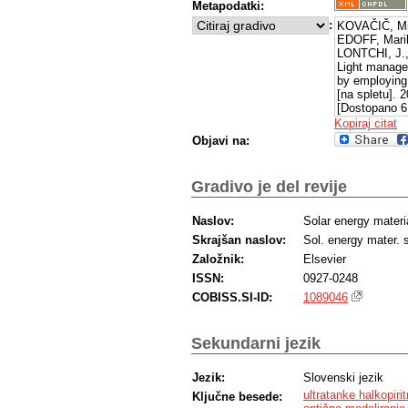
Metapodatki:
:
KOVAČIČ, Mi
EDOFF, Mari
LONTCHI, J.
Light managem
by employing 
[na spletu]. 
[Dostopano 6
Pridobljeno s
Kopiraj citat
Objavi na:
Gradivo je del revije
Naslov:
Solar energy materia
Skrajšan naslov:
Sol. energy mater. s
Založnik:
Elsevier
ISSN:
0927-0248
COBISS.SI-ID:
1089046
Sekundarni jezik
Jezik:
Slovenski jezik
ultratanke halkopiri
Ključne besede: