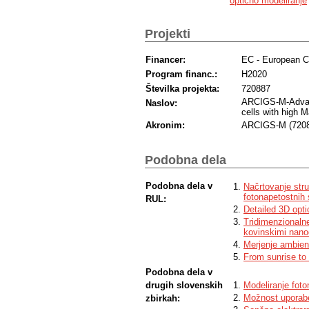
optično modeliranje
Projekti
Financer:
EC - European 
Program financ.:
H2020
Številka projekta:
720887
ARCIGS-M-Advance
Naslov:
cells with high M
Akronim:
ARCIGS-M (7208
Podobna dela
Podobna dela v
Načrtovanje stru
fotonapetostnih 
RUL:
Detailed 3D opti
Tridimenzionalne
kovinskimi nano
Merjenje ambient
From sunrise to
Podobna dela v
drugih slovenskih
Modeliranje fot
Možnost uporabe 
zbirkah: