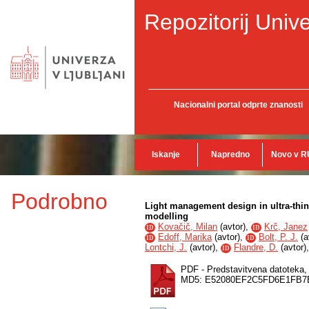
Repozitorij Unive
Nacionalni portal odprte znanosti
Iskanje
Napredno
Novo v R
Podrobno
Light management design in ultra-thin
modelling
Kovačič, Milan
(
avtor
),
Krč, Janez
ID
ID
Edoff, Marika
(
avtor
),
Bolt, P. J.
(
a
ID
ID
Lontchi, J.
(
avtor
),
Flandre, D.
(
avtor
)
ID
PDF - Predstavitvena datoteka
MD5: E52080EF2C5FD6E1FB7