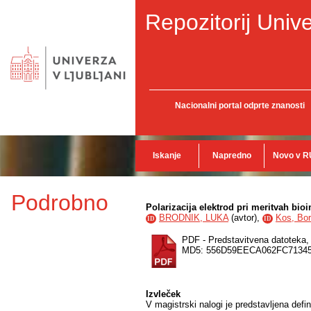
Repozitorij Unive
Nacionalni portal odprte znanosti
Iskanje
Napredno
Novo v R
Podrobno
Polarizacija elektrod pri meritvah bi
BRODNIK, LUKA
(
avtor
),
Kos, Bor
ID
ID
PDF - Predstavitvena datoteka
MD5: 556D59EECA062FC7134
Izvleček
V magistrski nalogi je predstavljena defi