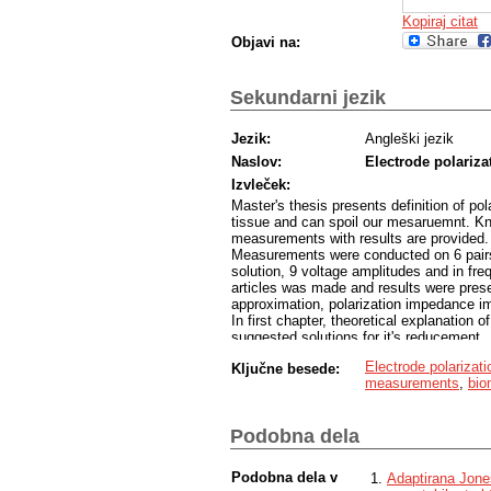
Kopiraj citat
Objavi na:
Sekundarni jezik
Jezik:
Angleški jezik
Naslov:
Electrode polariz
Izvleček:
Master's thesis presents definition of po
tissue and can spoil our mesaruemnt. Kn
measurements with results are provided
Measurements were conducted on 6 pairs o
solution, 9 voltage amplitudes and in fr
articles was made and results were pre
approximation, polarization impedance i
In first chapter, theoretical explanation 
suggested solutions for it's reducement.
In second chapter, bioimpedance measure
Electrode polarizati
Ključne besede:
processes is presented.
measurements
,
bio
Third chapter presents data of used me
program for measurements and choice o
In fourth chapter, results are shown. E
Podobna dela
particular parameter. Parameters are conc
electrode thickness, electrode length an
clear to determine where polarization im
Podobna dela v
Adaptirana Jone
capacitance C and calculated absolute i