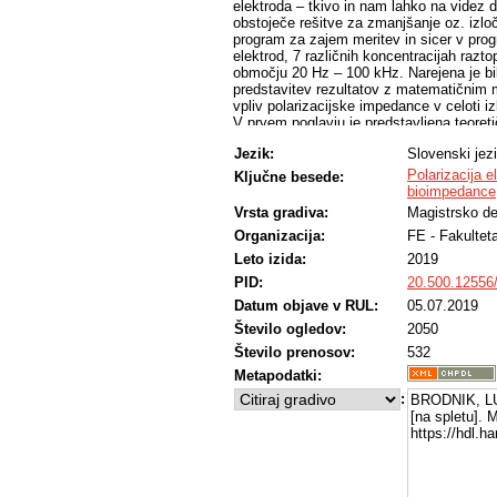
elektroda – tkivo in nam lahko na videz 
obstoječe rešitve za zmanjšanje oz. izloči
program za zajem meritev in sicer v pro
elektrod, 7 različnih koncentracijah razt
območju 20 Hz – 100 kHz. Narejena je bil
predstavitev rezultatov z matematičnim
vpliv polarizacijske impedance v celoti iz
V prvem poglavju je predstavljena teoret
predlaganimi rešitvami za njegovo odpra
Jezik:
Slovenski jez
Drugo poglavje opisuje uporabo meritev b
Tretje poglavje navede pomembne podatke
Polarizacija e
Ključne besede:
merilnega sistema, napisan program za z
bioimpedance
Četrto poglavje prikazuje rezultate, kjer
Vrsta gradiva:
Magistrsko de
od drugega parametra. Parametri so konce
Organizacija:
FE - Fakultet
elektrode, debelina elektrode, dolžina elek
nazorno pokažejo, pri katerih parametrih 
Leto izida:
2019
upornosti R, kapacitivnosti C ter izraču
PID:
20.500.12556
razumevanja pojem absolutne impedance
Peto poglavje rezultate meritev analizi
Datum objave v RUL:
05.07.2019
matematičnega modela za več različnih ko
Število ogledov:
2050
je poizkus matematične aproksimacije za 
Število prenosov:
532
Šesto poglavje povzema ugotovitve magis
primerjavo z visokoznanstvenim člankom 
Metapodatki:
možne izboljšave oz. nadgradnje magistr
:
BRODNIK, L
Zadnje poglavje podaja zaključke naloge.
[na spletu]. 
Ugotovitev naloge je, da je polarizacijsk
https://hdl.
uporabo pravilnega matematičnega model