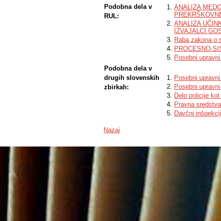
inspection by the IRSNZ. The focus is on
Podobna dela v
ANALIZA MEDO
that inspectors face in their work.
PREKRŠKOVN
RUL:
ANALIZA UČIN
IZVAJALCI GO
Raba zakona o 
PROCESNO-SIS
Posebni upravni 
Podobna dela v
drugih slovenskih
Posebni upravn
Posebni upravni
zbirkah:
Delo policije k
Pravna sredstva
Davčni inšpekcij
Nazaj