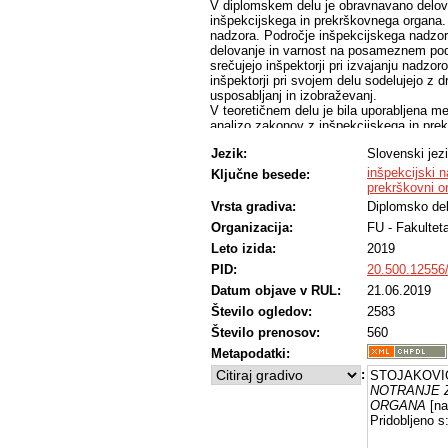
V diplomskem delu je obravnavano delova
inšpekcijskega in prekrškovnega organa.
nadzora. Področje inšpekcijskega nadzor
delovanje in varnost na posameznem pod
srečujejo inšpektorji pri izvajanju nadzor
inšpektorji pri svojem delu sodelujejo z d
usposabljanj in izobraževanj.
V teoretičnem delu je bila uporabljena met
analizo zakonov z inšpekcijskega in prekr
deskriptivna metoda. Raziskava je bila iz
Jezik:
Slovenski jez
osredotočena pa je bila na področje zas
V okviru raziskave je bilo ugotovljeno, d
inšpekcijski 
Ključne besede:
varovanja največkrat soočajo z delom na 
prekrškovni o
izdanih prekrškovnih odločb. Inšpektorji
Vrsta gradiva:
Diplomsko de
izobraževanj, pri svojem delu pa sodelujej
Organizacija:
FU - Fakultet
Prispevek diplomskega dela se kaže v t
inšpekcijskega nadzora s strani IRSNZ. V
Leto izida:
2019
izpostavljene ovire, s katerimi se pri svo
PID:
20.500.12556
Datum objave v RUL:
21.06.2019
Število ogledov:
2583
Število prenosov:
560
Metapodatki:
:
STOJAKOVIĆ
NOTRANJE 
ORGANA
[na
Pridobljeno s