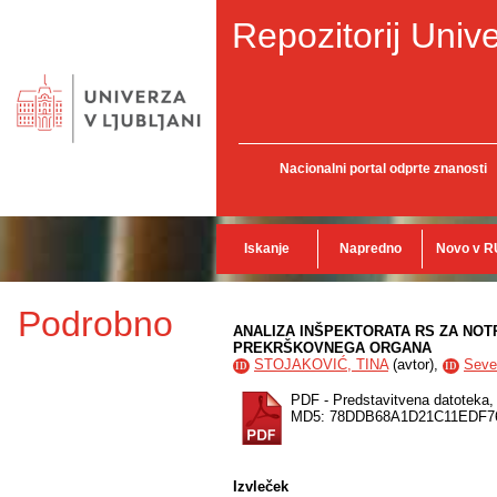
Repozitorij Unive
Nacionalni portal odprte znanosti
Iskanje
Napredno
Novo v R
Podrobno
ANALIZA INŠPEKTORATA RS ZA NOT
PREKRŠKOVNEGA ORGANA
STOJAKOVIĆ, TINA
(
avtor
),
Sever
ID
ID
PDF - Predstavitvena datoteka
MD5: 78DDB68A1D21C11EDF
Izvleček