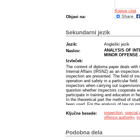
Kopiraj citat
Objavi na:
Sekundarni jezik
Jezik:
Angleški jezik
ANALYSIS OF IN
Naslov:
MINOR OFFENSE 
Izvleček:
The content of diploma paper deals with t
Internal Affairs (IRSNZ) as an inspection
inspection are presented. The field of in
operation and safety in a particular fie
inspectors when carrying out supervision,
question whether inspectors cooperate with
participate in training and education in fie
In the theoretical part the method of stu
been used. For the analysis of law on in
method have been used. The survey has b
inspection
,
special 
Ključne besede:
and method of interviewing, with focus on
offence authority
,
i
The survey concluded that inspectors mo
area of private security, which results i
course of their work the IRSNZ inspectors
Podobna dela
cooperate with the police force and other 
The contribution of diploma paper is to 