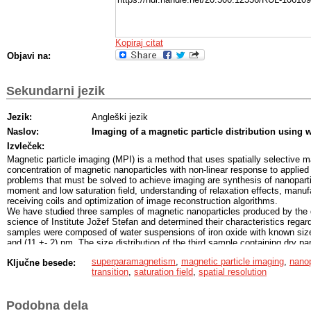
Kopiraj citat
Objavi na:
Sekundarni jezik
Jezik:
Angleški jezik
Naslov:
Imaging of a magnetic particle distribution using 
Izvleček:
Magnetic particle imaging (MPI) is a method that uses spatially selective m
concentration of magnetic nanoparticles with non-linear response to applied
problems that must be solved to achieve imaging are synthesis of nanopart
moment and low saturation field, understanding of relaxation effects, manuf
receiving coils and optimization of image reconstruction algorithms.
We have studied three samples of magnetic nanoparticles produced by the 
science of Institute Jožef Stefan and determined their characteristics rega
samples were composed of water suspensions of iron oxide with known size 
and (11 +- 2) nm. The size distribution of the third sample containing dry p
a scanning electron microscope to (54 +- 15) nm. The magnetic properties 
superparamagnetism
,
magnetic particle imaging
,
nanop
Ključne besede:
determined using a vibrational magnetometer and a magnetometer based o
transition
,
saturation field
,
spatial resolution
interference device.
The particles in both suspensions exhibited an ideal superparamagnetic res
magnetic field, while the dry particles showed a remanence of (414 +- 4) A/
Podobna dela
By looking at the temperature dependent magnetization of the dry particles