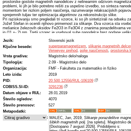
prostorske gostote magnetnih nanodelcev z nelinearnim odzivom magnetizaci
problemi, ki jih je bilo potrebno rešiti za uspešno izvedbo, so sinteza nan
momentom ter nizkim poljem nasičenja, razumevanje relaksacijskih pojavov,
sprejemnih tuljav ter optimizacija algoritmov za rekonstrukcijo slike.
Pri raziskovanju smo pregledali tri vzorce, ki so jih sintetizirali na odseku za
Jožef Stefan in ocenili njihovo primernost za slikanje. Dva vzorca sta vseb
mešanice železovih oksidov Fe2O3 in Fe3O4 z znanima porazdelitvama veli
in (11 +- 2) nm. Tretji vzorec je vseboval suhe nanodelce brez podane veliko
velikosti smo z uporabo elektronskega mikroskopa določili na (54 +- 15) n
Jezik:
Slovenski jezik
treh vzorcev smo določili z uporabo vibracijskega magnetometra in magnet
superprevodnega kvantnega interferometra. Delci v suspenzijah so se na z
superparamagnetizem
,
slikanje magnetnih delce
Ključne besede:
odzivali kot popolni superparamagneti, suhi delci pa so pri sobni temperatu
Verweyev prehod
,
polje nasičenosti
,
prostorska l
polje velikosti (414 +- 4) A/m. Iz meritev magnetizacije suhega vzorca v m
Vrsta gradiva:
Magistrsko delo/naloga
odsotnosti magnetnega polja lahko razberemo, da pride pri temperaturi 125
Tipologija:
2.09 - Magistrsko delo
magnetizacije, ki smo jo pripisali Verweyevemu prehodu.
Za potrebe slikanja smo sestavili napravo, ki je vsebovala par tuljav v Maxwe
Organizacija:
FMF - Fakulteta za matematiko in fiziko
smo ustvarili statično gradientno polje, par manjših tuljav, s katerimi smo us
Leto izida:
2019
vzbujevalno polje, sprejemno tuljavo ter kompenzacijski tuljavi, s pomočjo 
ločili od signala vzbujanja. Signal smo zajemali z ojačevalnikom s fazno vp
PID:
20.500.12556/RUL-106109
rezultatov smo dosegli tako, da smo motorizirali premikanje delcev, podatk
COBISS.SI-ID:
3291236
računalnikom. S postavitvijo smo lahko posneli osnovno sliko in tako pokazal
Datum objave v RUL:
28.01.2019
Dosegli smo ločljivost velikostnega reda 1 mm. Glavno omejitev pri slikanj
predstavljala velikost magnetnega gradienta, saj magnetizacija delcev v ob
Število ogledov:
4070
nasičene vrednosti.
Število prenosov:
527
Metapodatki:
:
MALEC, Jan, 2019,
Slikanje porazdelitve magn
šibkih magnetnih polj.
[na spletu]. Magistrsko de
[Dostopano 7 avgust 2026]. Pridobljeno s:
https://hdl.handle.net/20.500.12556/RUL-106109