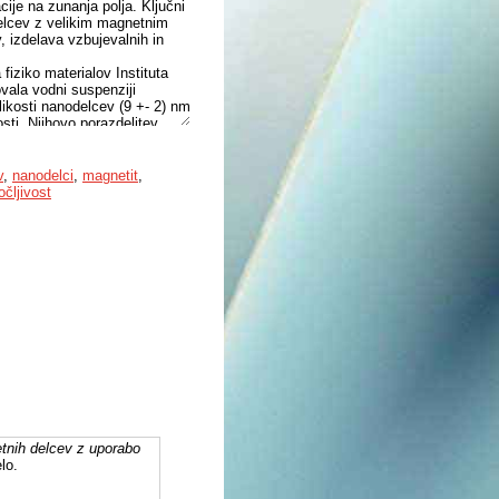
je na zunanja polja. Ključni
odelcev z velikim magnetnim
 izdelava vzbujevalnih in
 fiziko materialov Instituta
ovala vodni suspenziji
kosti nanodelcev (9 +- 2) nm
sti. Njihovo porazdelitev
m. Magnetne lastnosti vseh
ometra na osnovi
unanje magnetno polje
v
,
nanodelci
,
magnetit
,
ri kazali neničelno remanentno
očljivost
agnetnem polju in ob
 K do hitre spremembe
llovi konfiguraciji, s katerimi
tvarili izmenično,
katerih smo signal delcev
eto zanko. Večjo ponovljivost
e pa zajemali z osebnim
i, da princip slikanja deluje.
u je v našem primeru
močju slikanja ni dosegla
etnih delcev z uporabo
lo.