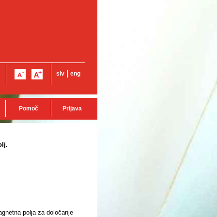
|
slv
eng
Pomoč
Prijava
lj.
agnetna polja za določanje