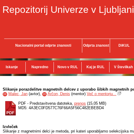
Repozitorij Univerze v Ljubljani
Nacionalni portal odprte znanosti
Odprta znanost
DiKUL
Iskanje
Napredno
Novo v RUL
Kaj je RUL
V številkah
Slikanje porazdelitve magnetnih delcev z uporabo šibkih magnetnih po
Malec, Jan
(
avtor
),
Arčon, Denis
(
mentor
)
Več o mentorju...
ID
ID
PDF - Predstavitvena datoteka,
prenos
(15,05 MB)
MD5: 4A3EC0FD577C76F66A5F56C482EBEBD4
Izvleček
Slikanje z magnetnimi delci je metoda, pri kateri uporabljamo selekcijska m