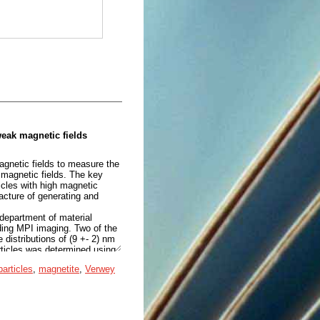
weak magnetic fields
agnetic fields to measure the
 magnetic fields. The key
icles with high magnetic
acture of generating and
department of material
rding MPI imaging. Two of the
distributions of (9 +- 2) nm
articles was determined using
of the samples were
articles
,
magnetite
,
Verwey
n superconducting quantum
ponse to the outside
m.
 measured in presence of an