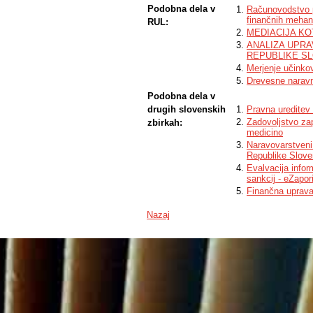
observed to be in critical condition and 
Podobna dela v
Računovodstvo pr
recommended arboricultural course of act
finančnih meha
proper arboricultural procedures, the hea
RUL:
in turn also greatly reduce the threat th
MEDIACIJA K
ANALIZA UPRA
REPUBLIKE S
Merjenje učinko
Drevesne naravne
Podobna dela v
drugih slovenskih
Pravna ureditev
Zadovoljstvo za
zbirkah:
medicino
Naravovarstveni
Republike Slove
Evalvacija info
sankcij - eZapor
Finančna uprava
Nazaj