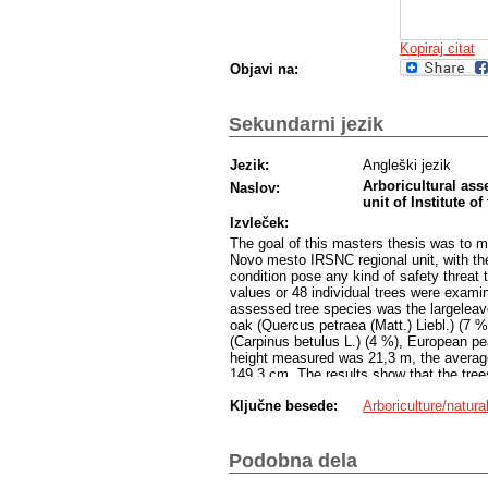
Kopiraj citat
Objavi na:
Sekundarni jezik
Jezik:
Angleški jezik
Arboricultural ass
Naslov:
unit of Institute o
Izvleček:
The goal of this masters thesis was to m
Novo mesto IRSNC regional unit, with the p
condition pose any kind of safety threat 
values or 48 individual trees were exam
assessed tree species was the largeleave
oak (Quercus petraea (Matt.) Liebl.) (7
(Carpinus betulus L.) (4 %), European p
height measured was 21,3 m, the averag
149,3 cm. The results show that the trees
site. 18 % of trees had its trunk covere
Ključne besede:
Arboriculture/natura
wounds on the trunk or their trunk was ve
features on the trunk. 29 % of the anal
dead branches in the tree crown and 17 
detected atleast one mechanical wound, i
Podobna dela
of their bad condition, the trees pose a s