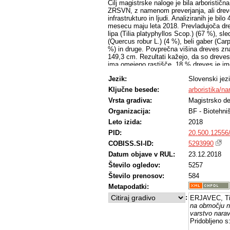
Cilj magistrske naloge je bila arboristi
ZRSVN, z namenom preverjanja, ali drev
infrastrukturo in ljudi. Analiziranih je b
mesecu maju leta 2018. Prevladujoča drev
lipa (Tilia platyphyllos Scop.) (67 %), sle
(Quercus robur L.) (4 %), beli gaber (Ca
%) in druge. Povprečna višina dreves zn
149,3 cm. Rezultati kažejo, da so drev
ima omejeno rastišče, 18 % dreves je i
bule oz. mehanske poškodbe ali pa je bil
Jezik:
Slovenski jez
dreves je imelo v krošnjah mehanske poš
imelo asimetrično krošnjo. Na vseh drev
Ključne besede:
arboristika/n
poškodba. Ugotovljeno je bilo, da dreve
Vrsta gradiva:
Magistrsko de
okoliške objekte kot tudi ljudi. Izpostavl
potrebna takojšnega ukrepanja. Posamezn
Organizacija:
BF - Biotehni
skladno z evropskimi navodili za obžagov
Leto izida:
2018
dreves dalo bistveno izboljšati, hkrati pa
PID:
20.500.12556
infrastrukuro in ljudi.
COBISS.SI-ID:
5293990
Datum objave v RUL:
23.12.2018
Število ogledov:
5257
Število prenosov:
584
Metapodatki:
:
ERJAVEC, Ti
na območju n
varstvo nara
Pridobljeno s