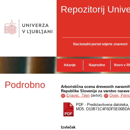
Repozitorij Unive
Nacionalni portal odprte znanosti
Iskanje
Napredno
Novo v R
Podrobno
Arboristična ocena drevesnih narav
Republike Slovenije za varstvo narave
Erjavec, Tilen
(
avtor
),
Oven, Prim
ID
ID
PDF - Predstavitvena datoteka
MD5: D10B71C4F6DF5E06BD
Izvleček