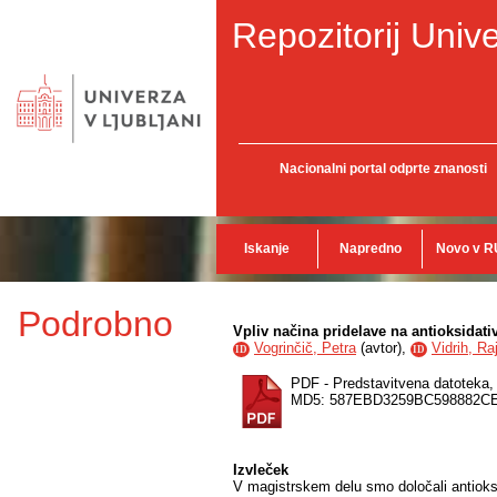
Repozitorij Unive
Nacionalni portal odprte znanosti
Iskanje
Napredno
Novo v R
Podrobno
Vpliv načina pridelave na antioksidati
Vogrinčič, Petra
(
avtor
),
Vidrih, Ra
ID
ID
PDF - Predstavitvena datoteka
MD5: 587EBD3259BC598882C
Izvleček
V magistrskem delu smo določali antioksid