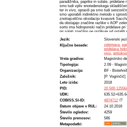
paradižnika, paprike in solate, pridelane n
smo tudi vpliv enotedenskega skladiščenja
ter in vivo, opravili pa smo tudi senzorič
smo uporabili indirektno metodo s sprost
znotrajcelično oksidacijo kvasovk Saccha
da obstajajo značilne razlike v AOP zelen
sorto ima hidroponski način pridelave pri
pri solati značilno ne razlikuje od ostali
je pri večini sort paprike, paradižnika in
Jezik:
Slovenski jez
skladiščenju značilno povečala paradižnik
po skladiščenju pri paradižniku sorte Ama
zelenjava
,
par
Ključne besede:
papriki sorte Verdana je imela največji A
pridelava hid
od ekološke pridelave. Korelacije med AOP
vivo
,
antioksi
senzorični analizi se je izkazalo, da nači
Vrsta gradiva:
Magistrsko de
med načini pridelave znotraj sorte le maj
Tipologija:
2.09 - Magist
sortami.
Organizacija:
BF - Biotehni
Založnik:
[P. Vogrinčič]
Leto izida:
2018
PID:
20.500.12556
UDK:
635.52+635.6
COBISS.SI-ID:
4974712
Datum objave v RUL:
24.10.2018
Število ogledov:
4259
Število prenosov:
586
Metapodatki: