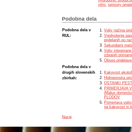
hydroponic producti
and reduced in salads. Organic productio
vitro
,
sensory prope
Amaneta tomato and Comice salad. In the
hydroponic production, but it did not diff
AOP in vitro and AOP in vivo are weak an
Podobna dela
the method of cultivation does not have a
slight differences between the cultivatio
found between different varieties.
Podobna dela v
Vpliv načina pri
RUL:
Vrednotenje para
pridelanih po ra
Sekundarni metab
Vpliv integriran
izbranih primarn
Obseg pridelave 
Podobna dela v
drugih slovenskih
Kakovost ekološ
Hidroponska pri
zbirkah:
OSTANKI PEST
PRIMERJAVA V
(Malus domes
PLODOV
Primerjava vpliv
na kakovost in k
Nazaj