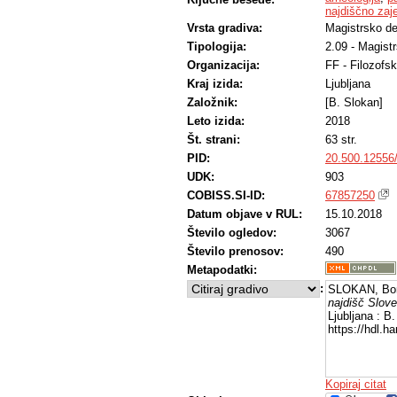
najdiščno zaje
Vrsta gradiva:
Magistrsko de
Tipologija:
2.09 - Magist
Organizacija:
FF - Filozofsk
Kraj izida:
Ljubljana
Založnik:
[B. Slokan]
Leto izida:
2018
Št. strani:
63 str.
PID:
20.500.12556
UDK:
903
COBISS.SI-ID:
67857250
Datum objave v RUL:
15.10.2018
Število ogledov:
3067
Število prenosov:
490
Metapodatki:
:
SLOKAN, Bor
najdišč Slove
Ljubljana : B
https://hdl.
Kopiraj citat