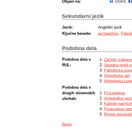
Objavi na:
Sekundarni jezik
Jezik:
Angleški jezik
Ključne besede:
archaeology
,
Paleol
Podobna dela
Podobna dela v
Začetki izdelav
RUL:
Uporaba orodij p
Paleolitska pose
Arheologija jam
Arheologija Loga
Podobna dela v
drugih slovenskih
Proceedings
Arheološke razi
zbirkah:
Kaštelir nad Kor
Povezanost per
Rimski pristaniš
Nazaj