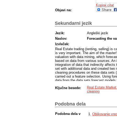
Kopiraj citat
Objavi na:
Sekundarni jezik
Jezik:
Angleški jezik
Naslov:
Forecasting the va
Izvleček:
Real Estate trading (renting, selling) is 
is very important. The aim of the master
valuation with data mining, which forecas
based on data from various sources. An i
integration of data that indirectly affe
set with additional data and created two
cleaning procedures on these data sets (
carried out a feature selection. Using f
data from the data sets forecast models 
When forecasting contract prices for ap
Real Estate Market
Ključne besede:
absolute error (MAE) of € 10,986.15, whic
cleaning
14,496.75. Both methods exceed the MAE 
contractual rents for apartments, random
linear regression (MAE is € 81.20), which
Podobna dela
The forecast model includes the state of
evaluation, based on complex evaluatio
Podobna dela v
Oblikovanje vre