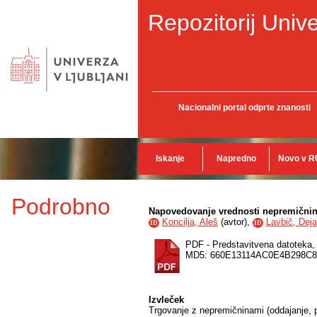
Repozitorij Unive
Nacionalni portal odprte znanosti
Iskanje
Napredno
Novo v R
Podrobno
Napovedovanje vrednosti nepremičnin
Koncilja, Aleš
(
avtor
),
Lavbič, Dej
ID
ID
PDF - Predstavitvena datoteka
MD5: 660E13114AC0E4B298C
Izvleček
Trgovanje z nepremičninami (oddajanje, 