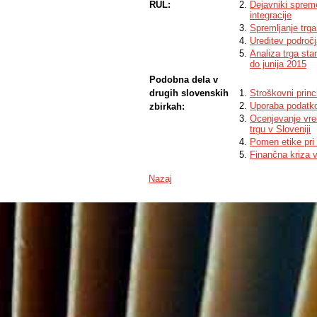
RUL:
Dejavniki sprem
integracije
Spremljanje trg
Ureditev področj
Analiza trga st
do junija 2015
Podobna dela v
drugih slovenskih
Stroškovni prin
Uporaba podatko
zbirkah:
Ocenjevanje vre
trgu v Sloveniji
Pomen etike pri
Finančna kriza v
Nazaj