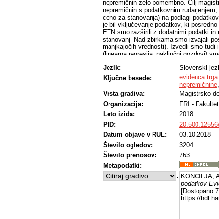
nepremičnin zelo pomembno. Cilj magistrs
nepremičnin s podatkovnim rudarjenjem,
ceno za stanovanja) na podlagi podatkov 
je bil vključevanje podatkov, ki posredn
ETN smo razširili z dodatnimi podatki in 
stanovanj. Nad zbirkama smo izvajali po
manjkajočih vrednosti). Izvedli smo tud
(linearna regresija, naključni gozdovi) s
napovedovanje vrednosti nepremičnin ter j
Jezik:
Slovenski jez
Pri napovedovanju pogodbenih cen za sta
absolutno napako (MAE) 10.986,15 €, kar 
evidenca trga
Ključne besede:
metodi presežeta MAE 25.424,58 € ničel
nepremičnine
stanovanja smo z naključnimi gozdovi dobi
Vrsta gradiva:
Magistrsko de
(MAE je 81,20 €), kar je boljše od ničel
Organizacija:
FRI - Fakultet
Napovedni model vključuje stanje trga in
na kompleksnih modelih vrednotenja.
Leto izida:
2018
PID:
20.500.12556
Datum objave v RUL:
03.10.2018
Število ogledov:
3204
Število prenosov:
763
Metapodatki:
:
KONCILJA, A
podatkov Evi
[Dostopano 7 
https://hdl.