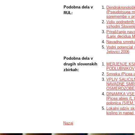
Podobna dela v
Dendrokronološk
(Pseudotsuga me
RUL:
spremembe v pri
Vpliv podnebnih
vzhodni Slovenij
Priraščanje nav
(Larix decidua M
Navadna smreka 
Vodni potencial 
Jelovici 2006
Podobna dela v
drugih slovenskih
MERJENJE KS
PODLUBNIKOV
zbirkah:
Smreka (Picea ab
VPLIV SALICI
NAVADNE SMREKE
OSMEROZOBEGA
DINAMIKA VS
[Picea abies (
polonica (SIEM
Lokalni odziv sk
kislino in napad
Nazaj