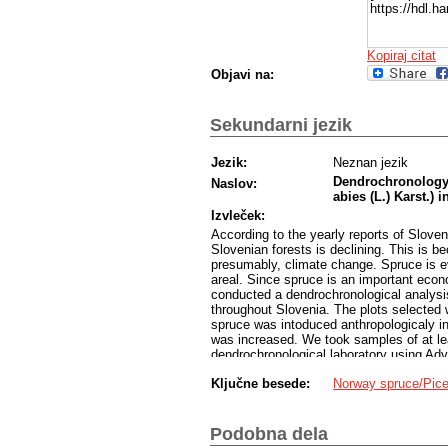
https://hdl.
Kopiraj citat
Objavi na:
Sekundarni jezik
Jezik:
Neznan jezik
Dendrochronologyc
Naslov:
abies (L.) Karst.) 
Izvleček:
According to the yearly reports of Slove
Slovenian forests is declining. This is b
presumably, climate change. Spruce is eve
areal. Since spruce is an important econo
conducted a dendrochronological analysis 
throughout Slovenia. The plots selected
spruce was intoduced anthropologicaly in
was increased. We took samples of at le
dendrochronological laboratory using A
different software. We compared the grow
Ključne besede:
Norway spruce/Pice
ones and found no statistical difference
found some evidence for climate change, 
pointer years suggests that extreme eve
Podobna dela