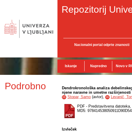
Repozitorij Unive
Nacionalni portal odprte znanosti
Iskanje
Napredno
Novo v R
Podrobno
Dendrokronološka analiza debelinskega
njene naravne in umetne razširjenosti 
Stopar, Samo
(
avtor
),
Levanič, To
ID
ID
PDF - Predstavitvena datoteka
MD5: 978414538050911D90D5
Izvleček