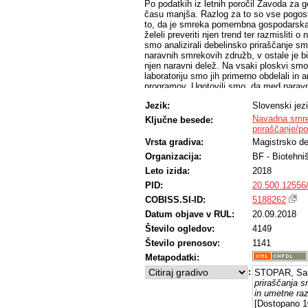
Po podatkih iz letnih poročil Zavoda za
času manjša. Razlog za to so vse pogos
to, da je smreka pomembna gospodarska v
želeli preveriti njen trend ter razmisliti
smo analizirali debelinsko priraščanje sm
naravnih smrekovih združb, v ostale je b
njen naravni delež. Na vsaki ploskvi sm
laboratoriju smo jih primerno obdelali in 
programov. Ugotovili smo, da med naravnim
nekaterih primerih pa smo opazili vplive
Jezik:
Slovenski jez
temperature in padavin na rast, kar nakaz
da so le-ta bolj izrazita v zadnjih 30 le
Navadna smrek
Ključne besede:
priraščanje/
Vrsta gradiva:
Magistrsko de
Organizacija:
BF - Biotehni
Leto izida:
2018
PID:
20.500.12556
COBISS.SI-ID:
5188262
Datum objave v RUL:
20.09.2018
Število ogledov:
4149
Število prenosov:
1141
Metapodatki:
:
STOPAR, Sa
priraščanja s
in umetne razš
[Dostopano 10