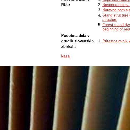
RUL:
Navadna bukev -
Naravno pomlaje
Stand structure 
structure
Forest stand dyn
beginning of reg
Podobna dela v
drugih slovenskih
Prirastoslovnik 
zbirkah:
Nazaj