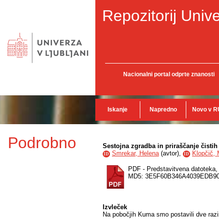
Repozitorij Unive
Nacionalni portal odprte znanosti
Iskanje
Napredno
Novo v R
Podrobno
Sestojna zgradba in priraščanje čist
Smrekar, Helena
(
avtor
),
Klopčič, 
ID
ID
PDF - Predstavitvena datoteka
MD5: 3E5F60B346A4039EDB9
Izvleček
Na pobočjih Kuma smo postavili dve razis