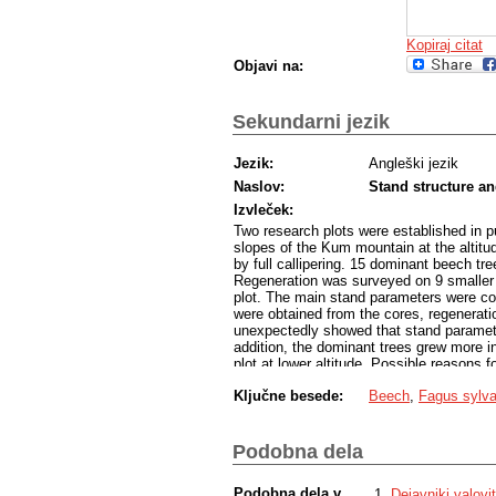
Kopiraj citat
Objavi na:
Sekundarni jezik
Jezik:
Angleški jezik
Naslov:
Stand structure a
Izvleček:
Two research plots were established in 
slopes of the Kum mountain at the altit
by full callipering. 15 dominant beech tr
Regeneration was surveyed on 9 smaller p
plot. The main stand parameters were co
were obtained from the cores, regenerat
unexpectedly showed that stand parameter
addition, the dominant trees grew more i
plot at lower altitude. Possible reasons f
management between both plots, as well 
Ključne besede:
Beech
,
Fagus sylva
factors.
Podobna dela
Podobna dela v
Dejavniki valovit