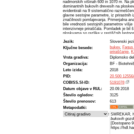
nadmorskih višinah 600 in 1070 m. Na pl
dominantnih bukovih drevesih na ploskev 
evidentirali na 9 sistematično razmešče
glavne sestojne parametre, iz prirastnih 
značilnosti pomlajevanja. Primerjalna ana
bile vrednosti sestojnih parametrov višje
intenzivneje priraščala. Pomladek je bil š
ploskvama so razlike v rastiščnih lastnost
zunanji okoljski dejavniki.
Jezik:
Slovenski jez
bukev
,
Fagus 
Ključne besede:
priraščanje
,
K
Vrsta gradiva:
Diplomsko de
Organizacija:
BF - Biotehni
Leto izida:
2018
PID:
20.500.12556
COBISS.SI-ID:
5191078
Datum objave v RUL:
20.09.2018
Število ogledov:
3125
Število prenosov:
613
Metapodatki:
:
SMREKAR, H
bukovih gozd
[Dostopano 9 
https://hdl.