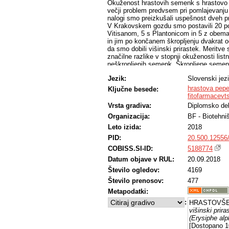
Okuženost hrastovih semenk s hrastovo p
večji problem predvsem pri pomlajevanju 
nalogi smo preizkušali uspešnost dveh pr
V Krakovskem gozdu smo postavili 20 posk
Vitisanom, 5 s Plantonicom in 5 z obem
in jim po končanem škropljenju dvakrat o
da smo dobili višinski prirastek. Meritve 
značilne razlike v stopnji okuženosti list
neškropljenih semenk. Škropljene semenke
uspešna kombinacija se je pokazala upor
Jezik:
Slovenski jez
hrastova pep
Ključne besede:
fitofarmacevt
Vrsta gradiva:
Diplomsko de
Organizacija:
BF - Biotehni
Leto izida:
2018
PID:
20.500.12556
COBISS.SI-ID:
5188774
Datum objave v RUL:
20.09.2018
Število ogledov:
4169
Število prenosov:
477
Metapodatki:
:
HRASTOVŠEK
višinski prir
(Erysiphe alp
[Dostopano 10