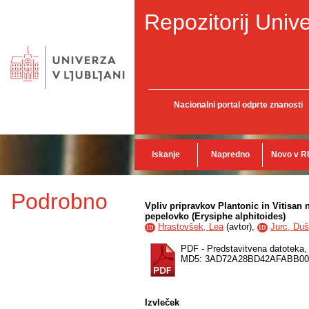
Repozitorij Unive
Nacionalni portal odprte znanosti
Iskanje
Napredno
Novo v R
Podrobno
Vpliv pripravkov Plantonic in Vitisan 
pepelovko (Erysiphe alphitoides)
Hrastovšek, Lea
(
avtor
),
Jurc, Du
ID
ID
PDF - Predstavitvena datoteka
MD5: 3AD72A28BD42AFABB00
Izvleček