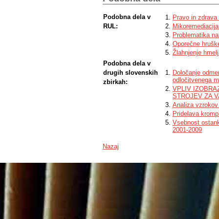
Podobna dela v
Pravo in zdrava
RUL:
Mikoremediacija 
Problematika na
Oporečne hruške
Žlahnjenje hmelj
Podobna dela v
drugih slovenskih
Določanje odmer
odločitvenega m
zbirkah:
VPLIV IZOBR
STROJEV ZA 
Analiza vzrokov
Pridelava krompi
Vsebnost ostanko
2001-2009
Nazaj