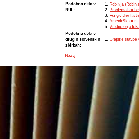
Podobna dela v
Robinija (Robini
RUL:
Problematika bre
Fungicidne lastn
Arheološka turist
Vrednotenje loka
Podobna dela v
drugih slovenskih
Grajske stavbe v
zbirkah:
Nazaj