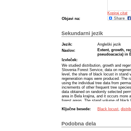
Kopiraj citat
Objavi na:
Sekundarni jezik
Jezik:
Angleški jezik
Extent, growth, r
Naslov:
pseudoacacia) in B
Izvleček:
We studied distribution, growth and regen
Slovenia Forest Service, data on regener
level, the share of black locust in stand
regeneration maps were produced. The ra
using the individual tree data from perm
increments of other frequent tree specie
data obtained on randomly selected perm
area in Bela krajina, and it occurs more
forest areas. The stand volume of black 
and volume increment of black locust is
Ključne besede:
Black locust
,
distri
occurring with black locust in the stands.
expected, therefore it should be duly ta
Podobna dela