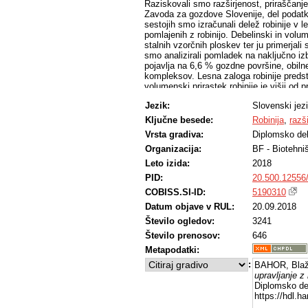
Raziskovali smo razširjenost, priraščanje 
Zavoda za gozdove Slovenije, del podatk
sestojih smo izračunali delež robinije v les
pomlajenih z robinijo. Debelinski in volu
stalnih vzorčnih ploskev ter ju primerjali 
smo analizirali pomladek na naključno izb
pojavlja na 6,6 % gozdne površine, obilne
kompleksov. Lesna zaloga robinije predst
volumenski prirastek robinije je višji od 
pojavlja v sestojih. V prihodnosti je priča
Jezik:
Slovenski jez
upoštevati pri gospodarjenju z gozdovi.
Ključne besede:
Robinija
,
razš
Vrsta gradiva:
Diplomsko de
Organizacija:
BF - Biotehni
Leto izida:
2018
PID:
20.500.12556
COBISS.SI-ID:
5190310
Datum objave v RUL:
20.09.2018
Število ogledov:
3241
Število prenosov:
646
Metapodatki:
:
BAHOR, Blaž
upravljanje z 
Diplomsko del
https://hdl.