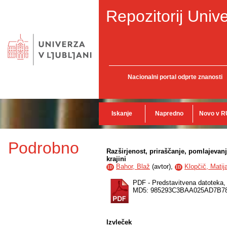
Repozitorij Unive
Nacionalni portal odprte znanosti
Iskanje
Napredno
Novo v R
Podrobno
Razširjenost, priraščanje, pomlajevanj
krajini
Bahor, Blaž
(
avtor
),
Klopčič, Matij
ID
ID
PDF - Predstavitvena datoteka
MD5: 985293C3BAA025AD7B7
Izvleček