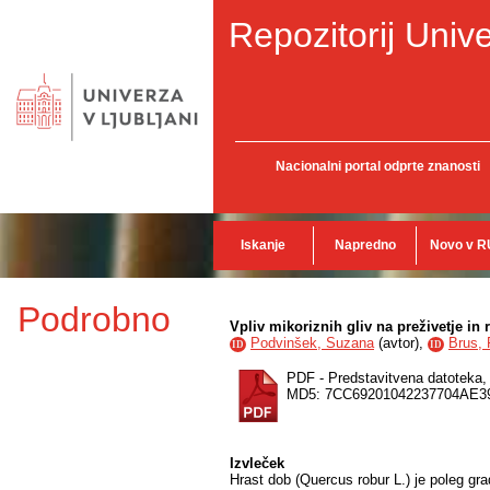
Repozitorij Unive
Nacionalni portal odprte znanosti
Iskanje
Napredno
Novo v R
Podrobno
Vpliv mikoriznih gliv na preživetje in
Podvinšek, Suzana
(
avtor
),
Brus, 
ID
ID
PDF - Predstavitvena datoteka
MD5: 7CC69201042237704AE3
Izvleček
Hrast dob (Quercus robur L.) je poleg grad