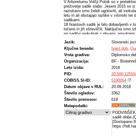
V Arboretumu Volčji Potok so v preteklos
preživetje sadik slabo. Jeseni 2015 so iz 
raziskavo smo želeli ugotoviti, ali inokul
letu in ali obstajajo razlike v višinski te
sadikami.
18 hrastovih sadik je bilo dobavljenih v 
ločeno in jih oštevilčili. Naključno smo iz
po saditvi inokulirali z glivami, prisotnim
smo merili prsni obseg in višino dreves i
Jezik:
Slovenski jez
dreves in njihov enoletni višinski prira
pomeni, da vpliva inokulacije z ectovitom
Ključne besede:
hrast dob
,
Que
letu niso kazale značilno različnega debel
Vrsta gradiva:
Diplomsko de
prvem letu značilno manjši od prirastka n
Organizacija:
BF - Biotehni
Leto izida:
2018
PID:
20.500.12556
COBISS.SI-ID:
5190054
Datum objave v RUL:
20.09.2018
Število ogledov:
3362
Število prenosov:
619
Metapodatki:
:
PODVINŠEK,
sadik doba (Q
[Dostopano 8 
https://hdl.