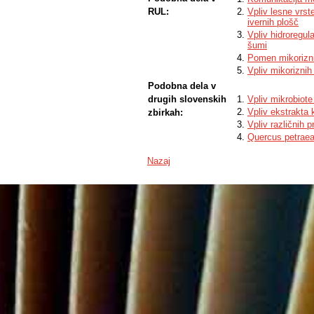
RUL:
Vpliv lesne vrst
ivernih plošč
Vpliv hidroregul
šumi
Pomen mikoriznih 
Vpliv mikoriznih
Podobna dela v
drugih slovenskih
Vpliv mikrobiote
Vpliv ekstrakta 
zbirkah:
Vpliv različnih p
Quercus petraea
Nazaj