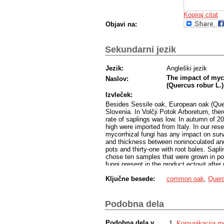
Kopiraj citat
Objavi na:
Sekundarni jezik
Jezik:
Angleški jezik
The impact of myco
Naslov:
(Quercus robur L.)
Izvleček:
Besides Sessile oak, European oak (Que
Slovenia. In Volčji Potok Arboretum, the
rate of saplings was low. In autumn of 2
high were imported from Italy. In our rese
mycorrhizal fungi has any impact on survi
and thickness between noninoculated and
pots and thirty-one with root bales. Sap
chose ten samples that were grown in po
fungi present in the product ectovit aft
when we measured the circumference and 
Ključne besede:
common oak
,
Querc
measured their circumference and their he
growing season, which means there was 
significant larger thickness, but they sh
period.
Podobna dela
Podobna dela v
Komunikacija me