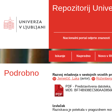
Repozitorij Unive
Nacionalni portal odprte znanosti
Iskanje
Napredno
Novo v R
Podrobno
Razvoj mladovja v sestojnih vrzelih 
Jernejčič, Luka
(
avtor
),
Roženberg
ID
ID
PDF - Predstavitvena datoteka
MD5: BF74B938EC580AAD856
Izvleček
Raziskava je potekala v pragozdnem reze