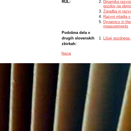
RUL:
Dinamika razvoja
gozdov na obmo
Zgradba in razv
Razvoj mladja v
Dynamics in the
measurements
Podobna dela v
drugih slovenskih
Lišaji gozdnega 
zbirkah:
Nazaj