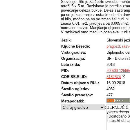
Slovenije. Šlo je za četrto izvedbo merit
mreži 5 x 5 m. Raziskava je potrdila zm
povečanje deleža bukve. Delež zastiranj
pa se je zastiranje z ostanki odmrlih drev
ni bilo, močno pa so se zmanjšali tudi nj
znaša 0,01 m-2, javorjeva pa 0,005 m-2.
normalen razvoj. Manjšanja objedenosti z
V raziskavi smo merili in ocenjevali tu
zadnji meritvi je delež enojne razrasti g
Jezik:
Slovenski jez
sta deleža rogovilaste in metlaste razra
nekoliko upadel, delež plagiotropne razr
Ključne besede:
pragozd
,
razv
naprej narašča.
Vrsta gradiva:
Diplomsko de
Organizacija:
BF - Biotehni
Leto izida:
2018
PID:
20.500.12556
COBISS.SI-ID:
5182374
Datum objave v RUL:
16.09.2018
Število ogledov:
4032
Število prenosov:
477
Metapodatki:
:
JERNEJČIČ, 
pragozdnega 
[Dostopano 8 
https://hdl.