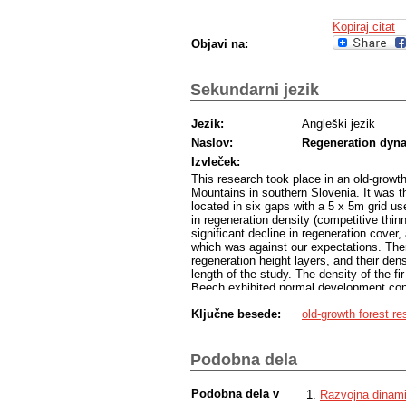
Kopiraj citat
Objavi na:
Sekundarni jezik
Jezik:
Angleški jezik
Naslov:
Regeneration dyna
Izvleček:
This research took place in an old-growth
Mountains in southern Slovenia. It was t
located in six gaps with a 5 x 5m grid us
in regeneration density (competitive thin
significant decline in regeneration cover
which was against our expectations. Ther
regeneration height layers, and their dens
length of the study. The density of the 
Beech exhibited normal development cons
though regeneration has recruited to tall
Ključne besede:
old-growth forest re
decreased. We also measured and evalua
plot, including tree architecture. The res
(optimal architecture), contrary to our ex
with plagiotropic growth and two terminal 
Podobna dela
the dominant stems rose continuously ov
Podobna dela v
Razvojna dinami