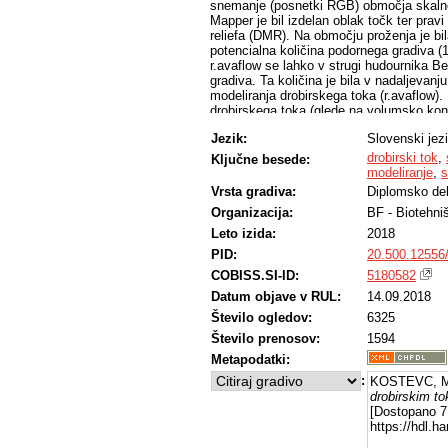
snemanje (posnetki RGB) območja skalne
Mapper je bil izdelan oblak točk ter pra
reliefa (DMR). Na območju proženja je b
potencialna količina podornega gradiva (
r.avaflow se lahko v strugi hudournika 
gradiva. Ta količina je bila v nadaljevan
modeliranja drobirskega toka (r.avaflow). 
drobirskega toka (glede na volumsko konc
gradiva). Rezultati kažejo, da obstaja m
Jezik:
Slovenski jez
nastanka drobirskega toka, ki lahko ogro
drobirski tok
,
Ključne besede:
modeliranje
,
s
Vrsta gradiva:
Diplomsko de
Organizacija:
BF - Biotehni
Leto izida:
2018
PID:
20.500.12556
COBISS.SI-ID:
5180582
Datum objave v RUL:
14.09.2018
Število ogledov:
6325
Število prenosov:
1594
Metapodatki:
:
KOSTEVC, M
drobirskim t
[Dostopano 7 
https://hdl.