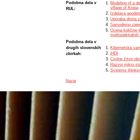
Podobna dela v
Modeling of a de
village of Kropa
RUL:
Izdelava geodets
Uporaba drona z
Samodejno zajem
Ocena količine l
multispektralni
Podobna dela v
drugih slovenskih
Kibernetska var
iHDI
zbirkah:
Civilne žrtve obo
Razvoj mikro sta
Systems thinki
Nazaj