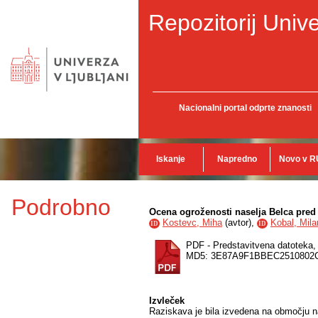
Repozitorij Unive
Nacionalni portal odprte znanosti
Iskanje
Napredno
Novo v R
Podrobno
Ocena ogroženosti naselja Belca pred
Kostevc, Miha
(
avtor
),
Kobal, Mila
ID
ID
PDF - Predstavitvena datoteka
MD5: 3E87A9F1BBEC2510802
Izvleček
Raziskava je bila izvedena na območju n