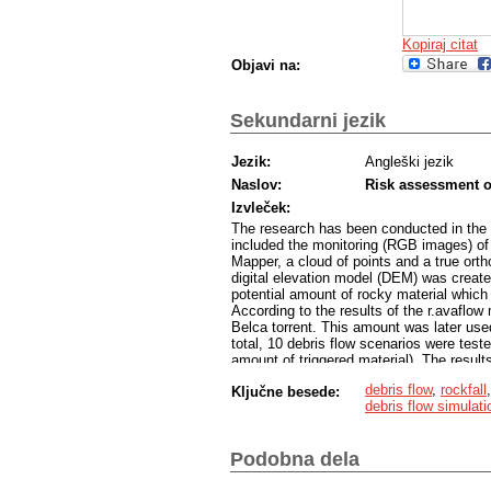
Kopiraj citat
Objavi na:
Sekundarni jezik
Jezik:
Angleški jezik
Naslov:
Risk assessment of
Izvleček:
The research has been conducted in the a
included the monitoring (RGB images) of 
Mapper, a cloud of points and a true or
digital elevation model (DEM) was creat
potential amount of rocky material which 
According to the results of the r.avaflo
Belca torrent. This amount was later used
total, 10 debris flow scenarios were test
amount of triggered material). The results 
detaching of rocky material and that there
debris flow
,
rockfall
Ključne besede:
Belca settlement.
debris flow simulati
Podobna dela