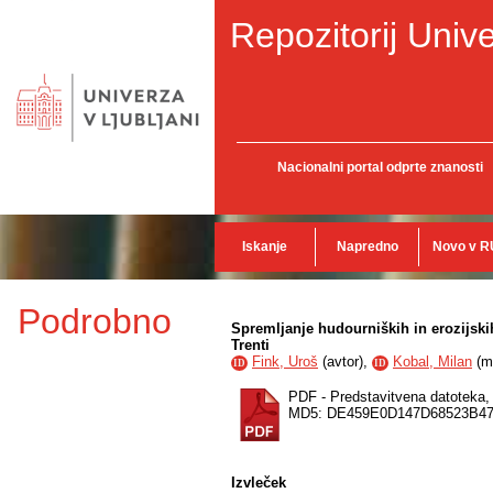
Repozitorij Unive
Nacionalni portal odprte znanosti
Iskanje
Napredno
Novo v R
Podrobno
Spremljanje hudourniških in erozijski
Trenti
Fink, Uroš
(
avtor
),
Kobal, Milan
(
m
ID
ID
PDF - Predstavitvena datoteka
MD5: DE459E0D147D68523B4
Izvleček