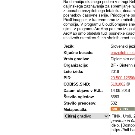
Na območju skalnega podora v strugi Bel
daljinskega zaznavanja za spremljanje hu
z uporabo brezpilotnega letalnika, doda
posnetkov časovne serije. Pridobljene po
Pix4Dmapper, v katerem smo iz zračnih po
območja. V programu CloudCompare smo go
njimi, v programu ArcMap pa smo iz gostih
ArcMap smo obdelali tudi posnetke časovn
relativnih premikov štirih skalnih gmot 
od štirih skalnih gmot smo primerjali s 
Jezik:
Slovenski jez
ugotovili statistično značilen vpliv (p < 
Pri ostalih treh ta učinek ni bil statistič
Ključne besede:
brezpilotni let
hudourniških in erozijskih procesov do
Vrsta gradiva:
Diplomsko de
prostoru in času. Smiselno bi bilo na pr
Organizacija:
BF - Biotehni
Leto izida:
2018
PID:
20.500.12556
COBISS.SI-ID:
5181862
Datum objave v RUL:
14.09.2018
Število ogledov:
3683
Število prenosov:
532
Metapodatki:
:
FINK, Uroš, 
prostoru in č
delo. [Dostop
https://hdl.