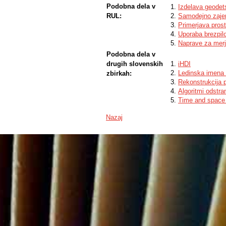
Podobna dela v
Izdelava geodets
RUL:
Samodejno zajem
Primerjava prost
Uporaba brezpilo
Naprave za merje
Podobna dela v
drugih slovenskih
iHDI
Ledinska imena 
zbirkah:
Rekonstrukcija p
Algoritmi odstra
Time and space 
Nazaj