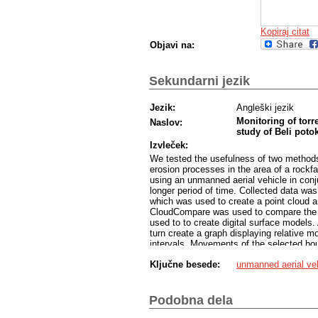
Kopiraj citat
Objavi na:
Sekundarni jezik
Jezik:
Angleški jezik
Monitoring of torr
Naslov:
study of Beli potok
Izvleček:
We tested the usefulness of two methods 
erosion processes in the area of a rockfa
using an unmanned aerial vehicle in conj
longer period of time. Collected data 
which was used to create a point cloud a
CloudCompare was used to compare the p
used to to create digital surface models
turn create a graph displaying relative mo
intervals. Movements of the selected bou
Trenta weather station. Our results show
Ključne besede:
unmanned aerial ve
(p < 0,05) influenced by rainfall and stor
> 0,05) influence on the other three bou
show changes on the surface of the rockf
applied for monitoring a wider range of e
Podobna dela