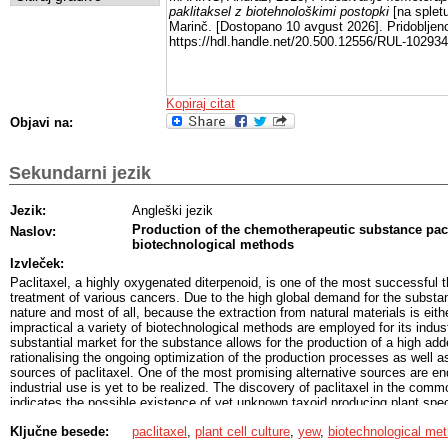
paklitaksel z biotehnološkimi postopki
[na spletu
Marinč. [Dostopano 10 avgust 2026]. Pridobljen
https://hdl.handle.net/20.500.12556/RUL-102934
Kopiraj citat
Objavi na:
Sekundarni jezik
Jezik:
Angleški jezik
Production of the chemotherapeutic substance pacl
Naslov:
biotechnological methods
Izvleček:
Paclitaxel, a highly oxygenated diterpenoid, is one of the most successful 
treatment of various cancers. Due to the high global demand for the substanc
nature and most of all, because the extraction from natural materials is eith
impractical a variety of biotechnological methods are employed for its indus
substantial market for the substance allows for the production of a high ad
rationalising the ongoing optimization of the production processes as well as
sources of paclitaxel. One of the most promising alternative sources are endo
industrial use is yet to be realized. The discovery of paclitaxel in the comm
indicates the possible existence of yet unknown taxoid producing plant speci
of which might make them more suitable for industrial use. A tentative option
Ključne besede:
paclitaxel
,
plant cell culture
,
yew
,
biotechnological me
products of the food industry for paclitaxel extraction also emerges. Our 
used microorganisms, their practicality and simplicity result in attempts to t