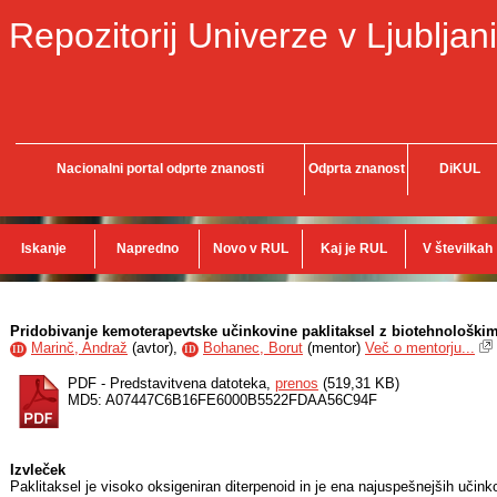
Repozitorij Univerze v Ljubljani
Nacionalni portal odprte znanosti
Odprta znanost
DiKUL
Iskanje
Napredno
Novo v RUL
Kaj je RUL
V številkah
Pridobivanje kemoterapevtske učinkovine paklitaksel z biotehnološkim
Marinč, Andraž
(
avtor
),
Bohanec, Borut
(
mentor
)
Več o mentorju...
ID
ID
PDF - Predstavitvena datoteka,
prenos
(519,31 KB)
MD5: A07447C6B16FE6000B5522FDAA56C94F
Izvleček
Paklitaksel je visoko oksigeniran diterpenoid in je ena najuspešnejših učink