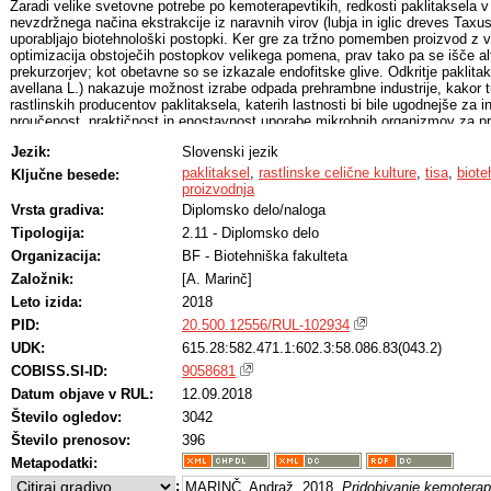
Zaradi velike svetovne potrebe po kemoterapevtikih, redkosti paklitaksela v 
nevzdržnega načina ekstrakcije iz naravnih virov (lubja in iglic dreves Taxu
uporabljajo biotehnološki postopki. Ker gre za tržno pomemben proizvod z v
optimizacija obstoječih postopkov velikega pomena, prav tako pa se išče alt
prekurzorjev; kot obetavne so se izkazale endofitske glive. Odkritje paklita
avellana L.) nakazuje možnost izrabe odpada prehrambne industrije, kakor t
rastlinskih producentov paklitaksela, katerih lastnosti bi bile ugodnejše za 
proučenost, praktičnost in enostavnost uporabe mikrobnih organizmov za p
molekul botruje poskusom prenosa biosintezne poti paklitaksela v E. coli in 
Jezik:
Slovenski jezik
sicer izkazalo za težavno. V tem delu smo napravili krajši pregled biotehno
paklitaksela, vključno z načini izboljšave donosa celičnih kultur, proizvodnjo
paklitaksel
,
rastlinske celične kulture
,
tisa
,
biote
Ključne besede:
industrijskih mikororganizmih in z endofitskimi glivami.
proizvodnja
Vrsta gradiva:
Diplomsko delo/naloga
Tipologija:
2.11 - Diplomsko delo
Organizacija:
BF - Biotehniška fakulteta
Založnik:
[A. Marinč]
Leto izida:
2018
PID:
20.500.12556/RUL-102934
UDK:
615.28:582.471.1:602.3:58.086.83(043.2)
COBISS.SI-ID:
9058681
Datum objave v RUL:
12.09.2018
Število ogledov:
3042
Število prenosov:
396
Metapodatki:
:
MARINČ, Andraž, 2018,
Pridobivanje kemoterap