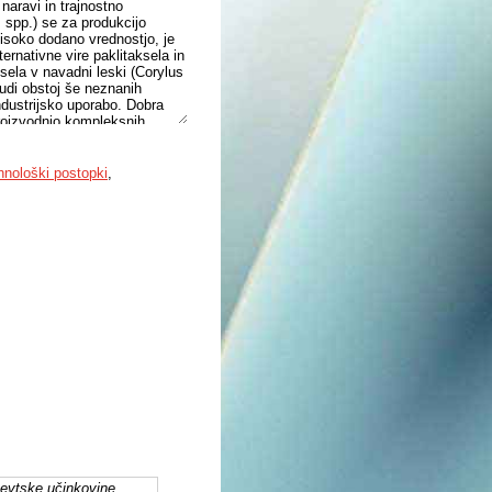
naravi in trajnostno
s spp.) se za produkcijo
isoko dodano vrednostjo, je
ernativne vire paklitaksela in
ksela v navadni leski (Corylus
udi obstoj še neznanih
industrijsko uporabo. Dobra
roizvodnjo kompleksnih
S. cerevisiae, kar pa se je
loških postopkov proizvodnje
 prekurzorjev v ustaljenih
hnološki postopki
,
evtske učinkovine