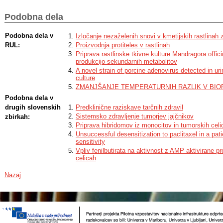
pathway for paclitaxel production away from the sometimes challenging plan
progress is slow and troublesome. In this work we give a condensed review
Podobna dela
production methods, the ways of improving said methods and the production 
common industrial microorganisms and the endophytic fungi.
Podobna dela v
Izločanje nezaželenih snovi v kmetijskih rastlinah 
RUL:
Proizvodnja protiteles v rastlinah
Priprava rastlinske tkivne kulture Mandragora offic
produkcijo sekundarnih metabolitov
A novel strain of porcine adenovirus detected in urin
culture
ZMANJŠANJE TEMPERATURNIH RAZLIK V BIO
Podobna dela v
drugih slovenskih
Predklinične raziskave tarčnih zdravil
Sistemsko zdravljenje tumorjev jajčnikov
zbirkah:
Priprava hibridomov iz monocitov in tumorskih celi
Unsuccessful desensitization to paclitaxel in a pati
sensitivity
Vpliv fenilbutirata na aktivnost z AMP aktivirane p
celicah
Nazaj