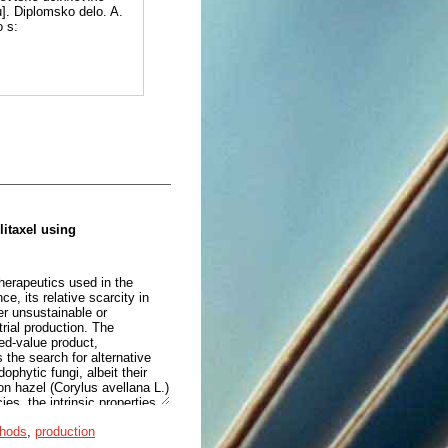
]. Diplomsko delo. A.
o s:
itaxel using
therapeutics used in the
e, its relative scarcity in
er unsustainable or
trial production. The
ded-value product,
 the search for alternative
phytic fungi, albeit their
on hazel (Corylus avellana L.)
es, the intrinsic properties
 of utilizing the waste
thods
,
production
understanding of commonly
ransfer the biosynthetic